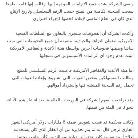
وتنفي الشركة بشدة جميع الاتهامات الموجهة إليها. وقالت إنها قامت طوعا
بسحب الشحنة الكاملة من المنتج حسب الرقم التسلسلي وتاريخ الإنتاج
الذي كان في العام الماضي لإعادة فحصها كإجراء احترازي.
وأكدت الشركة أن الفحوصات ستجرى بالتعاون مع السلطات الصحية
الامريكية لضمان النزاهة والحيادية، مضيفة أن جميع الفحوصات التي تمت
سابقا وضمنها فحوصات أجرين بواسطة هيئة الأغذية والعقاقير الأمريكية
أثبتت عدم وجود أي أثر لمادة الأسبستوس في منتجاتها.
أما هيئة الأغذية والعقاقير الأمريكية فأعلنت الرقم التسلسلي للمنتج
وطالبت المستهلكين بفحص العبوات التي اشتروها وإعادة العبوات التي
تحمل رقم الشحنة المشتبه فيها واسترداد أموالهم.
وقد تراجعت أسهم الشركة في البورصات العالمية، بعد انتشار هذه الأنباء،
بنحو 3 في المئة من قيمتها.
وكانت محكمة قد قضت بتعويض قيمته 8 مليارات دولار أمريكي الشهر
الجاري لرجل قال إنه لم يتم تحذيره من أن العقار الذي كان يستخدمه
لعلاج أزمة نفسية كان يؤدي إلى زيادة نمو الثديين كأثر جانبي محتمل.