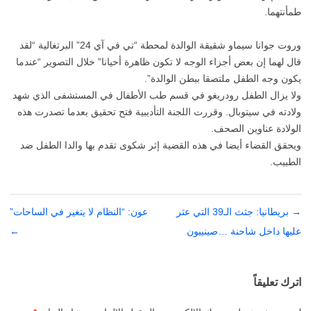
طمأنتهما.
وروت جوانا سيماو شقيقة الوالدة لمحطة “تي في آي 24” البرتغالية “لقد
قال لهما إن بعض أجزاء الوجه لا تكون ظاهرة أحيانا” خلال التصوير “عندما
يكون وجه الطفل ملتصقا ببطن الوالدة”.
ولا يزال الطفل رودريغو في قسم طب الأطفال في المستشفى الذي شهد
ولادته في سيتوبال. وقررت اللجنة التأديبية فتح تحقيق بعدما تصدرت هذه
الولادة عناوين الصحف.
ويحقق القضاء أيضا في هذه القضية إثر شكوى تقدم بها والدا الطفل ضد
الطبيب.
→
تصفّح
بريطانيا: جثث الـ39 التي عثر
عون: “النظام لا يتغير في الساحات”
المقالات
عليها داخل شاحنة …صينييون
←
اترك تعليقاً