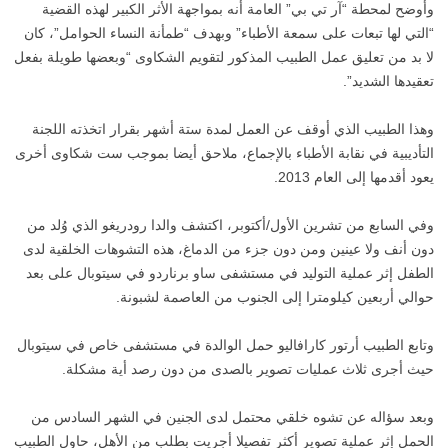
وأوضح لمحطة “آر تي بي” العامة أنه بمواجهة الأثر الكبير لهذه القضية
“التي لها تبعات على سمعة الأطباء” وبهدف “طمأنة النساء الحوامل”، كان
لا بد من تعليق عمل الطبيب المذكور لتقويم الشكاوى “وبعضها طويلة بفعل
تعقيدها الشديد”.
وهذا الطبيب الذي أوقف عن العمل لمدة ستة أشهر بقرار اتخذته اللجنة
التأديبية في نقابة الأطباء بالإجماع، ملاحق أيضا بموجب ست شكاوى أخرى
يعود أقدمها إلى العام 2013.
وفي السابع من تشرين الأول/أكتوبر، اكتشف والدا رودريغو الذي وُلد من
دون أنف ولا عينين ومن دون جزء من الدماغ، هذه التشوهات الخلقية لدى
الطفل إثر عملية التوليد في مستشفى ساو برناردو في سيتوبال على بعد
حوالي أربعين كيلومترا إلى الجنوب من العاصمة لشبونة.
وتابع الطبيب أرتور كارافاليو حمل الوالدة في مستشفى خاص في سيتوبال
حيث أجرى ثلاث عمليات تصوير بالصدى من دون رصد أية مشكلة.
وبعد سؤاله عن تشوه خلقي محتمل لدى الجنين في الشهر السادس من
الحمل إثر عملية تصوير أكثر تفصيلا أجريت بطلب من الأهل، حاول الطبيب