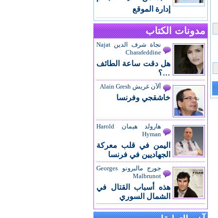
إدارة الموقع
مدونات الكتاب
نجاة شرف الدين Najat
Charafeddine
هل دقت ساعة الطائف
…؟
ألآن غريش Alain Gresh
خاشقجي وفرنسا
هارولد هيمان Harold
Hyman
اليمن في قلب معركة
الجهاديين في فرنسا
جورج مالبرونو Georges
Malbrunot
هذه أسباب القتال في
الشمال السوري