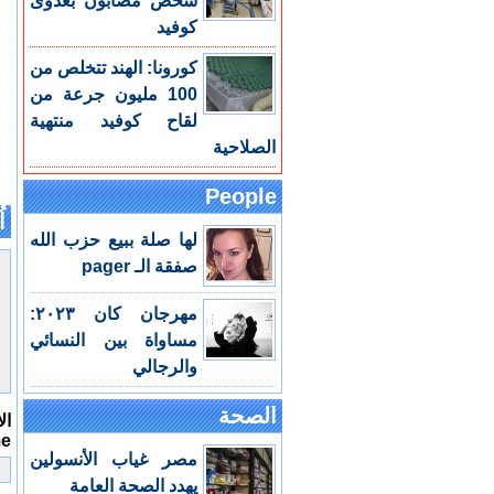
شخص مصابون بعدوى
كوفيد
كورونا: الهند تتخلص من
100 مليون جرعة من
لقاح كوفيد منتهية
الصلاحية
People
اُ
لها صلة ببيع حزب الله
صفقة الـ pager
مهرجان كان ٢٠٢٣:
مساواة بين النسائي
والرجالي
الصحة
ال
me
مصر غياب الأنسولين
يهدد الصحة العامة