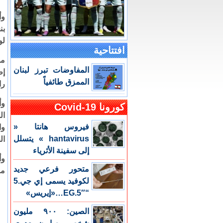
وأ
بن
لو
افتتاحية
من
المفاوضات تبرز لبنان
إط
الممزق طائفياً
را
كورونا Covid-19
فيروس هانتا «
وا
hantavirus » يتسلل
ال
إلى سفينة الأثرياء
وأ
متحور فرعي جديد
مس
لكوفيد يسمى إي جي.5
“EG.5″…«إيريس»
الصين: ٩٠٠ مليون