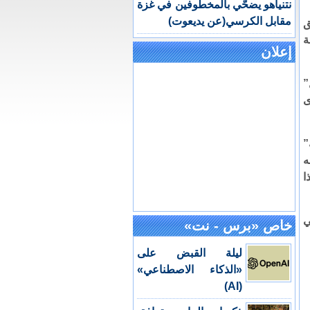
نتنياهو يضحّي بالمخطوفين في غزة
مقابل الكرسي(عن يديعوت)
ق
ة
إعلان
”
ى
حلته”
له
ا
ي
خاص «برس - نت»
ليلة القبض على
«الذكاء الاصطناعي»
(AI)