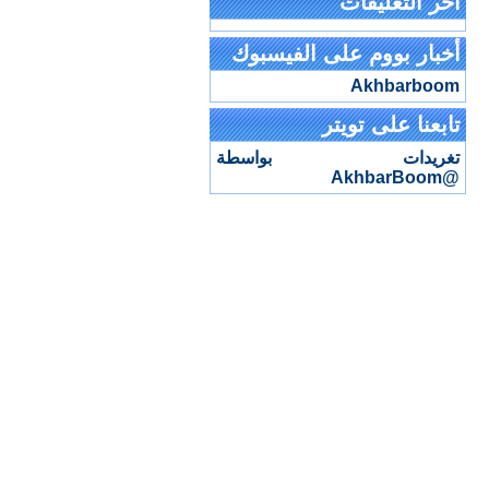
آخر التعليقات
أخبار بووم على الفيسبوك
تابعنا على تويتر
تغريدات بواسطة
@AkhbarBoom