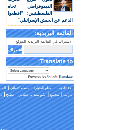
الديموقراطي تجاه
الفلسطينيين: “اقطعوا
الدعم عن الجيش الإسرائيلي”
القائمة البريدية:
الاشتراك في القائمة البريدية للموقع:
Translate to:
Powered by
Translate
الافتتاحيات
بسّام الطيارة
حسام كنفاني
الحد
غرائب
مجتمع
لكم سيداتي سادتي
مطبخ
دي