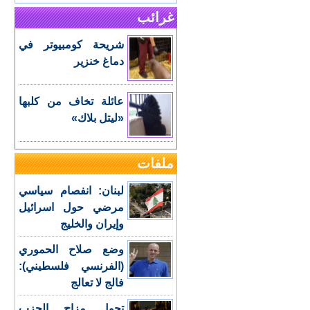
غرائب
شريحة كومبيوتر في
دماغ خنزير
عائلة تخاف من كلبها
«ليتل بلاك»
ملفات
لبنان: انفصام سياسي
مرضي حول اسرائيل
وإيران والخليج
وضع صلاح الحموري
(الفرنسي فلسطيني):
فالج لا تعالج
تحول مزاج الحزب