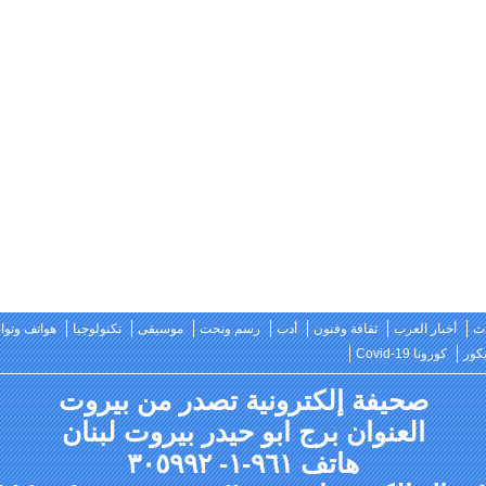
ث
أخبار العرب
ثقافة وفنون
أدب
رسم ونحت
موسيقى
تكنولوجيا
هواتف وتو
كور
كورونا Covid-19
صحيفة إلكترونية تصدر من بيروت
العنوان برج ابو حيدر بيروت لبنان
هاتف ٩٦١-١- ٣٠٥٩٩٢