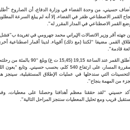
ضاف حسيني، من وحدة الفضاء في وزارة الدفاع، أن الصاروخ “أطل
جاح القمر الاصطناعي ظفر في الفضاء، إلا أنه لم يبلغ السرعة المطلوب
ضع القمر الاصطناعي في المدار المقرر له”.
 جهته أقر وزير الاتصالات الإيراني محمد جهرومي في تغريدة ب”فشل
لاق القمر. مضيفا “لكننا (مع ذلك) أقوياء. لدينا أقمار اصطناعية أخر
ئعة قادمة”.
وأطلق القمر عند الساعة 19,15 (15,45 ت غ) وبلغ “90 بالمئة من ر
المقررة المسار، على ارتفاع 540 كلم، بحسب حسيني. وتابع “بعون ال
لتحسينات التي سندخلها في عمليات الإطلاق المستقبلية، سينجز هذ
جزء من المهمة بنجاح”.
كد حسيني “لقد حققنا معظم أهدافنا وحصلنا على معطيات، وف
تقبل قريب ومع تحليل المعطيات سننجز المراحل التالية”.