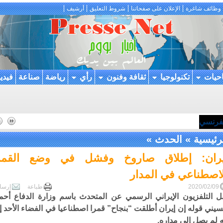
وظائف شاغرة
الإعلان على صفحاتنا
شروط التعليق
أرشيف
احيات
تكنولوجيا
ثقافة وفنون
رأي
رياضة
صناعة
فيدي
لفرنسي
رئيسية
»
الحدث
»
يران: إطلاق صاروخ وفشل في وضع القمر
لاصطناعي في المدار
2020/02/09
طباعة
إرسا
ل التلفزيون
الإيراني
الرسمي عن المتحدث باسم وزارة الدفاع أحم
يني قوله إن إيران أطلقت “بنجاح” قمرا اصطناعيا في الفضاء الأحد إل
ه لم يصل إلى مداره.