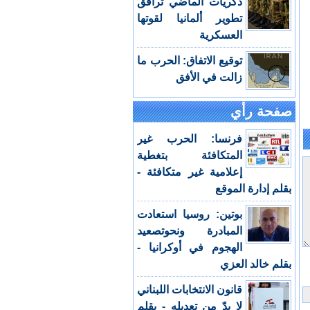
ذكريات الماضي ترافق
تطوير ألمانيا لقوتها
العسكرية
توقيع الاتفاق: الحرب ما
زالت في الأفق
صفحة رأي
فرنسا: الحرب غير
المتكافئة بتغطية
إعلامية غير متكافئة -
بقلم إدارة الموقع
بوتين: روسيا استعادت
المبادرة ونحوتصعيد
الهجوم في أوكرانيا -
بقلم خالد العزي
قانون الانتخابات اللبناني
لا بدّ من تعديله - بقلم