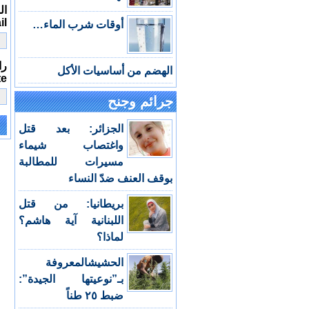
الب
il
أوقات شرب الماء…
را
الهضم من أساسيات الأكل
te
جرائم وجنح
الجزائر: بعد قتل
e:
واغتصاب شيماء
مسيرات للمطالبة
بوقف العنف ضدّ النساء
بريطانيا: من قتل
اللبنانية آية هاشم؟
لماذا؟
الحشيشالمعروفة
بـ”نوعيتها الجيدة”:
ضبط ٢٥ طناً