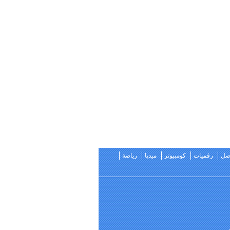
اصل
رقميات
كومبيوتر
ميديا
رياضة