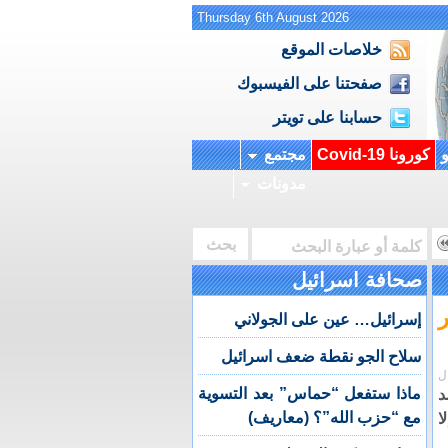
Thursday 6th August 2026
خلاصات الموقع
صفحتنا على الفيسبوك
حسابنا على تويتر
و
كورونا Covid-19
مجتمع
مدونات
صحافة اسرائيل
إسرائيل… عين على الجولاني
سلاح الجو نقطة ضعف اسرائيل
ل
ماذا ستفعل “حماس” بعد التسوية
د
مع “حزب الله”؟ (معاريف)
ا