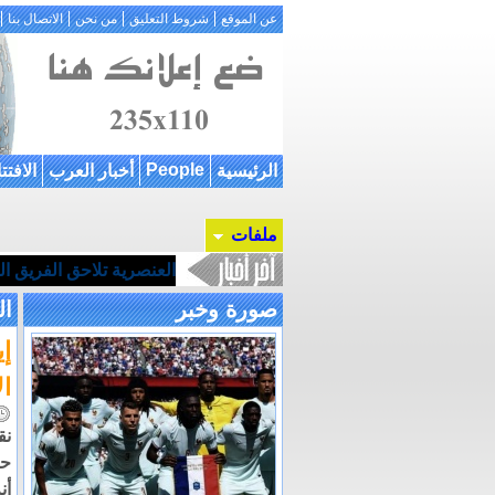
عن الموقع
شروط التعليق
من نحن
الاتصال بنا
People
الرئيسية
أخبار العرب
الافتت
ملفات
العنصرية تلاحق الفريق ا
صورة وخبر
ال
إ
ا
نق
حس
أن