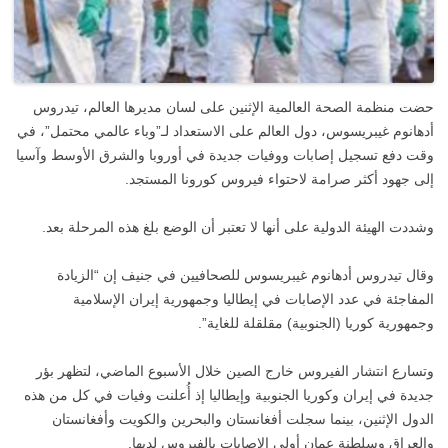
حضت منظمة الصحة العالمية الإثنين على لسان مديرها العالم، تيدروس
أدهانوم غيبريسوس، دول العالم على الاستعداد لـ”وباء عالمي محتمل”، في
وقت دفع تسجيل إصابات ووفيات جديدة في أوروبا والشرق الأوسط وآسيا
إلى جهود أكثر صرامة لاحتواء فيروس كورونا المستجد.
وشددت الهيئة الدولية على أنها لا تعتبر أن الوضع بلغ هذه المرحلة بعد.
وقال تيدروس أدهانوم غيبريسوس للصحافيين في جنيف إن “الزيادة
المفاجئة في عدد الإصابات في إيطاليا وجمهورية إيران الإسلامية
وجمهورية كوريا (الجنوبية) مقلقلة للغاية”.
وتسارع انتشار الفيروس خارج الصين خلال الأسبوع الماضي، لتظهر بؤر
جديدة في إيران وكوريا الجنوبية وإيطاليا إذ أُعلنت وفيات في كل من هذه
الدول الإثنين، بينما سجلت أفغانستان والبحرين والكويت وأفغانستان
والعراق وسلطنة عمان أولى الإصابات بالفيروس لديها.