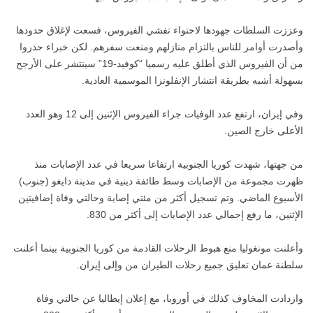
وعززت السلطات جهودها لاحتواء تفشي الفيروس، فسعت لإغلاق حدودها
وأصدرت أوامر للناس بالتزام منازلهم ومنعت سفرهم. لكن خبراء حذروا
من أن الفيروس الذي أطلق عليه رسميا “كوفيد-19” سينتشر على الأرجح
بسهولة أشبه بطريقة انتشار الإنفلونزا الموسمية العادية.
وفي إيران، ارتفع عدد الوفيات جراء الفيروس الإثنين إلى 12 وهو العدد
الأعلى خارج الصين.
من جهتها، شهدت كوريا الجنوبية ارتفاعا سريعا في عدد الإصابات منذ
ظهرت مجموعة من الإصابات وسط طائفة دينية في مدينة دايغو (جنوب)
الأسبوع الماضي. وتم تسجيل أكثر من مئتي إصابة وحالتي وفاة إضافيتين
الإثنين، ما رفع إجمالي عدد الإصابات إلى أكثر من 830.
وأعلنت مونغوليا منع هبوط الرحلات القادمة من كوريا الجنوبية بينما أعلنت
سلطنة عمان تعليق جميع رحلات الطيران من وإلى إيران.
وازدادت المخاوف كذلك في أوروبا، مع إعلان إيطاليا عن حالتي وفاة