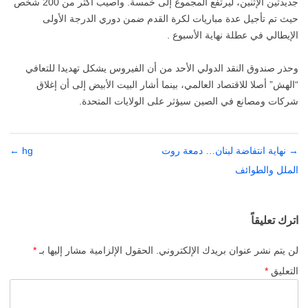
جديدتين الإثنين، ليرتفع المجموع إلى خمسة. وأصيب أكثر من 200 شخص
حيث تم تأجيل عدة مباريات لكرة القدم ضمن دوري الدرجة الأولى
الإيطالي في عطلة نهاية الأسبوع .
وحذر صندوق النقد الدولي الأحد من أن الفيروس يشكل تهديدا للتعافي
“الهش” أصلا للاقتصاد العالمي، بينما أشار البيت الأبيض إلى أن إغلاق
شركات ومصانع في الصين سيؤثر على الولايات المتحدة.
→
تصفّح
نهاية انتفاضة لبنان… دمعة روت
hg
←
المقالات
الملل والطوائف
اترك تعليقاً
لن يتم نشر عنوان بريدك الإلكتروني.
الحقول الإلزامية مشار إليها بـ
*
التعليق
*