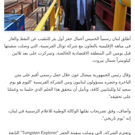
أطلق لبنان رسمياً الخميس أعمال حفر أول بئر للتنقيب عن النفط والغاز
في مياهه الإقليمية بالتعاون مع شركة توتال الفرنسية، التي وصلت سفينتها
قبل يومين الى المنطقة الاقتصادية الخالصة، وتمركزت على بعد ثلاثين
كيلومتراً شمال بيروت.
وقال رئيس الجمهورية ميشال عون خلال حفل رسمي أقيم على متن
الباخرة وحضره مسؤولون لبنانيون ومن الشركة الفرنسية “اليوم هو يوم
سعيد لنا وللبنانيين كافة، ونأمل أن يتحقق هذا الحلم الذي حلمنا به وعملنا
على تحقيقه”.
وأضاف، وفق تصريحات نقلتها الوكالة الوطنية للاعلام الرسمية في لبنان،
إنه “يوم تاريخي”.
وتعتزم الشركة، التي وصلت سفينة الحفر “Tungsten Explorer” التابعة