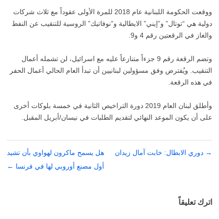
ووقعت الحكومة اللبنانية عام 2018 للمرة الأولى عقوداً مع ثلاث شركات
دولية هي “توتال” و”إيني” الايطالية و”نوفاتيك” الروسية للتنقيب عن النفط
والغاز في الرقعتين رقم 4 و9.
وتضم الرقعة رقم 9 جزءاً متنازعاً عليه مع اسرائيل، لن تشمله أعمال
التنقيب. ويُفترض وفق مسؤولين لبنانيين أن تبدأ العام الحالي أعمال الحفر
في هذه الرقعة.
وأطلق لبنان العام 2019 دورة التراخيص الثانية في خمسة بلوكات أخرى
على أن يكون الموعد النهائي لتقديم الطلبات في نيسان/أبريل المقبل.
→
تصفّح
دوري الابطال: خابت آمال زيدان
هل يسمح ماكرون لهواوي بأن تشيد
المقالات
أول مصنع أوروبي لها في فرنسا
←
اترك تعليقاً