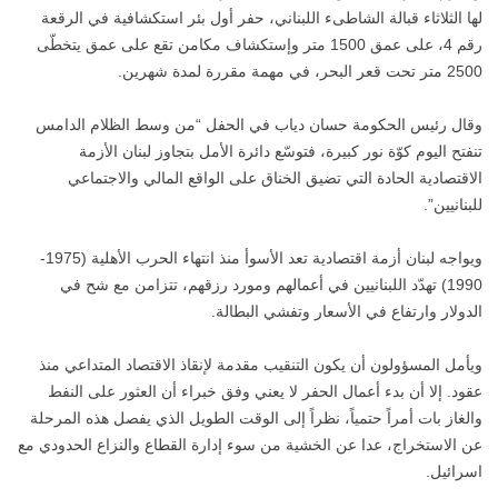
لها الثلاثاء قبالة الشاطىء اللبناني، حفر أول بئر استكشافية في الرقعة
رقم 4، على عمق 1500 متر وإستكشاف مكامن تقع على عمق يتخطّى
2500 متر تحت قعر البحر، في مهمة مقررة لمدة شهرين.
وقال رئيس الحكومة حسان دياب في الحفل “من وسط الظلام الدامس
تنفتح اليوم كوّة نور كبيرة، فتوسّع دائرة الأمل بتجاوز لبنان الأزمة
الاقتصادية الحادة التي تضيق الخناق على الواقع المالي والاجتماعي
للبنانيين”.
ويواجه لبنان أزمة اقتصادية تعد الأسوأ منذ انتهاء الحرب الأهلية (1975-
1990) تهدّد اللبنانيين في أعمالهم ومورد رزقهم، تتزامن مع شح في
الدولار وارتفاع في الأسعار وتفشي البطالة.
ويأمل المسؤولون أن يكون التنقيب مقدمة لإنقاذ الاقتصاد المتداعي منذ
عقود. إلا أن بدء أعمال الحفر لا يعني وفق خبراء أن العثور على النفط
والغاز بات أمراً حتمياً، نظراً إلى الوقت الطويل الذي يفصل هذه المرحلة
عن الاستخراج، عدا عن الخشية من سوء إدارة القطاع والنزاع الحدودي مع
اسرائيل.