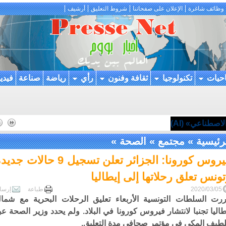
وظائف شاغرة
الإعلان على صفحاتنا
شروط التعليق
أرشيف
احيات
تكنولوجيا
ثقافة وفنون
رأي
رياضة
صناعة
فيدي
اصطناعي» (AI)
رئيسية
»
مجتمع
»
الصحة
»
فيروس كورونا: الجزائر تعلن تسجيل 9 حالات جد
ونس تعلق رحلاتها إلى إيطاليا
2020/03/05
طباعة
إرسا
رت السلطات التونسية الأربعاء تعليق الرحلات البحرية مع شما
طاليا تجنبا لانتشار فيروس كورونا في البلاد. ولم يحدد وزير الصحة عب
لطيف المكي في مؤتمر صحافي مدة التعليق.