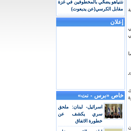
نتنياهو يضحّي بالمخطوفين في غزة
مقابل الكرسي(عن يديعوت)
ة
إعلان
ي
ي
تقل 254 شخصا
ر
ك
خاص «برس - نت»
ة
اسرائيل- لبنان: ملحق
سري يكشف عن
خطورة الاتفاق
ى 600 آخرون