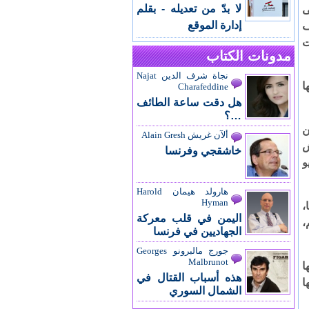
لا بدّ من تعديله - بقلم
ى
إدارة الموقع
ف
ت
مدونات الكتاب
نجاة شرف الدين Najat
ا
Charafeddine
هل دقت ساعة الطائف
…؟
ن
ألآن غريش Alain Gresh
ش
خاشقجي وفرنسا
و
هارولد هيمان Harold
Hyman
،
اليمن في قلب معركة
هم،
الجهاديين في فرنسا
جورج مالبرونو Georges
Malbrunot
ا
هذه أسباب القتال في
ها
الشمال السوري