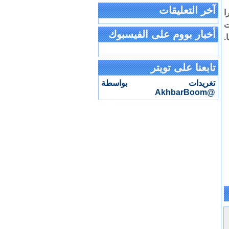
آخر التعليقات
ا
ت
أخبار بووم على الفيسبوك
.
تابعنا على تويتر
تغريدات بواسطة
@AkhbarBoom