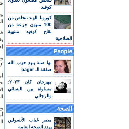
شخص مصابون بعدوى
فت
كوفيد
وش
كورونا: الهند تتخلص من
ال
100 مليون جرعة من
لقاح كوفيد منتهية
في
الصلاحية
بف
إص
People
لها صلة ببيع حزب الله
كي
صفقة الـ pager
أم
مهرجان كان ٢٠٢٣:
حو
مساواة بين النسائي
ال
والرجالي
ال
الصحة
ود
أم
مصر غياب الأنسولين
ال
يهدد الصحة العامة