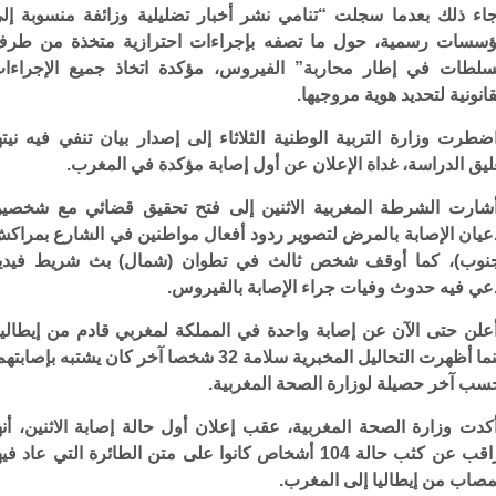
اء ذلك بعدما سجلت “تنامي نشر أخبار تضليلية وزائفة منسوبة إل
سسات رسمية، حول ما تصفه بإجراءات احترازية متخذة من طر
سلطات في إطار محاربة” الفيروس، مؤكدة اتخاذ جميع الإجراءا
قانونية لتحديد هوية مروجيها.
ضطرت وزارة التربية الوطنية الثلاثاء إلى إصدار بيان تنفي فيه نيته
ليق الدراسة، غداة الإعلان عن أول إصابة مؤكدة في المغرب.
شارت الشرطة المغربية الاثنين إلى فتح تحقيق قضائي مع شخصي
عيان الإصابة بالمرض لتصوير ردود أفعال مواطنين في الشارع بمراك
نوب)، كما أوقف شخص ثالث في تطوان (شمال) بث شريط فيدي
عي فيه حدوث وفيات جراء الإصابة بالفيروس.
علن حتى الآن عن إصابة واحدة في المملكة لمغربي قادم من إيطاليا
بينما أظهرت التحاليل المخبرية سلامة 32 شخصا آخر كان يشتبه بإصابت
سب آخر حصيلة لوزارة الصحة المغربية.
كدت وزارة الصحة المغربية، عقب إعلان أول حالة إصابة الاثنين، أنه
تراقب عن كثب حالة 104 أشخاص كانوا على متن الطائرة التي عاد في
مصاب من إيطاليا إلى المغرب.