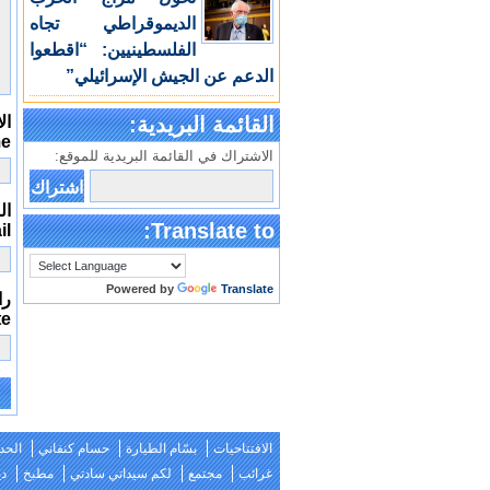
الديموقراطي تجاه
الفلسطينيين: “اقطعوا
الدعم عن الجيش الإسرائيلي”
القائمة البريدية:
ال
me
الاشتراك في القائمة البريدية للموقع:
الب
Translate to:
il
Powered by
Translate
را
te
e:
الافتتاحيات
بسّام الطيارة
حسام كنفاني
الحد
غرائب
مجتمع
لكم سيداتي سادتي
مطبخ
دي