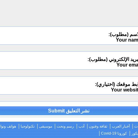
اسم (مطلوب):
Your na
ريد الإلكتروني (مطلوب):
Your ema
بط موقعك (اختياري):
Your websi
Alternativ
ث
أخبار العرب
ثقافة وفنون
أدب
رسم ونحت
موسيقى
تكنولوجيا
هواتف وتو
كور
كورونا Covid-19