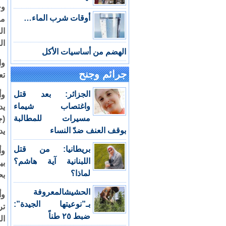
وج
أوقات شرب الماء…
مؤ
ال
ال
الهضم من أساسيات الأكل
وا
جرائم وجنح
تع
الجزائر: بعد قتل
وأ
واغتصاب شيماء
يد
مسيرات للمطالبة
(ج
بوقف العنف ضدّ النساء
يد
بريطانيا: من قتل
وأ
اللبنانية آية هاشم؟
لماذا؟
بح
الحشيشالمعروفة
وأ
بـ”نوعيتها الجيدة”:
ضبط ٢٥ طناً
ال