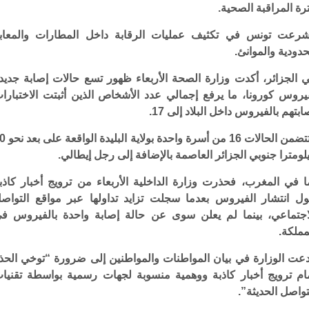
رة المراقبة الصحية.
رعت تونس في تكثيف عمليات الرقابة داخل المطارات والمعاب
حدودية والموانئ.
 الجزائر، أكدت وزارة الصحة الأربعاء ظهور تسع حالات إصابة جديد
يروس كورونا، ما يرفع إجمالي عدد الأشخاص الذين أثبتت الاختبارا
ابتهم بالفيروس داخل البلاد إلى 17.
وتتضمن الحالات 16 من أسرة واحدة
لومترا جنوبي الجزائر العاصمة بالإضافة إلى رجل إيطالي.
ا في المغرب، فحذرت وزارة الداخلية الأربعاء من ترويج أخبار كاذب
ل انتشار الفيروس بعدما سجلت تزايد تداولها عبر مواقع التواص
اجتماعي، بينما لم يعلن سوى عن حالة إصابة واحدة بالفيروس ف
مملكة.
عت الوزارة في بيان المواطنات والمواطنين إلى ضرورة “توخي الحذ
ام ترويج أخبار كاذبة ووهمية منسوبة لجهات رسمية بواسطة تقنيا
تواصل الحديثة”.