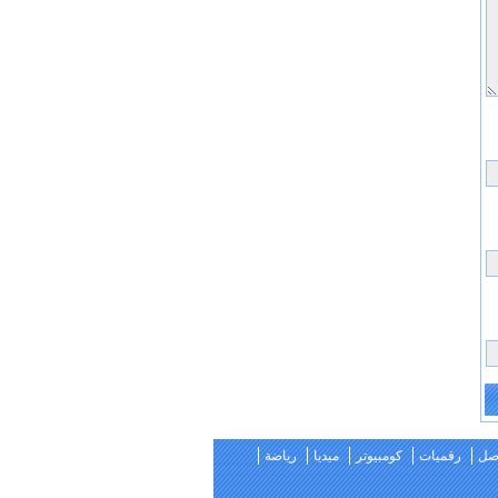
اصل
رقميات
كومبيوتر
ميديا
رياضة