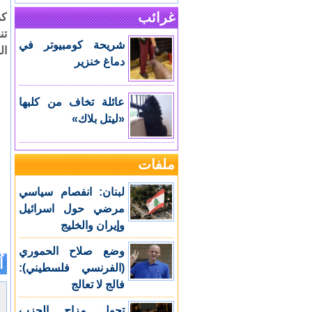
غرائب
كم
تن
شريحة كومبيوتر في
ال
دماغ خنزير
عائلة تخاف من كلبها
«ليتل بلاك»
ملفات
لبنان: انفصام سياسي
مرضي حول اسرائيل
وإيران والخليج
وضع صلاح الحموري
اُ
(الفرنسي فلسطيني):
فالج لا تعالج
تحول مزاج الحزب