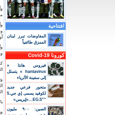
وأ
من
وأ
افتتاحية
وص
المفاوضات تبرز لبنان
أو
الممزق طائفياً
ووصل
كورونا Covid-19
كم
فيروس هانتا «
ال
hantavirus » يتسلل
إلى سفينة الأثرياء
وت
ال
متحور فرعي جديد
ال
لكوفيد يسمى إي جي.5
“EG.5″…«إيريس»
با
الصين: ٩٠٠ مليون