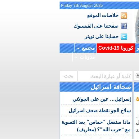
Friday 7th August 2026
خلاصات الموقع
صفحتنا على الفيسبوك
حسابنا على تويتر
و
كورونا Covid-19
مجتمع
مدونات
صحافة اسرائيل
يدة
إسرائيل… عين على الجولاني
سلاح الجو نقطة ضعف اسرائيل
ل
ماذا ستفعل “حماس” بعد التسوية
ل
مع “حزب الله”؟ (معاريف)
د