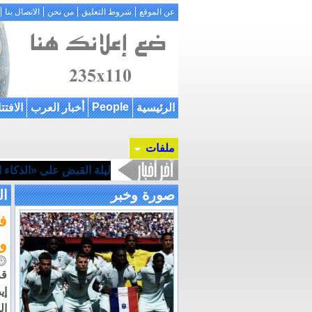
عن الموقع
شروط التعليق
من نحن
الاتصال بنا
People
الرئيسية
أخبار العرب
الافتت
ملفات
ليلة القبض على «الذكاء ال
صورة وخبر
ال
وت
قر
إي
ال