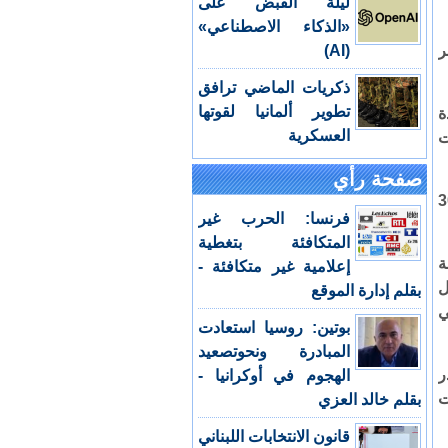
ليلة القبض على
«الذكاء الاصطناعي»
ر
(AI)
ذكريات الماضي ترافق
تطوير ألمانيا لقوتها
ة
العسكرية
ت
صفحة رأي
 بولاية البليدة الواقعة على بعد نحو 30
فرنسا: الحرب غير
المتكافئة بتغطية
ة
إعلامية غير متكافئة -
ل
بقلم إدارة الموقع
ي
بوتين: روسيا استعادت
المبادرة ونحوتصعيد
ر
الهجوم في أوكرانيا -
ت
بقلم خالد العزي
قانون الانتخابات اللبناني