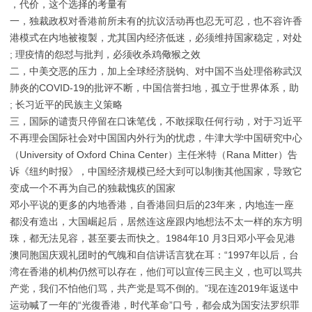
代价，这个选择的考量有，
一，独裁政权对香港前所未有的抗议活动再也忍无可忍，也不容许香
港模式在内地被複製，尤其国内经济低迷，必须维持国家稳定，对处
理疫情的怨怼与批判，必须收杀鸡儆猴之效 ;
二，中美交恶的压力，加上全球经济脱钩、对中国不当处理俗称武汉
肺炎的COVID-19的批评不断，中国信誉扫地，孤立于世界体系，助
长习近平的民族主义策略 ;
三，国际的谴责只停留在口诛笔伐，不敢採取任何行动，对于习近平
不再理会国际社会对中国国内外行为的忧虑，牛津大学中国研究中心
（University of Oxford China Center）主任米特（Rana Mitter）告
诉《纽约时报》，中国经济规模已经大到可以制衡其他国家，导致它
变成一个不再为自己的独裁愧疚的国家
邓小平说的更多的内地香港，自香港回归后的23年来，内地连一座
都没有造出，大国崛起后，居然连这座跟内地想法不太一样的东方明
珠，都无法见容，甚至要去而快之。1984年10 月3日邓小平会见港
澳同胞国庆观礼团时的气魄和自信讲话言犹在耳：“1997年以后，台
湾在香港的机构仍然可以存在，他们可以宣传三民主义，也可以骂共
产党，我们不怕他们骂，共产党是骂不倒的。”现在连2019年返送中
运动喊了一年的“光復香港，时代革命”口号，都会成为国安法罗织罪