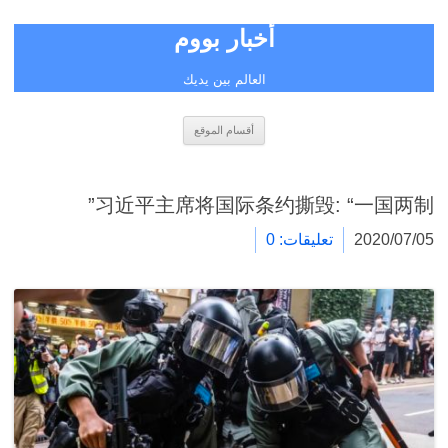
أخبار بووم
العالم بين يديك
انتقل
أقسام الموقع
إلى
المحتوى
习近平主席将国际条约撕毁: “一国两制”
2020/07/05
تعليقات: 0