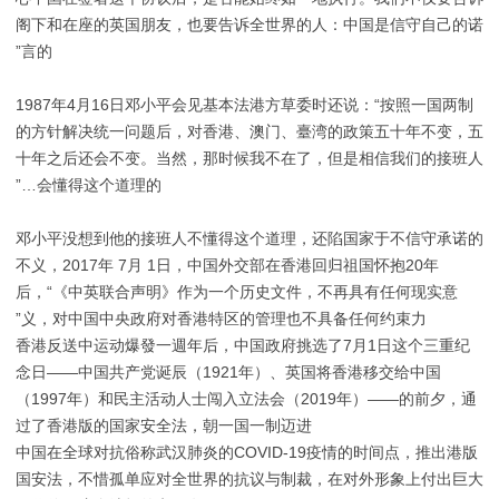
阁下和在座的英国朋友，也要告诉全世界的人：中国是信守自己的诺
言的”
1987年4月16日邓小平会见基本法港方草委时还说：“按照一国两制
的方针解决统一问题后，对香港、澳门、臺湾的政策五十年不变，五
十年之后还会不变。当然，那时候我不在了，但是相信我们的接班人
会懂得这个道理的…”
邓小平没想到他的接班人不懂得这个道理，还陷国家于不信守承诺的
不义，2017年 7月 1日，中国外交部在香港回归祖国怀抱20年
后，“《中英联合声明》作为一个历史文件，不再具有任何现实意
义，对中国中央政府对香港特区的管理也不具备任何约束力”
香港反送中运动爆發一週年后，中国政府挑选了7月1日这个三重纪
念日——中国共产党诞辰（1921年）、英国将香港移交给中国
（1997年）和民主活动人士闯入立法会（2019年）——的前夕，通
过了香港版的国家安全法，朝一国一制迈进
中国在全球对抗俗称武汉肺炎的COVID-19疫情的时间点，推出港版
国安法，不惜孤单应对全世界的抗议与制裁，在对外形象上付出巨大