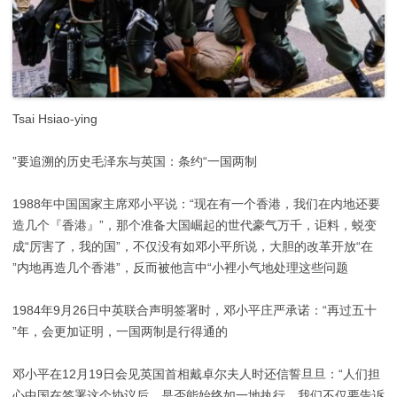
Tsai Hsiao-ying
要追溯的历史毛泽东与英国：条约“一国两制”
1988年中国国家主席邓小平说：“现在有一个香港，我们在内地还要
造几个『香港』”，那个准备大国崛起的世代豪气万千，讵料，蜕变
成“厉害了，我的国”，不仅没有如邓小平所说，大胆的改革开放“在
内地再造几个香港”，反而被他言中“小裡小气地处理这些问题”
1984年9月26日中英联合声明签署时，邓小平庄严承诺：“再过五十
年，会更加证明，一国两制是行得通的”
邓小平在12月19日会见英国首相戴卓尔夫人时还信誓旦旦：“人们担
心中国在签署这个协议后，是否能始终如一地执行。我们不仅要告诉