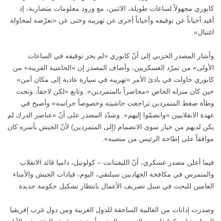
كابوري مجهولاً لساعات طويلة، الاثنين، مع ورود معلومات متضاربة، إذ
أفيد أحياناً عن توقيفه وأحياناً أخرى عن تهريبه وحتى عن «تعرّضه لمحاولة
اغتيال».
وأشار المصدر الحزبي إلى أنّ كابوري «لم يجر توقيفه في الساعات
الأولى» من تمرّد العسكريين، وأضاف المصدر إن «الحاشية القريبة» من
كابوري حاولت في بادئ الأمر «تهريبه في سيارة عادية إلى مكان آمن»
حين كان منزله الخاص «محاصراً بالمتمردين». وتابع «لكن لاحقاً، وتحت
وطأة ضغط المتمردين تراجعت حاشيته وخصوصاً حراسه» وأصبح في
عهدة الانقلابيين «وانضمّوا إليهم». وشدّد المصدر على أنّ «عناصر الدرك لم
يكن لديهم من خيار سوى الانضمام (إلى المتمردين) لأنّ الجيش بأسره كان
موافقاً على إطاحة الرئيس من منصبه».
فيما أعلن مصدر عسكري، أنّ الليفتنانت – كولونيل، داميا قائد الانقلاب
والمتمرس في مكافحة الجهاديين سيلتقي، اليوم، قيادات الجيش والأمناء
العامين للبحث في سبل تصريف الأعمال بانتظار تشكيل حكومة جديدة.
وصدرت إدانات من الغالبية الساحقة للدول الغربية ومن دول غرب إفريقيا