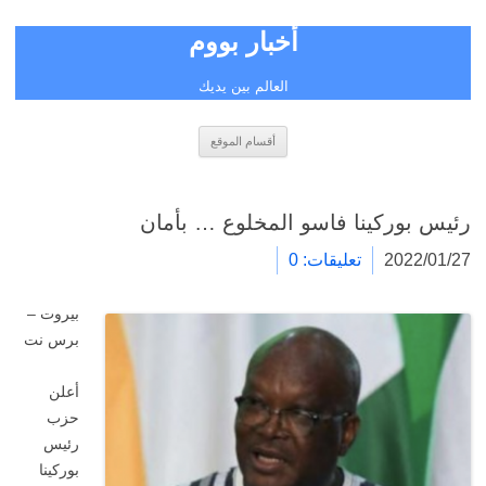
أخبار بووم
العالم بين يديك
انتقل
أقسام الموقع
إلى
المحتوى
رئيس بوركينا فاسو المخلوع … بأمان
2022/01/27
تعليقات: 0
بيروت –
برس نت
أعلن
حزب
رئيس
بوركينا