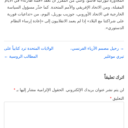
المجاورة لبوركينا فاسو، والتي من المقرر أن تعقد «قمة طارئة» في الأيام
المقبلة، ومن الاتحاد الإفريقي والأمم المتحدة. كما حذّر مسؤول السياسة
الخارجية في الاتحاد الأوروبي، جوزيب بوريل، اليوم، من «تداعيات فورية
على شراكتنا مع البلاد» إذا لم يعمد الانقلابيون إلى «إعادة إرساء النظام
الدستوري».
→
تصفّح
رحيل مصمم الأزياء الفرنسي،
الولايات المتحدة ترد كتابياً على
المقالات
تيري موغلير
المطالب الروسية
←
اترك تعليقاً
لن يتم نشر عنوان بريدك الإلكتروني.
الحقول الإلزامية مشار إليها بـ
*
التعليق
*