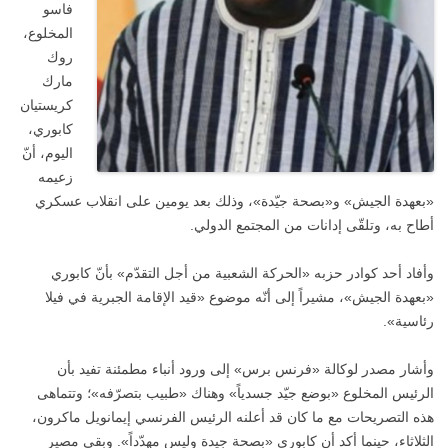
فاسو
المخلوع،
روك
مارك
كريستيان
كابوري،
اليوم، أنّ
زعيمه
«بعهدة الجيش» و«بصحة جيّدة»، وذلك بعد يومين على انقلاب عسكري
أطاح به، وتلقّى إدانات من المجتمع الدولي.
وأفاد أحد كوادر حزبه «الحركة الشعبية من أجل التقدّم» بأنّ كابوري
«بعهدة الجيش»، مشيراً إلى أنّه موضوع «قيد الإقامة الجبرية في فيلا
رئاسية».
وأشار مصدر لوكالة «فرنس برس» إلى ورود أنباء مطمئنة تفيد بأن
الرئيس المخلوع «بوضع جيّد جسدياً» وهناك «طبيب بتصرّفه»؛ وتتماهى
هذه التصريحات مع ما كان قد أعلنه الرئيس الفرنسي إيمانويل ماكرون،
الثلاثاء، حينما أكد أن كابوري «بصحة جيدة وليس مهدّداً». وبقي مصير