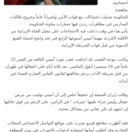
احتجاجية
مناهضة
للحكومة شملت اشتباكات مع قوات الأمن وإضراباً عاماً وخروج طالبات
المدارس في مظاهرات رددن فيها شعارات مناوئة للحكومة
.
يأتي هذا في وقت دخلت فيه الاحتجاجات على مقتل الفتاة الإيرانية من
الأقلية الكردية مهسا أميني أسبوعها الرابع في تحد واضح لحملة القمع
الدموية من قبل قوات الشرطة الإيرانية.
وكانت موجة الغضب قد اندلعت عقب موت أميني البالغة من العمر 22
عاماً في 16 سبتمبر/ أيلول الماضي، بعد ثلاثة أيام على اعتقالها في طهران
من قبل شرطة الآداب بزعم مخالفتها لقانون اللباس الصارم للنساء في
إيران.
وقالت إيران الجمعة إن تحقيقاً خلص إلى أن أميني توفيت من مرض
عضال وليس جراء تلقيها “ضربات ” في الرأس، على الرغم من قول عائلتها
إن ابنتهم لم تكن تعاني من مشاكل صحية.
فقد أظهرت مقاطع فيديو نشرت على مواقع التواصل الاجتماعي المحلات
التجارية وقد أغلقت أبوابها استجابة لدعوات بالإضراب في مدن المنطقة