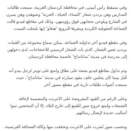
وفي مسقط رأس أميني، في محافظة كردستان الغربية، سمعت طالبات
المدارس وهن يرددن شعار “النساء، الحياة ، الحرية” وشوهدن وهن يسرن
في الشارع ويلوحن بحجابهن فوق رؤوسهن، وذلك في مقاطع فيديو قالت
الجماعة الحقوقية الكردية ومقرها النرويج “هنغاو” إنها سُجلت السبت.
وفي مقطع فيديو آخر تداولته الجماعة، يمكن سماع مجموعة من الفتيات
يرددن نفس الشعار، الذي بات الشعار الرسمي للاحتجاجات، لدى دخولهن
إلى مدرسة في مدينة “سانانداج” عاصمة محافظة كردستان.
وتم تداول مقاطع فيديو بشعة على نطاق واسع على تويتر لرجل يبدو أنه
قُتل بينما كان يجلس خلف مقود سيارته في مدينة “سانانداج”، حيث
سمعت أصوات طلقات نارية في مقطع مصور آخر.
وعلى الرغم من القيود المفروضة على الانترنت والمصممة لإعاقة
التجمعات ولمنع خروج صور للقمع إلى خارج البلاد، إلا أن المحتجين تبنوا
أساليب جديدة لإيصال رسالتهم.
وبحسب صور نُشرت على الانترنت وتحققت منها وكالة الصحافة الفرنسية،