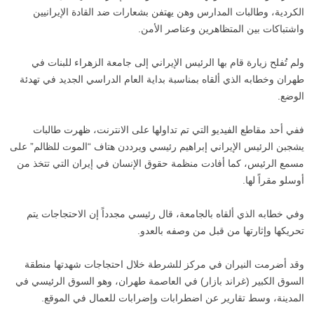
الكردية، وطالبات المدارس وهن يهتفن بشعارات ضد القادة الإيرانيين
واشتباكات بين المتظاهرين وعناصر الأمن.
ولم تُفلح زيارة قام بها الرئيس الإيراني إلى جامعة الزهراء للبنات في
طهران وخطابه الذي ألقاه بمناسبة بداية العام الدراسي الجديد في تهدئة
الوضع.
ففي أحد مقاطع الفيديو التي تم تداولها على الانترنت، ظهرت طالبات
يشجبن الرئيس الإيراني إبراهيم رئيسي ويرددن هتاف “الموت للظالم” على
مسمع الرئيس، كما أفادت منظمة حقوق الإنسان في إيران التي تتخذ من
أوسلو مقراً لها.
وفي خطابه الذي ألقاه بالجامعة، قال رئيسي مجدداً إن الاحتجاجات يتم
تحريكها وإثارتها من قبل من وصفه بالعدو.
وقد أضرمت النيران في مركز للشرطة خلال احتجاجات شهدتها منطقة
السوق الكبير (غراند بازار) في العاصمة طهران، وهو السوق الرئيسي في
المدينة، وسط تقارير عن اضطرابات وإضرابات للعمال في الموقع.