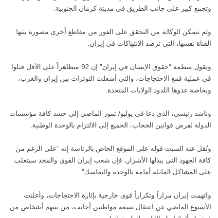
وتجمع كبير على جانب الطريق في مدينة كرمان الجنوبية.
ولم تتمكن الوكالة من التحقق على الفور من مقاطع أخرى مصورة بثتها
القناة نفسها، التي ترصد الانتهاكات في إيران.
وتقول منظمة “حقوق الإنسان في إيران” إن 92 متظاهراً على الأقل قتلوا
في عملية قمع الاحتجاجات، والتي أشعلت التوترات بين إيران والغرب،
وبخاصة عدوها اللدود الولايات المتحدة.
وناشد رئيسي، الذي دعا في يوليو/ تموز الماضي إلى حشد كافة مؤسسات
الدولة لفرض قوانين الحجاب، الجميع إلى الالتزام بالوحدة الوطنية.
ونُقل عنه السبت قوله على الموقع الخاص بالرئاسة إنه “على الرغم من
كافة الجهود التي يبذلها الأشرار، فإن شعب إيران القوي والمجد سيتغلب
على المشاكل الماثلة أمامه بالوحدة والتماسك”.
واتهمت إيران مراراً وتكراراً قوى خارجية بإثارة الاحتجاجات، وأعلنت
الأسبوع الماضي عن اعتقال تسعة مواطنين أجانب، من بينهم أشخاص من