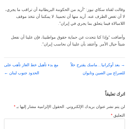
وقالت لقناة سكاي نيوز: “أريد من الحكومة البريطانية أن تراقب ما يجري،
لا أن تغض الطرف عنه. أريد منها أن تحمينا. لا يمكننا أن نتخذ موقف
اللامبالاة فيما يتعلق بما يجري في إيران”.
وأضافت “وإذا كنا نتحدث عن حماية حقوق مواطنينا، فإن علينا أن نفعل
شيئاً حيال الأمر. وأعتقد بأن علينا أن نحاسب إيران”.
→
تصفّح
بعد أوكرانيا…ماسك يقترح حلاً
مع بدء تأهيل خط الغاز تأهب على
المقالات
للصراع بين الصين وتايوان
الحدود جنوب لبنان
←
اترك تعليقاً
لن يتم نشر عنوان بريدك الإلكتروني.
الحقول الإلزامية مشار إليها بـ
*
التعليق
*