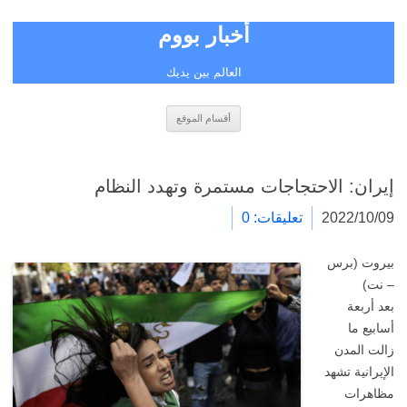
أخبار بووم
العالم بين يديك
انتقل
أقسام الموقع
إلى
المحتوى
إيران: الاحتجاجات مستمرة وتهدد النظام
2022/10/09
تعليقات: 0
بيروت (برس
– نت)
بعد أربعة
أسابيع ما
زالت المدن
الإيرانية تشهد
مظاهرات