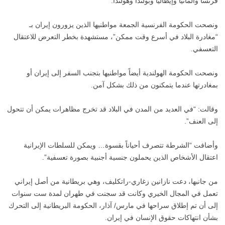
فرنسا وألمانيا وإيطاليا وبولندا وهولندا.
ونصحت الحكومة الفرنسية الجمعة مواطنيها الذين يزورون إيران بـ
“مغادرة البلاد في أسرع وقت ممكن”، مستشهدة بخطر التعرض للاعتقال
التعسفي.
ونصحت الحكومة الهولندية أيضاً مواطنيها بتجنب السفر إلى إيران أو
بمغادرتها عندما يتمكنون من ذلك بشكل آمن.
وقالت: “في العديد من المدن في البلاد قد تخرج مظاهرات يمكن أن تتحول
إلى العنف”.
وأضافت “الشرطة تتصرف أحياناً بقسوة… ويمكن للسلطات الإيرانية
اعتقال الأشخاص الذين يحملون جنسية أجنبية بصورة تعسفية”.
من جانبها، دعت نازانين زغاري-راتكليف، وهي بريطانية من أصل إيراني
تعمل في المجال الخيري وكانت قد سجنت في طهران لمدة ست سنوات
إلى أن تم إطلاق سراحها في مارس/ آذار، الحكومة البريطانية إلى التحرك
بشأن انتهاكات حقوق الإنسان في إيران.