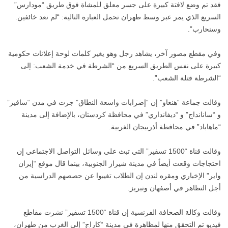
فقد تم وضع لافتة كبيرة على جسر معلق للمشاة فوق طريق “مودارس”
السريع الذي يمر عبر وسط طهران تحمل العبارة التالية: “لم نعد خائفين.
وسنحارب”.
وفي مقطع مصور آخر، يشاهد رجل وهو يغير كلمات لوحة إعلانات حكومية
كبيرة على نفس الطريق السريع من “الشرطة في خدمة الشعب: إلى
“الشرطة قتلة الشعب”.
وقالت جماعة “هنغاو” إن “إضرابات واسعة النطاق” جرت في مدن “ساقيز”
و “سانانداج” و “ديفانداري” في محافظة كردستان، بالإضافة إلى مدينة
“ماهاباد” في محافظة أذربيجان الغربية.
وقالت قناة “1500 تسفير” التي تبث على وسائل التواصل الاجتماعي إن
احتجاجات وقعت أيضاً في مدينة شيراز الجنوبية، بينما قال موقع “إيران
واير” الإخباري ومقره لندن إن الطلاب تغيبوا عن حصصهم الدراسية من
أجل التظاهر في أصفهان وتبريز.
وقالت وكالة الصحافة الفرنسية إن قناة “1500 تسفير” نشرت مقاطع
فيديو تم التحقق منها لمظاهرة في مدينة “كاراج” إلى الغرب من طهران،