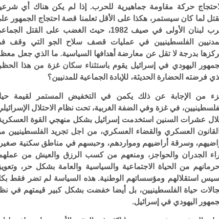
احتجاج حركة مقاومة جماهيرية للحرب. إذا لم يكن هناك أي شرعي
قتل لما كان سيستمر، هكذا على الأقل تعلمنا قصة احتجاج الجمهور عل
حرب لبنان الأولى في صيف 1982، حيث الغضب على القتل الجما
مدنيين الفلسطينيين في عمليات قصف سلاح الجو التي وقف ف
كزها بدرجة لا تقل عن معارضة أهدافها السياسية. ما الذي جعل معظ
جمهور اليهودي في إسرائيل يقوم باستثناء سكان غزة من هذا الحظر
ذي فرضته الحضارة الحديثة، للإبادة الجماعية للمدنيين؟
ء من الإجابة عن ذلك يكمن في التخفيض المستمر لقيمة حيا
فلسطينيين، في غزة وفي الضفة الغربية، تحت نظام الاحتلال الإسرائيلي
ال عشرات السنين استخدمت إسرائيل بشكل منهجي القوة العسكرية
لقانون العسكري والقضاء العسكري، من اجل تجريد الفلسطينيين م
اضيهم، وسرقة أراضيهم ومواردهم، وحبسهم في مناطق سكنية صغير
اء الجدران والحواجز، ومنعهم من كسب الرزق والعيش من عملهم
رمانهم من الحياة الاجتماعية والسياسية والعامة بشكل حر، وتعوي
سيس استقلالهم ومؤسساتهم الوطنية. هذه السياسة لم تضر فقط بك
الات حياة الفلسطينيين، بل أيضا خفضت بشكل كبير قيمتهم في نظ
جمهور اليهودي في إسرائيل.