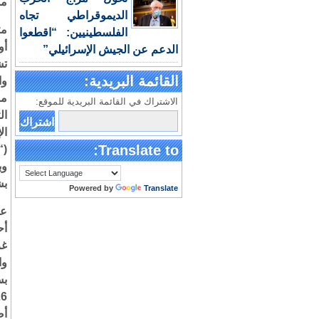
مس
الديموقراطي تجاه
مت
الفلسطينيين: “اقطعوا
الدعم عن الجيش الإسرائيلي”
تش
القائمة البريدية:
وا
مش
الاشتراك في القائمة البريدية للموقع:
ال
ال
Translate to:
(“
وب
بش
Powered by
Translate
أح
وا