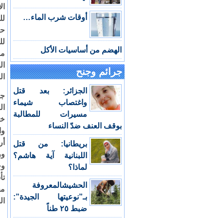
ال
أوقات شرب الماء…
لل
لل
الهضم من أساسيات الأكل
مر
ال
جرائم وجنح
ال
الجزائر: بعد قتل
جز
واغتصاب شيماء
ال
مسيرات للمطالبة
خل
بوقف العنف ضدّ النساء
وا
أر
بريطانيا: من قتل
ور
اللبنانية آية هاشم؟
وح
لماذا؟
تأ
الحشيشالمعروفة
مج
بـ”نوعيتها الجيدة”:
ال
ضبط ٢٥ طناً