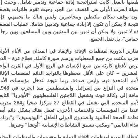
بيقها بالفعل كانت استراتيجية إبادة جماعية وتدمير شامل. وحيث إ
يلة الحرب الأولى هي القصف من الجو، وحيث تقوم طائرات بقص
ون توقف سكان مكتظين ومحاصرين وليس هناك ما يحميهم، فإ
نتيجة لا يمكن أن تكون إلا إبادة جماعية وتدميرا شاملا. عمليات القص
ه لا تميز، ولا يمكن أن تميز، بين المدنيين وبين المسلحين وبين رجا
ماس”، بل تقتل الجميع.
تقارير الدورية لمنظمات الإغاثة والإنقاذ في الميدان من الأيام الأول
حرب مكنت من جمع المعطيات ورسم صورة كاملة. قطاع غزة – الذ
رض لأفظع كارثة من صنع الإنسان في الربع الأول في القرن الواح
لعشرين – كان على الأقل محظوظا بالتواجد الدائم لمنظمات الإغاث
أمم المتحدة فيه، وليس صدفة، ربما نتيجة لتدخل مؤسسات الأم
افة إلى وكالة غوث وتشغيل اللاجئين الفلسطينيين “الأونروا” التابع
للأمم المتحدة، التي تشغل في القطاع 27 مركزا صحيا 
ددا من المؤسسات والخدمات الأخرى، تعمل هناك بشكل دائم أيض
ظمة الصحة العالمية والصندوق الدولي للطفل “اليونيسيف” و”برنام
غذاء العالمي” ومكتب تنسيق النشاطات الإنسانية “أوتشا” وغيرها.
انتظام السريع لمنظمات الإغاثة الدولية والمؤسسات والمنظمات المحلي