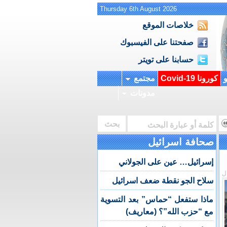
Thursday 6th August 2026
خلاصات الموقع
صفحتنا على الفيسبوك
حسابنا على تويتر
و
كورونا Covid-19
مجتمع
مدونات
صحافة اسرائيل
إسرائيل… عين على الجولاني
ل
سلاح الجو نقطة ضعف اسرائيل
ماذا ستفعل “حماس” بعد التسوية
مع “حزب الله”؟ (معاريف)