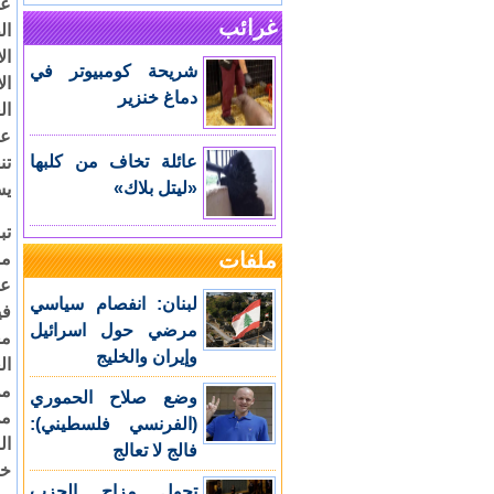
عم
غرائب
ال
ال
شريحة كومبيوتر في
ال
دماغ خنزير
ال
عل
عائلة تخاف من كلبها
تن
«ليتل بلاك»
يس
تب
ملفات
من
لبنان: انفصام سياسي
مرضي حول اسرائيل
مع
وإيران والخليج
ال
من
وضع صلاح الحموري
(الفرنسي فلسطيني):
ال
فالج لا تعالج
خط
تحول مزاج الحزب