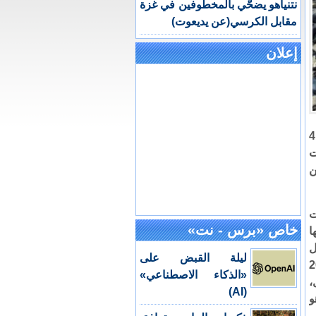
نتنياهو يضحّي بالمخطوفين في غزة
مقابل الكرسي(عن يديعوت)
إعلان
 عدد القتلى في قطاع غزة تجاوز الـ 41
ت
ن
ت
خاص «برس - نت»
ا
ل
ليلة القبض على
 تشرين الأول 2023
«الذكاء الاصطناعي»
،
(AI)
و