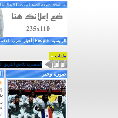
عن الموقع
شروط التعليق
من نحن
الاتصال بنا
People
الرئيسية
أخبار العرب
الافتت
ملفات
العنصرية تلاحق الفريق ا
صورة وخبر
ال
ال
بق
رو
ع
“ه