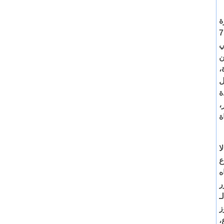
ة
أولية يبدو أن المفتاح يوجد في الهجوم المفاجئ والقاتل لـ”حماس” في 7
ي
ن
،
ل
ة
،
ة
أول لا
ع
اه
ر
 بين الـ
ز
طاع،