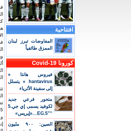
في
ال
كت
هذ
افتتاحية
ال
المفاوضات تبرز لبنان
في
الممزق طائفياً
كورونا Covid-19
ال
فيروس هانتا «
ال
hantavirus » يتسلل
إلى سفينة الأثرياء
تت
ال
متحور فرعي جديد
تص
لكوفيد يسمى إي جي.5
“EG.5″…«إيريس»
إن
الصين: ٩٠٠ مليون
ال