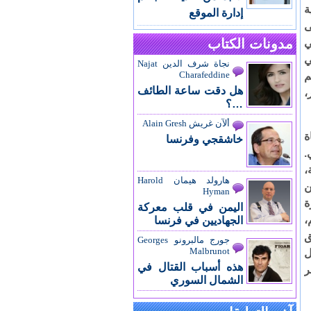
ة
إدارة الموقع
ى
مدونات الكتاب
عي
ي
نجاة شرف الدين Najat
Charafeddine
م
هل دقت ساعة الطائف
،
…؟
ألآن غريش Alain Gresh
ة
خاشقجي وفرنسا
.
،
هارولد هيمان Harold
ن
Hyman
ة
اليمن في قلب معركة
،
الجهاديين في فرنسا
ق
جورج مالبرونو Georges
Malbrunot
ل
هذه أسباب القتال في
ر
الشمال السوري