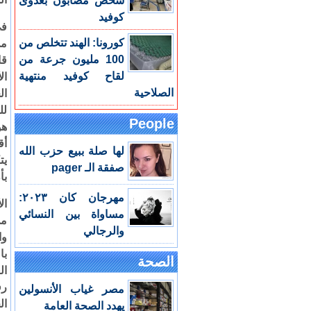
شخص مصابون بعدوى
كوفيد
في
كورونا: الهند تتخلص من
من
100 مليون جرعة من
قا
لقاح كوفيد منتهية
ال
الصلاحية
ال
لل
People
هو
أق
لها صلة ببيع حزب الله
يت
صفقة الـ pager
بأ
مهرجان كان ٢٠٢٣:
مساواة بين النسائي
من
والرجالي
وا
با
الصحة
ال
رف
مصر غياب الأنسولين
يهدد الصحة العامة