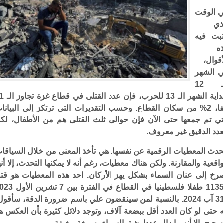
 الوقت
ذي
بت فيه
ه
أقوال،
 الشهر
الـ 12
وبداية الشهر الـ 13 للحرب، فإن
ألفا، 2% من سكان القطاع. وحسب التقديرات التي ترتكز إلى البيانا
تي تم جمعها حتى الآن فإن حوالى ثلث القتلى هم من الأطفال، لك
عدد الدقيق غير معروف.
حدث المعطيات الرقمية عن نفسها. هي تأخذ المعنى من خلال السياقا
واقعية والمقارنة. ولكن هناك معطيات، رغم أنه لا يمكنها التحدث، إلا أنه
رخ إلى عنان السماء بشكل يهز الأركان. احد هذه المعطيات هو قت
11355 طفلا فلسطينيا في القطاع في الفترة بين 7
و31 آب 2024. بالنسبة لمن سينقضون علي باسم ضرورة الدقة، سأقول
ه حتى لو كان العدد أقل ببضعة آلاف، وتوجد دلائل كثيرة بأن العكس ه
صحيح، إلا أنه ما زال عددا يشق السماء بصرخة مخيفة.