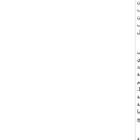
ن
ف
ن
ف
ل
ى
ي
د
ة
م
المتحدة في النزاع بين إسرائيل والفلسطينيين منذ الحرب في 1948.
ة
و284 مدرسة
ا
ج
ة