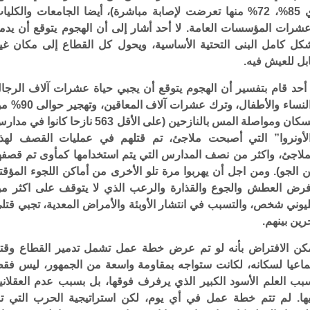
أي 85%، 72% منها تعرضت لإصابة مباشرة)، أيضا الجامعات والكليا
شرات المؤسسات العامة. لا أحد أشار إلى أن الهجوم يتوقع أن يدم
كل كامل البنى التحتية الأساسية، ويحول كل القطاع إلى مكان غي
بل للعيش فيه.
 أحد قام بتفسير أن الهجوم يتوقع أن يجبي حياة عشرات آلاف الرجا
والنساء والأطفال، وترك عشرات آلاف المعاقين، وتهج
السكان ومواصلة المس بالنازحين (على الأقل 563 نازحا كانوا في م
لأونروا” التي أصبحت ملاجئ، تم قتلهم في عمليات القصف لهذ
ملاجئ، واكثر من نصف المدارس التي يتم استخدامها كمأوى تم قصفه
 الجو). ومن اجل أن يهربوا مرة تلو الأخرى من أماكن اللجوء المؤقت
رض العطش والجوع والقذارة والرعب الذي لا يتوقف على اكثر م
يوني شخص، والتسبب في انتشار الأوبئة والأمراض المعدية، تجبي قتل
رين بينهم.
كن الافتراض بأنه لو تم عرض خطة عمل تشمل تدمير القطاع وقتل
اعيا لسكانه، لكانت ستواجه بمقاومة واسعة من الجمهور، ليس فق
بب العلم الأسود الكبير الذي يرفرف فوقها، بل بسبب عدم العقلاني
ها. لم تتم خطة عمل في أي يوم، لكن استراتيجية الحرب التي ت