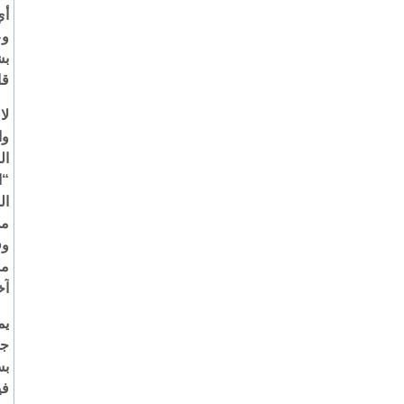
وع
بش
قا
لا
“ا
ال
من
وف
مل
آخ
يم
جم
بس
في