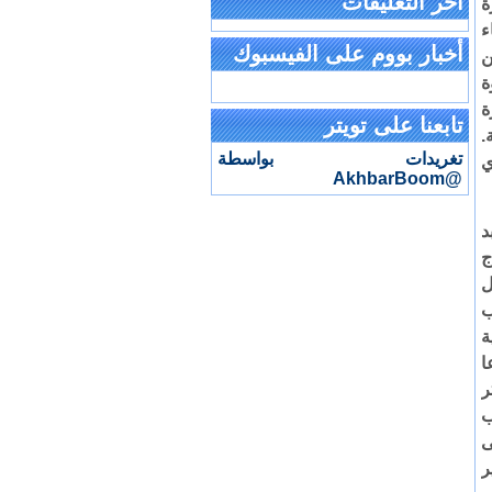
آخر التعليقات
ة
ء
أخبار بووم على الفيسبوك
ن
ة
ة
تابعنا على تويتر
.
تغريدات بواسطة
ي
@AkhbarBoom
د
ج
التي قتل
 الـ 18 (حسب
ة
ا
ر
أعقاب
ى
ر