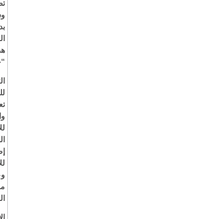
تط
وس
بد
ال
هذ
“ح
ال
لل
تع
وا
لل
إض
وع
من
ال
ال