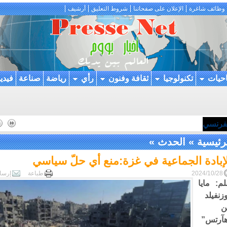
وظائف شاغرة
الإعلان على صفحاتنا
شروط التعليق
أرشيف
احيات
تكنولوجيا
ثقافة وفنون
رأي
رياضة
صناعة
فيدي
لفرنسي
رئيسية
»
الحدث
»
إبادة الجماعية في غزة:منع أي حلّ سياسي
2024/10/28
طباعة
إرسا
لم: مايا
زنفيلد
ن
آرتس”