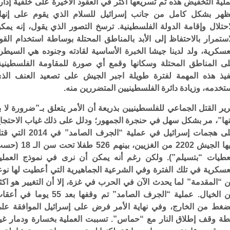
لية التخفيض هذه تم تسريعها اكثر في العقود الأخيرة على خلفية إدار
ظهر بشكل كامل من جانب إسرائيل للسلام الذي يقوم على إنها
احتلال وإقامة الدولة الفلسطينية. ترسخ التصور الذي يقول، إنه يمك
استمرار بالاحتفاظ إلى الأبد بالمناطق المحتلة بوساطة استخدام القو
عسكرية، ولد لدينا جيشا الخبرة الأساسية لقادته وجنوده هي السيطر
ى المناطق المحتلة وسكانها وقمع أي صورة للمقاومة الفلسطينية
فيذ هذه المهمة لفترة طويلة اجبر الجيش على تصعيد العنف الذ
تخدمه، وزيادة دائرة الفلسطينيين المتضررين منه.
رير القتل الجماعي للفلسطينيين بذريعة أن الأمر يتعلق بـ”ضرورة لا ب
ها”، مر بشكل سهل في حنجرة الجمهور؛ ودلل على ذلك غياب الاحتجا
على هجمات إسرائيل في عملية “الجرف الصامد” في 2014 
فيها الجيش 2202 من الغزيين، بينهم 526 طفلا تحت سن
طيات “بتسيلم”). ولكن رغم أنه يمكن أن نرى في نموذج العملي
عسكرية في تلك الفترة وفي الشرعية الجماهيرية التي أعطيت لها نوع
 “المقدمة” لما يحدث الآن في الحرب في غزة، إلا أن التغيير هو اكث
من الخيال. عملية “الجرف الصامد” تم وقفها بعد 55 يوما في 
ضغط من الخارج، وفي نهاية الأمر فرض على إسرائيل الموافقة عل
ة وقف إطلاق النار مع “حماس”. تسببت العملية بخسارة ودمار غي