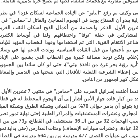
بوقين مقارنة مع هجمات سابقة، لكنها لم تصبح حربا تدميرية شاملة.
ى وكيف تم رفع “التابو” عن الإبادة الجماعية لسكان غزة؟ في نظر
رين الأول. الذعر والصدمة من أعمال الذبح لسكان النقب الغرب
لمشاركين في حفلة “نوفا” واختطافهم ولدا في أوساط الكثيري
اعر الانتقام القوية، التي تم استخدامها وقودا للخطاب المؤيد للإبادة
تي تم تأجيجها من قبل القيادة السياسية وولدت الدعم لها في وسائ
إعلام. ولكن توجد مسافة كبيرة بين الخطاب الذي يشجع على الإباد
أريد رؤية بحر غزة من نافذة بيتي”)، حتى لو كان سائدا بين الجمهور
ين إعطاء الشرعية الفعلية للأفعال التي نتيجتها هي التدمير والمعانا
كل كبير لجمهور من الناس.
عندما أعلنت إسرائيل الحرب على “حماس” في منتهى 7 تشرين ال
د من كبار قادة جهاز الأمن أشار إلى أن الهجوم المخطط له في قطا
غزة يتوقع أن يدمر حوالى 70% من المباني وشبكة الطرق وشبكة المي
لمجاري وعشرات المستشفيات والمراكز الطبية (حتى نهاية تموز تضر
بسبب الهجمات 32 من بين الـ 36 مستشفى في القطاع، و73 من
126 عيادة، وعشرات سيارات الإسعاف) ومئات المدارس (حتى بداية تمو
أصيب في عمليات القصف 477 مدرسة من بين 564 مدرسة في الق