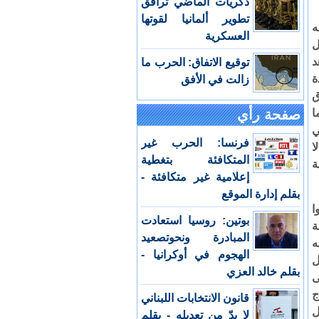
ذكريات الماضي ترافق
تطوير ألمانيا لقوتها
ه
العسكرية
ل
د
توقيع الاتفاق: الحرب ما
ة
زالت في الأفق
ق
ا
صفحة رأي
ي
فرنسا: الحرب غير
ا
المتكافئة بتغطية
ة
إعلامية غير متكافئة -
بقلم إدارة الموقع
نوا
بوتين: روسيا استعادت
ة
المبادرة ونحوتصعيد
ه
الهجوم في أوكرانيا -
ل
بقلم خالد العزي
ى
ج
قانون الانتخابات اللبناني
خل
لا بدّ من تعديله - بقلم