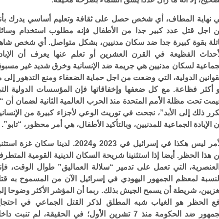
 نهاية المطاف، أي شخص حصل على ثقافة وتعليم أساسي يدرك بأن
 اجل قتل عدد كبير جدا من الأطفال فإنه مطلوب استخدام وسائ
تلة بقوة كبيرة جدا ضد سكان مدنيين، بشكل متواصل. أي شخص شاه
أحداث الفظيعة في القرن العشرين أو تعلم عنها يعرف أن الإباد
جماعية لسكان مدنيين هي جريمة ضد الإنسانية وخرق شديد غير مسبو
قوانين الدولية، التي وضعت من اجل حماية الضعفاء ومنع التدهور إلى م
 أكثر فظاعة. مع كل ضعفها وإخفاقاتها فإن المؤسسات الدولية الت
يمت تحت مظلة الأمم المتحدة منذ الحرب العالمية الثانية لضمان أن “ل
كرر ذلك إلى الأبد”، نجحت في توريث الوعي لأجزاء كبيرة من الإنساني
ن الإبادة الجماعية للمدنيين، وبالتأكيد الأطفال، هي أمر محظور، “تابو”.
الأمر ليس هكذا في إسرائيل في 2023 و2024. لدينا سكان غزة استث
 هذا الحظر. أيضا إذا استثنينا شريحة السكان الدينية القومية المتطرف
لعنصرية، التي تعمل على تدمير “سلالة العماليق” طوال الوقت، فإن
لنسبة لمعظم الجمهور اليهودي في إسرائيل الآن من المسموح به قت
غزيين، شريطة أن يسمح الجيش بذلك. ربما أن المؤشر الأكثر وضوحا إل
ع الحظر هو الغياب شبه المطلق لذكر القتل الجماعي في احتجا
الجمهور ضد الحكومة منذ 7 تشرين الأول؛ في الحقيقة، لم تنبت دا