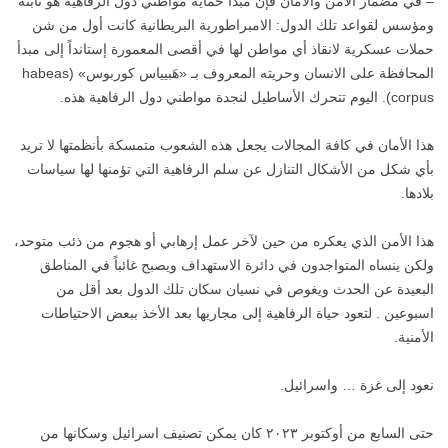
– في مضمار الأمن والأمان فإن مبدأ حماية مواطني دول الرفاهية هو ثابتة
ومؤسس لقواعد تلك الدول: الامبراطورية البريطانية كانت أول من شن
حملات عسكرية لانقاذ أي مواطن لها في أقصى المعمورة إستانداً إلى مبدأ
المحافظة على الانسان وحريته المعروف بـ «هَبيياس كوربوس» (habeas
corpus). اليوم تتحرك الأساطيل لنجدة مواطني دول الرفاهية هذه.
هذا الأمان في كافة المجالات يجعل هذه الشعوب متمسكة بأنظمتها لا تريد
بأي شكل من الأشكال التنازل عن سلم الرفاهية التي تؤمنها لها سياسات
بلادها.
هذا الأمن الذي يعكره من حين لآخر عمل إرهابي أو هجوم من ذئب متوحد،
ولكن ينساه المتواجدون في دائرة الاستهداف ويصبح غائباً في المناطق
البعيدة عن الحدث ويغوص في نسيان سكان تلك الدول بعد أقل من
اسبوعين . لتعود حياة الرفاهية إلى مجاريها بعد الأخذ ببعض الاحتياطات
الأمنية.
نعود إلى غزة … واسرائيل.
حتى السابع من أوكتوبر ٢٠٢٣ كان يمكن تصنيف اسرائيل وسكانها من