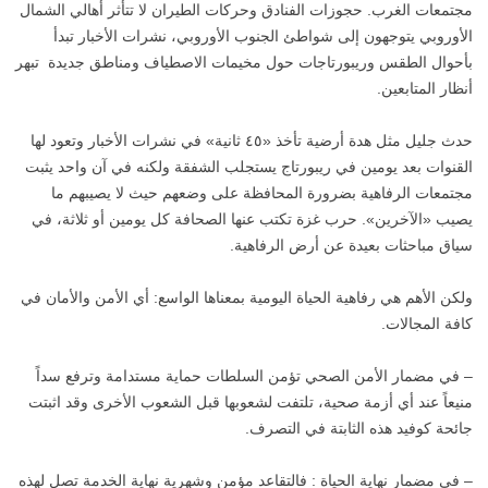
مجتمعات الغرب. حجوزات الفنادق وحركات الطيران لا تتأثر أهالي الشمال
الأوروبي يتوجهون إلى شواطئ الجنوب الأوروبي، نشرات الأخبار تبدأ
بأحوال الطقس وريبورتاجات حول مخيمات الاصطياف ومناطق جديدة تبهر
أنظار المتابعين.
حدث جليل مثل هدة أرضية تأخذ «٤٥ ثانية» في نشرات الأخبار وتعود لها
القنوات بعد يومين في ريبورتاج يستجلب الشفقة ولكنه في آن واحد يثبت
مجتمعات الرفاهية بضرورة المحافظة على وضعهم حيث لا يصيبهم ما
يصيب «الآخرين». حرب غزة تكتب عنها الصحافة كل يومين أو ثلاثة، في
سياق مباحثات بعيدة عن أرض الرفاهية.‫
ولكن الأهم هي رفاهية الحياة اليومية بمعناها الواسع: أي الأمن والأمان في
كافة المجالات.
– في مضمار الأمن الصحي تؤمن السلطات حماية مستدامة وترفع سداً
منيعاً عند أي أزمة صحية، تلتفت لشعوبها قبل الشعوب الأخرى وقد اثبتت
جائحة كوفيد هذه الثابتة في التصرف.
– في مضمار نهاية الحياة : فالتقاعد مؤمن وشهرية نهاية الخدمة تصل لهذه