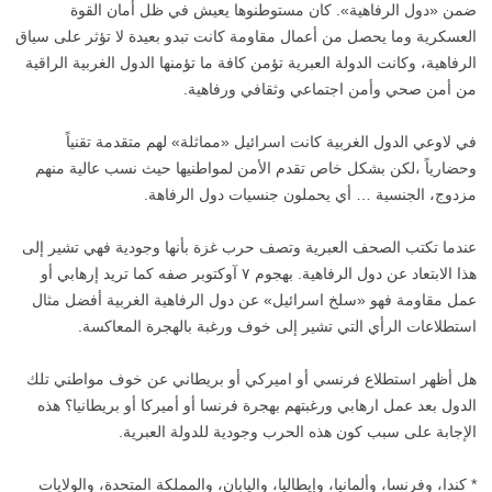
ضمن «دول الرفاهية». كان مستوطنوها يعيش في ظل أمان القوة
العسكرية وما يحصل من أعمال مقاومة كانت تبدو بعيدة لا تؤثر على سياق
الرفاهية، وكانت الدولة العبرية تؤمن كافة ما تؤمنها الدول الغربية الراقية
من أمن صحي وأمن اجتماعي وثقافي ورفاهية.
في لاوعي الدول الغربية كانت اسرائيل «مماثلة» لهم متقدمة تقنياً
وحضارياً ،لكن بشكل خاص تقدم الأمن لمواطنيها حيث نسب عالية منهم
مزدوج، الجنسية … أي يحملون جنسيات دول الرفاهة.
عندما تكتب الصحف العبرية وتصف حرب غزة بأنها وجودية فهي تشير إلى
هذا الابتعاد عن دول الرفاهية. بهجوم ٧ آوكتوبر صفه كما تريد إرهابي أو
عمل مقاومة فهو «سلخ اسرائيل» عن دول الرفاهية الغربية أفضل مثال
استطلاعات الرأي التي تشير إلى خوف ورغبة بالهجرة المعاكسة.
هل أظهر استطلاع فرنسي أو اميركي أو بريطاني عن خوف مواطني تلك
الدول بعد عمل ارهابي ورغبتهم بهجرة فرنسا أو أميركا أو بريطانيا؟ هذه
الإجابة على سبب كون هذه الحرب وجودية للدولة العبرية.
* كندا، وفرنسا، وألمانيا، وإيطاليا، واليابان، والمملكة المتحدة، والولايات