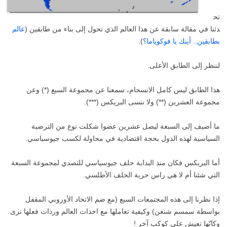
تح
دثنا في مقالة سابقة عن هذا العالم الذي تحول إلى بناء من طابقين (
عالم
بطابقين.. أينك يا فوكوياما؟
).
لننظر إلى الطابق الأعلى.
هذا الطابق ليس كامل الانسجام، سمعنا عن مجموعة السبع (*) وعن
مجموعة العشرين (**) ولا ننسى البريكس (***).
ما أضيف إلى السبعة ليصل عشرين عضوا شكلت نوع من الترضية
السياسية لهذه الدول بحجة اقتصادية في محاولة لكسب جيوسياسي.
أما البريكس فكان منذ البداية حلف جيوسياسي للتصدي لمجموعة السبعة
التي شئنا أم لا هي راس حربة الحلف الأطلسي.
إذا نظرنا إلى هذه المجتمعات السبع (مع ضم الاتحاد الأوروبي المقفل
بواسطة سمسم شنغن) وكيفية تعاملها مع احداث العالم وردات فعلها نرى
وكانّها تعيش على كوكب آخر !