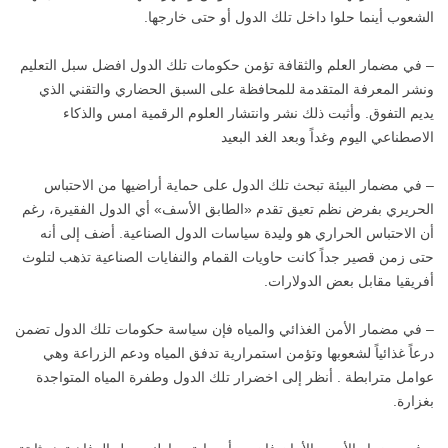
الشعوب أينما حلوا داخل تلك الدول أو حتى خارجها.
– في مضمار العلم والثقافة تؤمن حكومات تلك الدول افضل سبل التعليم
ونشر المعرفة المتقدمة للمحافظة على السبق الحضاري والتقني الذي
يديم التفوق. وأثبت ذلك نشر وانتشار العلوم الرقمية امس والذكاء
الاصطناعي اليوم وغداً وبعد الغد البعيد
– في مضمار البيئة تبحث تلك الدول على حماية أراضيها من الاحتباس
الحريري بفرض نظم تعيق تقدم «الطابق الأسف» أي الدول الفقيرة، رغم
أن الاحتباس الحراري هو وليدة سياسات الدول الصناعية. أضف إلى أنه
حتى زمن قصير جداً كانت حاويات القمام والنفايات الصناعية تذهب لتلوث
أفريقيا مقابل بعض الدولارات.
– في مضمار الأمن الغذائي والمياه فإن سياسة حكومات تلك الدول تضمن
درعاً غذائياً لشعوبها وتؤمن استمرارية تدفق المياه ودعم الزراعة وهي
عوامل مترابطة . أنظر إلى اخضرار تلك الدول وطفرة المياه المتواجدة
بغزارة.‫