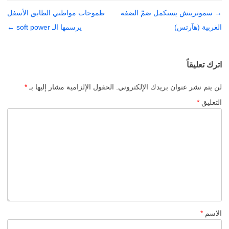
→
تصفّح
سموتريتش يستكمل ضمّ الضفة
طموحات مواطني الطابق الأسفل
المقالات
الغربية (هآرتس)
يرسمها الـ soft power
←
اترك تعليقاً
لن يتم نشر عنوان بريدك الإلكتروني.
الحقول الإلزامية مشار إليها بـ
*
التعليق
*
الاسم
*