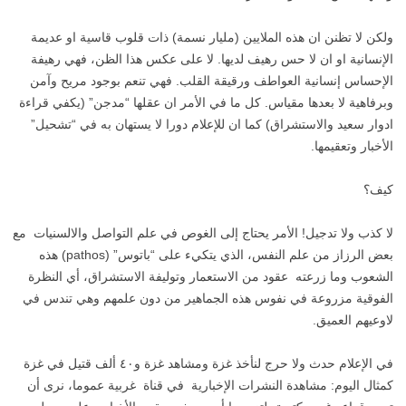
ولكن لا تظنن ان هذه الملايين (مليار نسمة) ذات قلوب قاسية او عديمة
الإنسانية او ان لا حس رهيف لديها. لا على عكس هذا الظن، فهي رهيفة
الإحساس إنسانية العواطف ورقيقة القلب. فهي تنعم بوجود مريح وآمن
وبرفاهية لا بعدها مقياس. كل ما في الأمر ان عقلها “مدجن” (يكفي قراءة
ادوار سعيد والاستشراق) كما ان للإعلام دورا لا يستهان به في “تشحيل”
الأخبار وتعقيمها.
كيف؟
لا كذب ولا تدجيل! الأمر يحتاج إلى الغوص في علم التواصل والالسنيات مع
بعض الرزاز من علم النفس، الذي يتكيء على “باتوس” (pathos) هذه
الشعوب وما زرعته عقود من الاستعمار وتوليفة الاستشراق، أي النظرة
الفوقية مزروعة في نفوس هذه الجماهير من دون علمهم وهي تندس في
لاوعيهم العميق.
في الإعلام حدث ولا حرج لنأخذ غزة ومشاهد غزة و٤٠ ألف قتيل في غزة
كمثال اليوم: مشاهدة النشرات الإخبارية في قناة غربية عموما، نرى أن