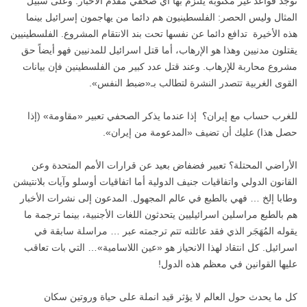
توجد قواعد غير مكتوبة يلتزم بها أي صحفي مقدم الأخبار. وعلى سبيل
المثال وليس الحصر: الفلسطينيون هم دائما من يهاجمون إسرائيل بينما
هذه الأخيرة تدافع دائما عن نفسها تحت بند الانتقام المشروع. الفلسطينيين
يقتلون مدنيين وهذا هو الإرهاب، أما قتل اسرائيل للمدنيين فهو أيضاً حق
مشروع محاربة للإرهاب. وعند قتل عدد كبير من الفلسطينين فإن بيانات
القوى الغربية تتصدر النشرة لتطالب بـ«ضبط النفس».
للغرب حساب مع إيران؟ إذا عندما يذكر الصحفي تعبير «مقاومة» (إذا
حصل هذا) عليك أن تضيف «المدعومة من إيران».
الأراضي المحتلة؟ تعبير فضفاض بعيد عن قرارات الأمم المتحدة وعن
القانون الدولي واتفاقيات جنيف الدولية أما اتفاقيات أوسلو وآيات بلانتيشن
وطابا إلخ … فهي بالطبع في عالم المجهول. المدعون إلى نشرات الأخبار
هم بالطبع مراسلين اسرائيليين يتحدثون اللغات الأجنبية، بينما ترجمة ما
يقوله المُهَجَر الذي فقد عائلته تتم ترجمته عبر … مراسلة سابقة في
اسرائيل. كل انتقاد لهذا الانحياز هو «عين اللاسامية»… التي بات تعاقب
عليها القوانين في معظم هذه الدول!
كل ما يحدث حول العالم لا يؤثر قيد انملة على حياة وروتين سكان