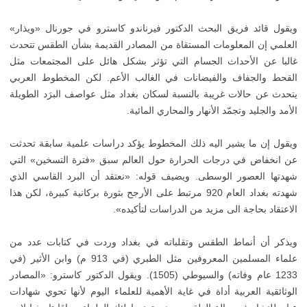
ويقول قائد فريق البحث الدكتور فيرناندو كاسترو في جورنال «ويذار»
العلمي إن المعلومات المستقاة من المصادر القديمة بشأن الطقس تتحدث
غالبا عن الأحداث الجسام التي تؤثر بشكل هائل على المجتمعات مثل
القحط والجفاف والفيضانات في الغالب الأعم. لكن المخطوط العربي
يتحدث عن حالات غريبة بالنسبة لسكان بغداد مثل عواصف البرَد الطويلة
الأمد والجليد وتجمّد الأنهار والمحاري المائية.
ويقول إن ما يشير اليه ذلك المخطوط يؤكد دراسات علمية سابقة تحدثت
عن انخفاض في درجات الحرارة حول العالم سبق «فترة التسخين» التي
شهدتها العصور الوسطى. ويضيف قوله: «نعتقد أن البرد القاسي الذي
شهدته بغداد العام 920 مرتبط على الأرجح بثورة بركانية كبيرة، لكن هذا
الاعتقاد بحاجة الى مزيد من الدراسات لتأكيده».
ويذكر أن أنماط الطقس وتقلباته في بغداد وردت في كتابات عدد من
علماء المسلمين المعروفين مثل الطبري (في 913 م) وابن الأثير (في
1233 عام وفاته) والسيوطي (1505). ويقول الدكتور كاسترو: «المصادر
الوثائقية العربية أداة في غاية الأهمية للعلماء اليوم لأنها تحوي شهادات