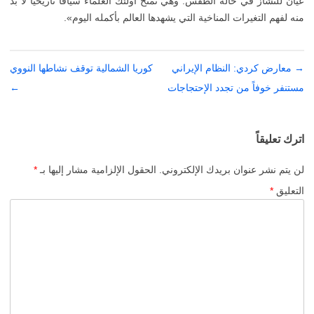
عيان للنشاز في حالة الطقس. وهي تمنح اولئك العلماء سياقا تاريخيا لا بد
منه لفهم التغيرات المناخية التي يشهدها العالم بأكمله اليوم».
→
تصفّح
معارض كردي: النظام الإيراني
كوريا الشمالية توقف نشاطها النووي
المقالات
مستنفر خوفاً من تجدد الإحتجاجات
←
اترك تعليقاً
لن يتم نشر عنوان بريدك الإلكتروني.
الحقول الإلزامية مشار إليها بـ
*
التعليق
*