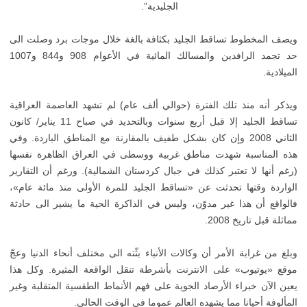
الجليدية”.
ويصف المخطوط تساقط الجليد بكثافة بالغة خلال موجات برد وصلت الى
حد تجمد الرافدين والمسالك المائية في الأعوام 908 و844 و1007
الميلادية.
ويذكر أنه منذ تلك الفترة (حوالي ألف عام) لم تشهد العاصمة العراقية
تساقط الجليد إلا قبل أربع سنوات وبالتحديد في صباح 11 يناير/ كانون
الثاني 2008 وإن كان بشكل طفيف بالمقارنة مع المناطق الباردة. وفي
هذه المناسبة شهدت مناطق غربية ووسطى في العراق الظاهرة نفسها
(رغم أنها لا تعتبر كذلك في جبال كردستان الشمالية). ورغم أن التقارير
الواردة وقتها تحدثت عن «تساقط الجليد للمرة الأولى منذ مائة عام»،
فالواقع أن هذا غير مدوّن، وليس في الذاكرة الحية ما يشير الى حادثة
مماثلة قبل تاريخ 2008.
وبلغ من غرابة الأمر أن وكالات الأنباء بثّته الى مختلف أنحاء الدنيا وعجّ
موقع «يوتيوب» على الانترنت بأشرطة تنقل الواقعة المثيرة. وكل هذا
يعين الآن خبراء الأرصاد الجوية على فهم الأنماط الطقسية المتقلبة وغير
المألوفة أحيانا مما يشهده العالم عموما في الوقت الحالي.