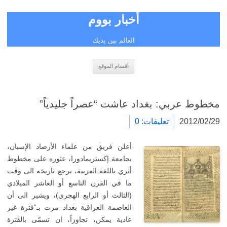
أخبار بووم
العالم بين يديك
انتقل
أقسام الموقع
إلى
المحتوى
مخطوط عربي: بغداد عاشت “عصراً جليدياً”
2012/02/29
تعليقات: 0
أعلن فريق من علماء الأرصاد الإسبان،
بجامعة إكستريمادورا، عثوره على مخطوط
أثري باللغة العربية، يرجع تاريخه الى وقت
ما في القرن التاسع أو العاشر الميلادي
(الثالث أو الرابع الهجري)، ويشير الى أن
العاصمة العراقية بغداد مرت بـ”فترة غير
عادية يمكن، تجاوزاً، ان تسمّى بالفترة