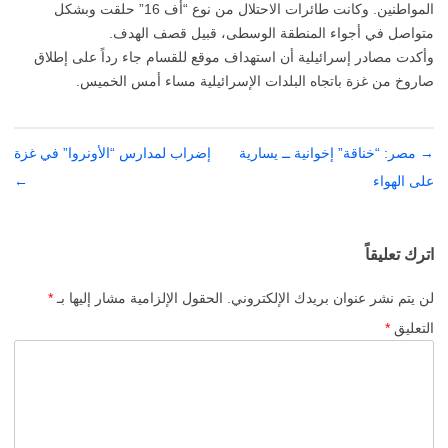
المواطنين. وكانت طائرات الاحتلال من نوع “أف 16” حلقت وبشكل
متواصل في أجواء المنطقة الوسطى، قبيل قصف الهدف.
وأكدت مصادر إسرائيلية أن استهداف موقع للقسام جاء رداً على إطلاق
صاروخ من غزة باتجاه البلدات الإسرائيلية مساء أمس الخميس.
→
تصفّح
مصر: “خناقة” إخوانية ــ يسارية
إضراب لمدارس “الأونروا” في غزة
المقالات
على الهواء
←
اترك تعليقاً
لن يتم نشر عنوان بريدك الإلكتروني.
الحقول الإلزامية مشار إليها بـ
*
التعليق
*