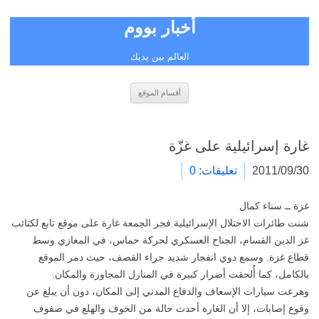
أخبار بووم
العالم بين يديك
انتقل
أقسام الموقع
إلى
المحتوى
غارة إسرائيلية على غزّة
2011/09/30
تعليقات: 0
غزة ــ سناء كمال
شنت طائرات الاحتلال الإسرائيلية فجر الجمعة غارة على موقع تابع لكتائب
غز الدين القسام، الجناح العسكري لحركة حماس، في المغازي وسط
قطاع غزة. وسمع دوي انفجار شديد جراء القصف، حيث دمر الموقع
بالكامل، كما أُلحقت أضرار كبيرة في المنازل المجاورة والمكان.
وهرعت سيارات الإسعاف والدفاع المدني إلى المكان، دون أن يبلغ عن
وقوع إصابات، إلا أن الغارة أحدث حالة من الخوف والهلع في صفوف