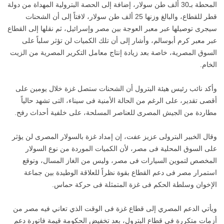
المحطة بـ30 ألف طن سولار، إضافة إلى الحصة البترولية المهداة من دولة
قطر للقطاع، والبالغ وزنها 25 ألف طن سولار، لافتاً إلى أن الشحنات
سيجرى توصيلها عبر معبر العوجة بين مصر وإسرائيل، ثم نقلها إلى القطاع
عبر معبر كرم أبوسالم، وأشار إلى أن تلك الكميات لن تؤثر سلباً على
السوق المصرية، خاصة بعد زيادة إنتاج معامل التكرير المصرية من الزيت
الخام.
وأكد نائب رئيس هيئة البترول أن الشحنات ستصل غزة خلال يومين على
أقصى تقدير، على الرغم من الحالة الأمنية فى سيناء، التى تشهد حالياً
مطاردة من الجيش المصرى للعناصر المسلحة، على خلفية أحداث رفح.
وقال الخبير البترولى عزيز عفت، إن إمداد غزة بالسولار المصرى لن يؤثر
على السوق المحلية فى مصر، لأن الكميات الموردة من نوع السولار
المخصص لتموين السيارات فى مصر، وليس من الغاز المسال، وتوقع
استمرار مصر فى دعم القطاع بقوة نظراً للعلاقة الوطيدة بين جماعة
الإخوان وسلطة الحكم فى غزة المتمثلة فى حركة حماس.
ويأتي الدعم المصري إلى قطاع غزة فى الوقت الذي تعاني فيه مصر من
أزمات متكررة فى قطاع البترول، بعد تخفيض الحكومة قيمة فاتورة دعم