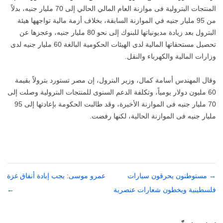
المنتجات البترولية فى موازنة العام المالي الحالي إلى 70 مليار جنيه، بدلاً
من 95 مليار جنيه في الموازنة السابقة، بخلاف أزمة مالية تواجهها هيئة
البترول بعد زيادة مديونياتها للبنوك إلى نحو 80 مليار جنيه، وعجزها عن
تحصيل مستحقاتها المالية لدى الهيئات الحكومية البالغة 60 مليار جنيه لدى
وزارات المالية والكهرباء والنقل.
وقال المهندس أسامة كمال، وزير البترول، إن مصر تستورد بترولاً بقيمة
60 مليون دولار يومياً، وتكلفة الدعم السنوى للمنتجات البترولية وصلت إلى
70 مليار جنيه فى الموازنة الأخيرة، وقد طالبت الحكومة بإعادتها إلى 95
مليار جنيه فى الموازنة الحالية، لكنها رفضت.
→
تصفّح
مستوطنون يحرقون سيارات
عمرو موسى: يجب إبادة أنفاق غزة
المقالات
فلسطينية ويخطون شعارات عنصرية
←