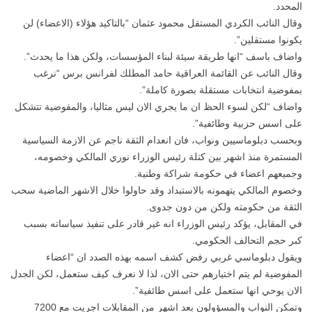
المحدد.
وقال النائب الكردي المستقل محمود عثمان “بالتاكيد هؤلاء (الاعضاء) لن
يكونوا مستقلين”.
واضاف باسف “انها طريقة سيئة لبناء المؤسسات، ولكن هذا ما يحدث”.
وقال النائب عن القائمة العراقية حامد المطلك لفرانس برس “نرغب
بمفوضية انتخابات مستقلة بصورة كاملة”.
واضاف “لكن لسوء الحظ ان ما يجري الان ليس مثاليا، والمفوضية تتشكل
على اسس حزبية وطائفية”.
وبحسب دبلوماسيين ونواب، فان انعدام الثقة ناجم عن الازمة السياسية
المستمرة منذ اشهر بين كتلة رئيس الوزراء نوري المالكي وخصومه،
وجميعهم اعضاء في حكومة شراكة وطنية.
وخصوم المالكي يتهمونه بالاستبداد وقد حاولوا خلال الاشهر الماضية سحب
الثقة من حكومته ولكن من دون جدوى.
في المقابل، يؤكد رئيس الوزراء انه غير قادر على تنفيذ سياساته بسبب
كبر حجم التحالف الحكومي.
ويقول دبلوماسي غربي رفض كشف اسمه بهذه الصدد ان “اعضاء
المفوضية لم يتم اختيارهم حتى الان، لذا لا نعرف كيف ستعمل، لكن الجدل
الان يوحي انها ستعمل على اسس طائفية”.
وتمكن النواب والمسؤولون بعد اشهر من المقابلات اجريت مع 7200