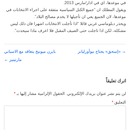
في موعدها، اي في اذار/مارس 2013.
ويقول المطلك ان “جميع الكتل السياسية متفقة على اجراء الانتخابات في
موعدها، لان الجميع يعي ان تأجيلها لا يخدم مصالح البلاد”.
ويحذر دبلوماسي غربي قائلا “اذا تأجلت الانتخابات اشهرا فان ذلك ليس
مشكلة، لكن اذا تاجلت حتى الصيف المقبل فلا اعرف ماذا سيحدث”.
→
تصفّح
«إسحق» يجتاح نيوأورليانز
بايرن ميونيخ يتعاقد مع الاسباني
المقالات
مارتينيز
←
اترك تعليقاً
لن يتم نشر عنوان بريدك الإلكتروني.
الحقول الإلزامية مشار إليها بـ
*
التعليق
*