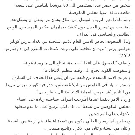
شخص من حصر عدد المتقدمين الى 60 مرشحا للتنافس على تسعة
مناصب يتالف منها مجلس المفوضية.
ومنذ ذلك الحين لم يتم التوصل الى اتفاق بشان من ينبغي ان يشغل هذه
المناصب مع تمحور الجدل حول كيفية ضمان ان يعكس المرشحون الوضع
الطائفي والسياسي في العراق.
وقال المبعوث الخاص للامين العام للامم المتحدة في بغداد مارتن كوبلر
لفرانس برس “نريد ان نحافظ على موعد الانتخابات المقرر في اذار/مارس
2013”.
واضاف “للحصول على انتخابات جيدة، نحتاج الى مفوضية قوية،
والمفوضية القوية تحتاج الى وقت لتنظيم الانتخابات”.
واعربت الامم المتحدة عن قلقها من ان ينتقل هذا الخلاف الى الشارع،
واصدرت بيانا في الخامس من اب/اغسطس، حذر فيه كوبلر من ان مزيدا
من التاخير “قد يعرض العملية الانتخابية الى خطر جدي”.
وازداد الامر تعقيدا عندما اقترحت اطراف سياسية زيادة عدد اعضاء
مجلس المفوضين من تسعة الى 15، لكي ترسخ على ما يبدو سطوة
الاحزاب على المرشحين.
ومجلس المفوضين الحالي مكون من تسعة اعضاء، هم اربعة من الشيعة
واثنان من السنة واثنان من الاكراد وتاسع مسيحي.