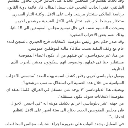
وقد يحدث تقسيم في المجلس الجديد على اساس حزبي يتجاوز التقسيم
الطائفي، ففي الجانب الشيعي على سبيل المثال، فان قائمة دولة القانون
برئاسة المالكي ستختار مرشحا واحد على الاقل، وكتلة التيار الصدري
ستختار مرشحا اخر، فيما تختار باقي الكتل الشيعية مرشحين اخرين.
وسيحدث التقسيم نفسه في حال توسيع مجلس المفوضين الى 15 نائبا،
وذلك بضم بعض الاحزاب الصغيرة.
وقد صدر حكم بحق رئيس مفوضية الانتخابات فرج الحيدري بالسجن لمدة
عام مع وقف التنفيذ بسبب مكافأة مالية لموظفين عموميين.
من هنا، عبر دبلوماسيون عن قلقهم من ان يكون اعضاء المفوضية
مستقلين حقا في عملهم، وخصوصا انهم سيكونون مدينين للحزب الذي
اختارهم.
ويقول دبلوماسي غربي رفض كشف اسمه بهذه الصدد “ستسعى الاحزاب
السياسية من خلال هذه العملية الى استغلال مناصب مرشحيها”.
ويضيف هذا الدبلوماسي “لا يوجد شي مستقل في العراق، فلماذ نعتقد ان
مفوضية الانتخابات سوف تكون مستقلة”.
من جهته اعتبر دبلوماسي اخر لم يكشف هويته انه “في احسن الاحوال
فان مجلس المفوضين الجديد يحتاج الى ستة اشهر على الاقل لتنظيم
انتخابات”.
في المقابل، يشدد النواب على ضرورة اجراء انتخابات مجالس المحافظات