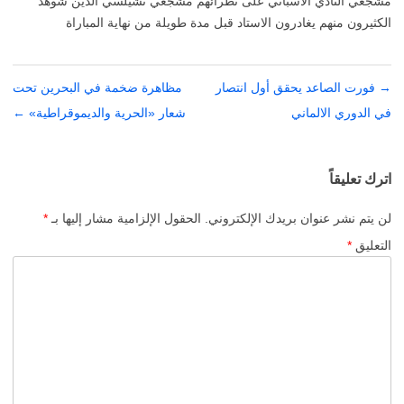
مشجعي النادي الاسباني على نظرائهم مشجعي تشيلسي الذين شوهد
الكثيرون منهم يغادرون الاستاد قبل مدة طويلة من نهاية المباراة
→
تصفّح
فورت الصاعد يحقق أول انتصار
مظاهرة ضخمة في البحرين تحت
المقالات
في الدوري الالماني
شعار «الحرية والديموقراطية»
←
اترك تعليقاً
لن يتم نشر عنوان بريدك الإلكتروني.
الحقول الإلزامية مشار إليها بـ
*
التعليق
*