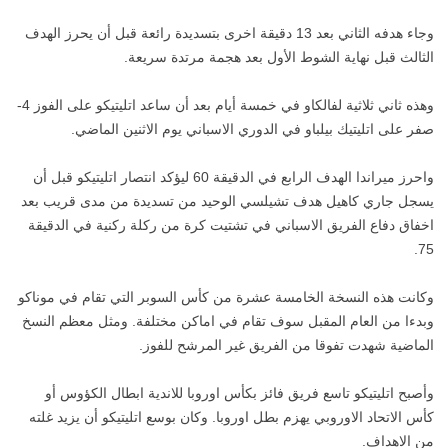
وجاء هدفه الثاني بعد 13 دقيقة اخرى بتسديدة رائعة قبل أن يحرز الهدف
الثالث قبل نهاية الشوط الأول بعد هجمة مرتدة سريعة.
وهذه ثاني ثلاثية لفالكاو في خمسة أيام بعد أن ساعد اتليتيكو على الفوز 4-
صفر على اتليتيك بيلباو في الدوري الاسباني يوم الاثنين الماضي.
واحرز ميراندا الهدف الرابع في الدقيقة 60 ليؤكد انتصار اتليتيكو قبل أن
يسجل جاري كاهيل هدف تشيلسي الوحيد من تسديدة من مدى قريب بعد
اخفاق دفاع الفريق الاسباني في تشتيت كرة من ركلة ركنية في الدقيقة
75.
وكانت هذه النسخة الخامسة عشرة من كأس السوبر التي تقام في موناكو
وبدءا من العام المقبل سوف تقام في اماكن مختلفة. ومثل معظم النسخ
الماضية شهدت تفوقا من الفريق غير المرشح للفوز.
وأصبح اتليتيكو تاسع فريق فائز بكأس اوروبا للاندية ابطال الكؤوس أو
كأس الاتحاد الاوروبي يهزم بطل اوروبا. وكان بوسع اتليتيكو أن يزيد غلته
من الاهداف.