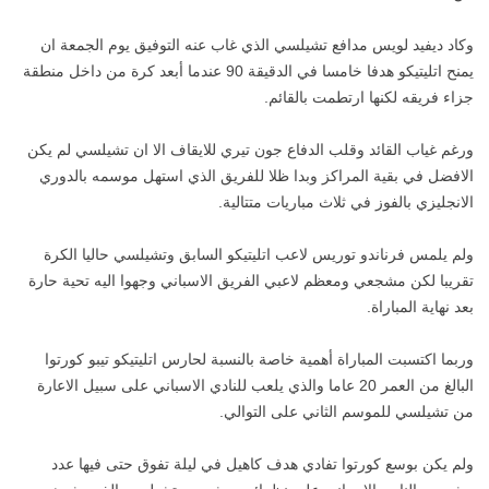
وكاد ديفيد لويس مدافع تشيلسي الذي غاب عنه التوفيق يوم الجمعة ان
يمنح اتليتيكو هدفا خامسا في الدقيقة 90 عندما أبعد كرة من داخل منطقة
جزاء فريقه لكنها ارتطمت بالقائم.
ورغم غياب القائد وقلب الدفاع جون تيري للايقاف الا ان تشيلسي لم يكن
الافضل في بقية المراكز وبدا ظلا للفريق الذي استهل موسمه بالدوري
الانجليزي بالفوز في ثلاث مباريات متتالية.
ولم يلمس فرناندو توريس لاعب اتليتيكو السابق وتشيلسي حاليا الكرة
تقريبا لكن مشجعي ومعظم لاعبي الفريق الاسباني وجهوا اليه تحية حارة
بعد نهاية المباراة.
وربما اكتسبت المباراة أهمية خاصة بالنسبة لحارس اتليتيكو تيبو كورتوا
البالغ من العمر 20 عاما والذي يلعب للنادي الاسباني على سبيل الاعارة
من تشيلسي للموسم الثاني على التوالي.
ولم يكن بوسع كورتوا تفادي هدف كاهيل في ليلة تفوق حتى فيها عدد