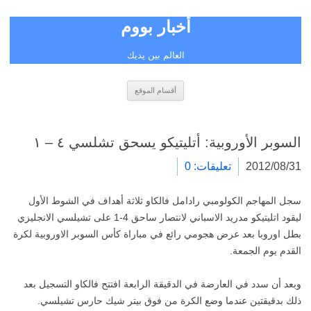
أخبار بووم
العالم بين يديك
انتقل
أقسام الموقع
إلى
المحتوى
السوبر الأوروبية: أتليتيكو يسحق تشلسي ٤ – ١
2012/08/31
تعليقات: 0
سجل المهاجم الكولومبي رادامل فالكاو ثلاثة أهداف في الشوط الأول
ليقود اتليتيكو مدريد الاسباني لانتصار ساحق 4-1 على تشيلسي الانجليزي
بطل اوروبا بعد عرض هجومي رائع في مباراة كأس السوبر الاوروبية لكرة
القدم يوم الجمعة.
وبعد أن سدد في العارضة في الدقيقة الرابعة افتتح فالكاو التسجيل بعد
ذلك بدقيقتين عندما وضع الكرة من فوق بيتر شيك حارس تشيلسي.