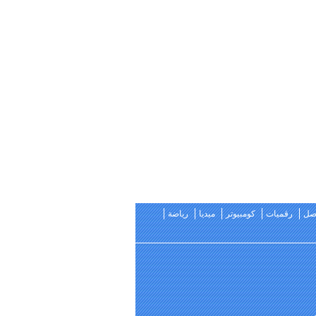
اصل
رقميات
كومبيوتر
ميديا
رياضة