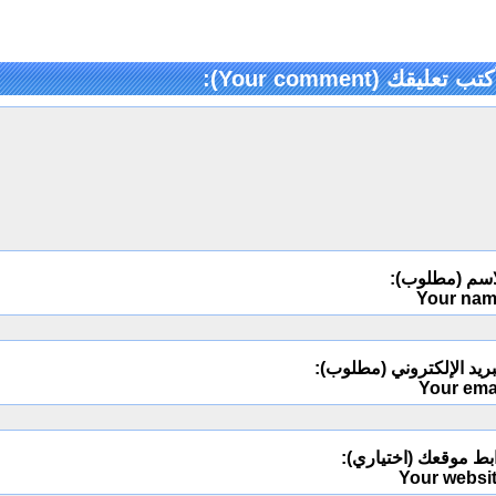
كتب تعليقك (Your comment):
اسم (مطلوب):
Your na
ريد الإلكتروني (مطلوب):
Your ema
بط موقعك (اختياري):
Your websi