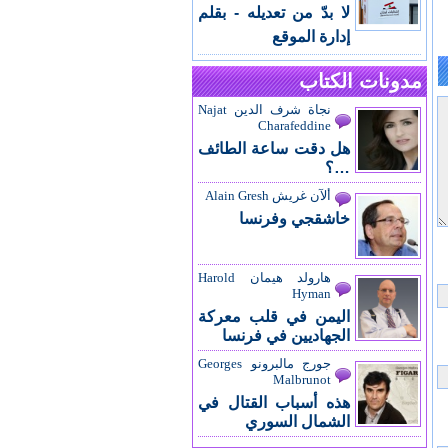
لا بدّ من تعديله - بقلم
إدارة الموقع
مدونات الكتاب
نجاة شرف الدين Najat
Charafeddine
هل دقت ساعة الطائف
…؟
ألآن غريش Alain Gresh
خاشقجي وفرنسا
هارولد هيمان Harold
Hyman
اليمن في قلب معركة
الجهاديين في فرنسا
جورج مالبرونو Georges
Malbrunot
هذه أسباب القتال في
الشمال السوري