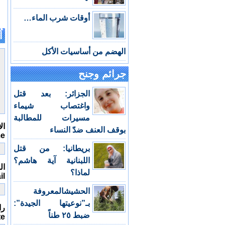
أوقات شرب الماء…
اُ
الهضم من أساسيات الأكل
جرائم وجنح
الجزائر: بعد قتل
واغتصاب شيماء
مسيرات للمطالبة
ال
بوقف العنف ضدّ النساء
me
بريطانيا: من قتل
اللبنانية آية هاشم؟
الب
لماذا؟
il
الحشيشالمعروفة
بـ”نوعيتها الجيدة”:
را
ضبط ٢٥ طناً
te