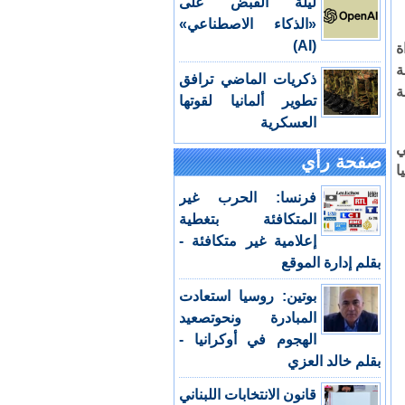
ليلة القبض على
«الذكاء الاصطناعي»
(AI)
ة
ة
ذكريات الماضي ترافق
ة
تطوير ألمانيا لقوتها
العسكرية
ي
صفحة رأي
ا
فرنسا: الحرب غير
المتكافئة بتغطية
إعلامية غير متكافئة -
بقلم إدارة الموقع
بوتين: روسيا استعادت
المبادرة ونحوتصعيد
الهجوم في أوكرانيا -
بقلم خالد العزي
قانون الانتخابات اللبناني