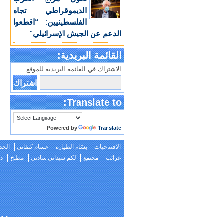
الديموقراطي تجاه
الفلسطينيين: “اقطعوا
الدعم عن الجيش الإسرائيلي”
القائمة البريدية:
الاشتراك في القائمة البريدية للموقع:
Translate to:
Powered by
Translate
الافتتاحيات
بسّام الطيارة
حسام كنفاني
الحد
غرائب
مجتمع
لكم سيداتي سادتي
مطبخ
دي