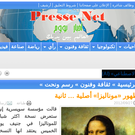
وظائف شاغرة
الإعلان على صفحاتنا
شروط التعليق
أرشيف
احيات
تكنولوجيا
ثقافة وفنون
رأي
رياضة
صناعة
فيدي
اصطناعي» (AI)
رئيسية
»
ثقافة وفنون
»
رسم ونحت
»
ور «موناليزا» أصلية … ثانية
2012/09/27
طباعة
إرسا
قالت مؤسسة سويسرية إنه
ستعرض نسخة اكثر شباب
للموناليزا في جنيف يو
الخميس يعتقد انها النسخ