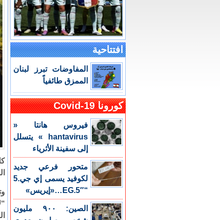
افتتاحية
المفاوضات تبرز لبنان
الممزق طائفياً
كورونا Covid-19
فيروس هانتا «
hantavirus » يتسلل
إلى سفينة الأثرياء
كل
متحور فرعي جديد
ال
لكوفيد يسمى إي جي.5
“EG.5″…«إيريس»
وت
“ل
الصين: ٩٠٠ مليون
ال