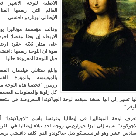
الاصلية للوحة الاشهر ف
العالم التي رسمها الفنا
الإيطالي ليوناردو دافنشي.
وقالت مؤسسة موناليزا يو
الاربعاء إن بحثا مفصلا اجر
على مدار ثلاثة عقود اوض
بقوة ان اللوحة رسمها دافنش
قبل اللوحة المعروفة حاليا.
وابلغ ستانلي فيلدمان العض
بالمؤسسة والمؤرخ الفن
رويترز “فحصنا هذه اللوحة م
كل زاوية والمعلومات المجمع
ها تشير إلى انها نسخة سبقت لوحة الجياكوندا المعروضة في متح
لوفر.”
عرف لوحة الموناليزا في إيطاليا وفرنسا باسم “لاجياكوندا” أ
اجوكوند” نسبة إلى ليزا جيرارديني زوجة احد نبلاء إيطاليا في القر
سادس عشر وهو فرانسيسكو ديل جياكوندو الذي كلف دافنشي برس