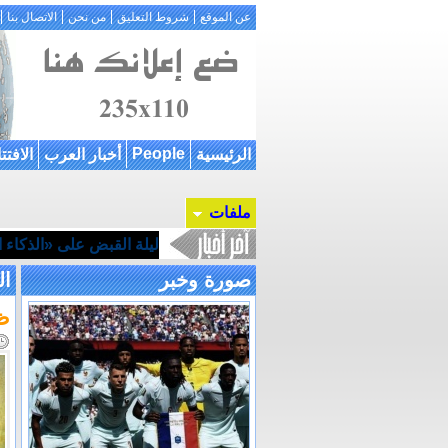
عن الموقع
شروط التعليق
من نحن
الاتصال بنا
People
الرئيسية
أخبار العرب
الافتت
ملفات
ليلة القبض على «الذكاء ال
صورة وخبر
ال
ظه