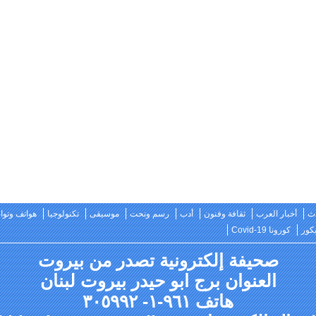
ث
أخبار العرب
ثقافة وفنون
أدب
رسم ونحت
موسيقى
تكنولوجيا
هواتف وتو
كور
كورونا Covid-19
صحيفة إلكترونية تصدر من بيروت
العنوان برج ابو حيدر بيروت لبنان
هاتف ٩٦١-١- ٣٠٥٩٩٢