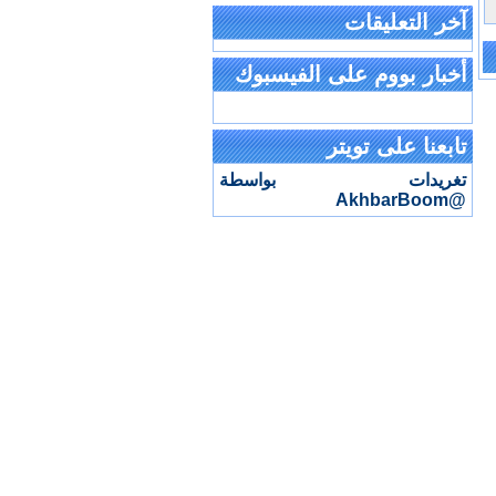
آخر التعليقات
أخبار بووم على الفيسبوك
تابعنا على تويتر
تغريدات بواسطة
@AkhbarBoom