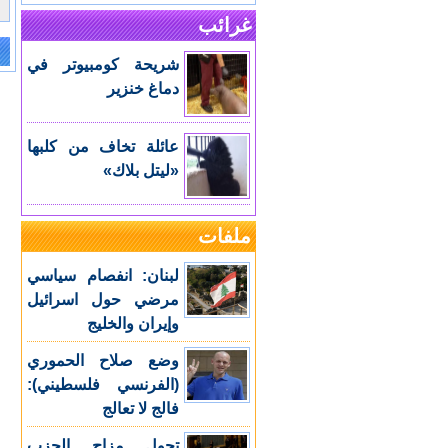
غرائب
شريحة كومبيوتر في
e:
دماغ خنزير
عائلة تخاف من كلبها
«ليتل بلاك»
ملفات
لبنان: انفصام سياسي
مرضي حول اسرائيل
وإيران والخليج
وضع صلاح الحموري
(الفرنسي فلسطيني):
فالج لا تعالج
تحول مزاج الحزب