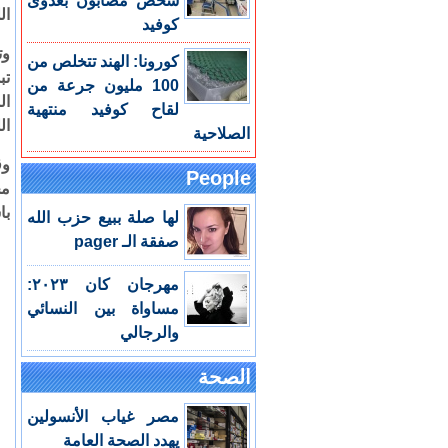
شخص مصابون بعدوى
ال
كوفيد
وت
كورونا: الهند تتخلص من
تب
100 مليون جرعة من
ال
لقاح كوفيد منتهية
ال
الصلاحية
وق
People
مج
با
لها صلة ببيع حزب الله
صفقة الـ pager
مهرجان كان ٢٠٢٣:
مساواة بين النسائي
والرجالي
الصحة
مصر غياب الأنسولين
يهدد الصحة العامة