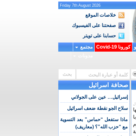
Friday 7th August 2026
خلاصات الموقع
صفحتنا على الفيسبوك
حسابنا على تويتر
و
كورونا Covid-19
مجتمع
مدونات
صحافة اسرائيل
إسرائيل… عين على الجولاني
ل
سلاح الجو نقطة ضعف اسرائيل
ا
ا
ماذا ستفعل “حماس” بعد التسوية
م
مع “حزب الله”؟ (معاريف)
ة