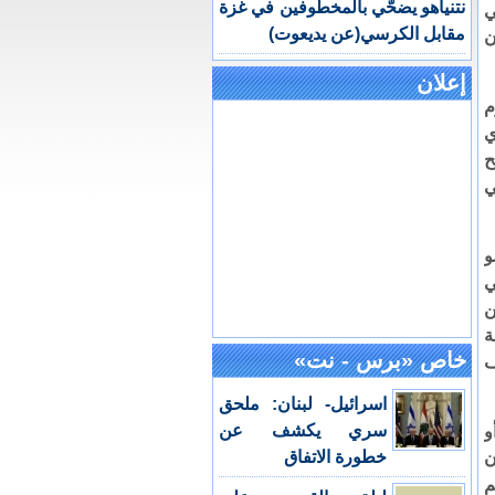
نتنياهو يضحّي بالمخطوفين في غزة
ي
مقابل الكرسي(عن يديعوت)
ن
إعلان
م
ي
ح
ي
و
ي
ن
ة
خاص «برس - نت»
ف
اسرائيل- لبنان: ملحق
سري يكشف عن
و
خطورة الاتفاق
ن
م