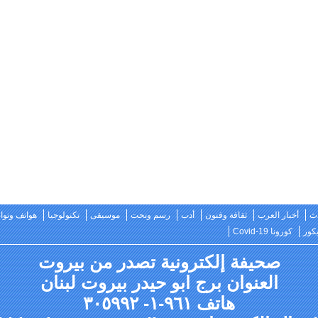
ث
أخبار العرب
ثقافة وفنون
أدب
رسم ونحت
موسيقى
تكنولوجيا
هواتف وتو
كور
كورونا Covid-19
صحيفة إلكترونية تصدر من بيروت
العنوان برج ابو حيدر بيروت لبنان
هاتف ٩٦١-١- ٣٠٥٩٩٢