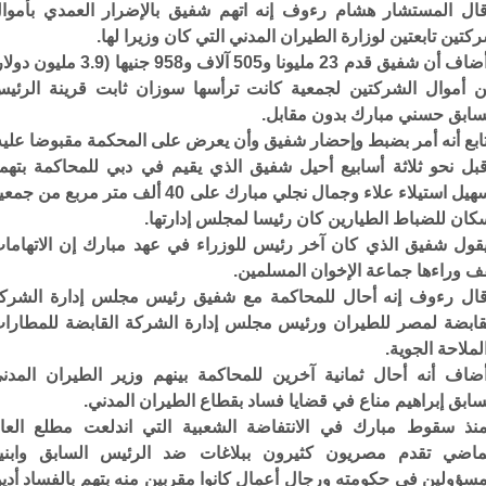
ال المستشار هشام رءوف إنه اتهم شفيق بالإضرار العمدي بأموا
كتين تابعتين لوزارة الطيران المدني التي كان وزيرا لها.
وأضاف أن شفيق قدم 23 مليونا و505 آلاف و958 جنيها (3.9 مليون
 أموال الشركتين لجمعية كانت ترأسها سوزان ثابت قرينة الرئي
سابق حسني مبارك بدون مقابل.
ابع أنه أمر بضبط وإحضار شفيق وأن يعرض على المحكمة مقبوضا عليه
بل نحو ثلاثة أسابيع أحيل شفيق الذي يقيم في دبي للمحاكمة بتهم
تسهيل استيلاء علاء وجمال نجلي مبارك على 40 ألف متر مربع من جم
كان للضباط الطيارين كان رئيسا لمجلس إدارتها.
قول شفيق الذي كان آخر رئيس للوزراء في عهد مبارك إن الاتهاما
ف وراءها جماعة الإخوان المسلمين.
ال رءوف إنه أحال للمحاكمة مع شفيق رئيس مجلس إدارة الشرك
قابضة لمصر للطيران ورئيس مجلس إدارة الشركة القابضة للمطارا
لملاحة الجوية.
ضاف أنه أحال ثمانية آخرين للمحاكمة بينهم وزير الطيران المدن
سابق إبراهيم مناع في قضايا فساد بقطاع الطيران المدني.
نذ سقوط مبارك في الانتفاضة الشعبية التي اندلعت مطلع العا
ماضي تقدم مصريون كثيرون ببلاغات ضد الرئيس السابق وابني
سؤولين في حكومته ورجال أعمال كانوا مقربين منه بتهم بالفساد أدي