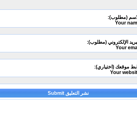
اسم (مطلوب):
Your na
ريد الإلكتروني (مطلوب):
Your ema
بط موقعك (اختياري):
Your websi
Alternativ