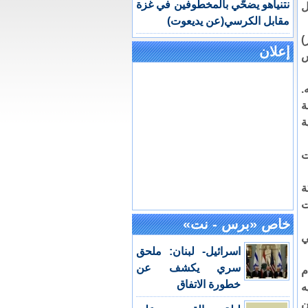
نتنياهو يضحّي بالمخطوفين في غزة
ل
مقابل الكرسي(عن يديعوت)
 دولار)
إعلان
س
.
ة
عية
ت
ة
ت
خاص «برس - نت»
ي
اسرائيل- لبنان: ملحق
سري يكشف عن
م
خطورة الاتفاق
ه
ن