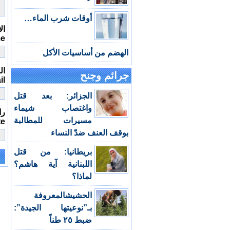
أوقات شرب الماء…
ال
me
الهضم من أساسيات الأكل
الب
جرائم وجنح
il
الجزائر: بعد قتل
واغتصاب شيماء
را
مسيرات للمطالبة
te
بوقف العنف ضدّ النساء
بريطانيا: من قتل
اللبنانية آية هاشم؟
e:
لماذا؟
الحشيشالمعروفة
بـ”نوعيتها الجيدة”:
ضبط ٢٥ طناً