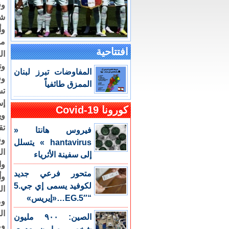
وق
شر
من
افتتاحية
ال
وت
المفاوضات تبرز لبنان
وق
الممزق طائفياً
إس
كورونا Covid-19
وي
تق
فيروس هانتا «
وق
hantavirus » يتسلل
ال
إلى سفينة الأثرياء
وا
متحور فرعي جديد
وأ
لكوفيد يسمى إي جي.5
ال
“EG.5″…«إيريس»
وم
ال
الصين: ٩٠٠ مليون
وم