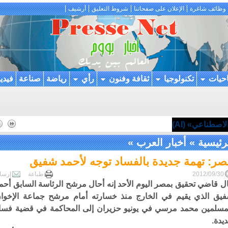
وظائف شاغرة
الإعلان على صفحاتنا
شروط التعليق
أرشيف
احيات
تكنولوجيا
ثقافة وفنون
رأي
رياضة
صناعة
فيدي
اصطناعي» (AI)
رئيسية
»
أخبار العرب
»
صر: تهمة جديدة بالفساد توجه لأحمد شفيق
2012/09/30
طباعة
إرسا
ل قاضي تحقيق بمصر اليوم الأحد إنه أحال مرشح الرئاسة السابق أحم
يق الذي يقيم في الخارج منذ خسارته أمام مرشح جماعة الإخوا
مسلمين محمد مرسي في يونيو حزيران إلى المحاكمة في قضية فسا
يدة.