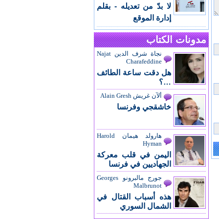
لا بدّ من تعديله - بقلم
إدارة الموقع
مدونات الكتاب
نجاة شرف الدين Najat
Charafeddine
هل دقت ساعة الطائف
…؟
ألآن غريش Alain Gresh
خاشقجي وفرنسا
هارولد هيمان Harold
Hyman
اليمن في قلب معركة
الجهاديين في فرنسا
جورج مالبرونو Georges
Malbrunot
هذه أسباب القتال في
الشمال السوري