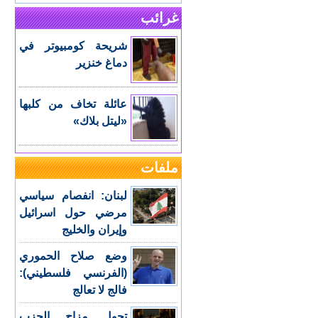
غرائب
شريحة كومبيوتر في
دماغ خنزير
عائلة تخاف من كلبها
«ليتل بلاك»
ملفات
لبنان: انفصام سياسي
مرضي حول اسرائيل
وإيران والخليج
وضع صلاح الحموري
(الفرنسي فلسطيني):
فالج لا تعالج
تحول مزاج الحزب