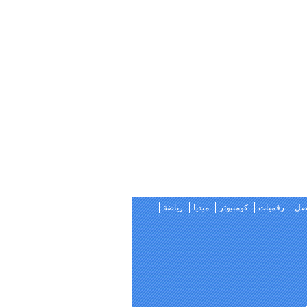
اصل
رقميات
كومبيوتر
ميديا
رياضة