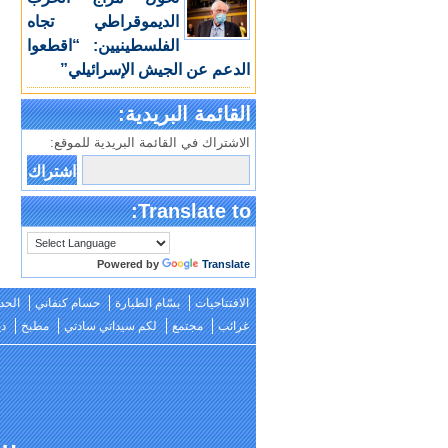
الديموقراطي تجاه
الفلسطينيين: “اقطعوا
الدعم عن الجيش الإسرائيلي”
القائمة البريدية:
الاشتراك في القائمة البريدية للموقع:
Translate to:
Powered by
Translate
الافتتاحيات
بسّام الطيارة
حسام كنفاني
الحد
غرائب
مجتمع
لكم سيداتي سادتي
مطبخ
دي