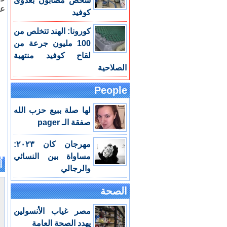
شخص مصابون بعدوى
عد
كوفيد
كورونا: الهند تتخلص من
100 مليون جرعة من
لقاح كوفيد منتهية
الصلاحية
People
لها صلة ببيع حزب الله
صفقة الـ pager
مهرجان كان ٢٠٢٣:
مساواة بين النسائي
اُ
والرجالي
الصحة
مصر غياب الأنسولين
يهدد الصحة العامة