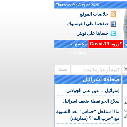
Thursday 6th August 2026
خلاصات الموقع
صفحتنا على الفيسبوك
حسابنا على تويتر
و
كورونا Covid-19
مجتمع
مدونات
صحافة اسرائيل
إسرائيل… عين على الجولاني
ل
سلاح الجو نقطة ضعف اسرائيل
د
ن
ماذا ستفعل “حماس” بعد التسوية
د
مع “حزب الله”؟ (معاريف)