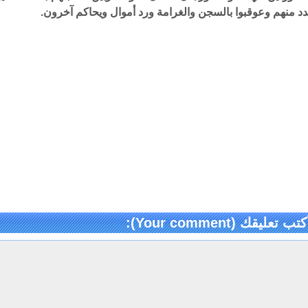
د منهم وعوقبوا بالسجن والغرامة ورد أموال ويحاكم آخرون.
كتب تعليقك (Your comment):