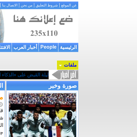
عن الموقع
شروط التعليق
من نحن
الاتصال بنا
People
الرئيسية
أخبار العرب
الافتت
ملفات
ليلة القبض على «الذكاء ال
صورة وخبر
ال
م
قا
شف
ال
جد