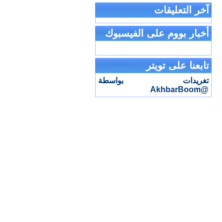
آخر التعليقات
أخبار بووم على الفيسبوك
تابعنا على تويتر
تغريدات بواسطة
@AkhbarBoom