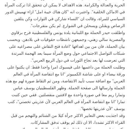
الحرية والعدالة والكرامة. هذه الاهداف لا يمكن ان تتحقق اذا تركت المرأة
في الاماكن الخلفية”. واعتبرت انه “كان هناك خيبة امل” ازاء تهميش الدور
السياسي للمراة، وقالت ان “النساء شاركن في الثوارات وكن يتلقين
الرصاص ويقتلن ويسحلن في الشوارع. لم يكن متفرجات”.
واطلقت حيدر الحملة مع اللبنانية يلدة يونس والفلسطينية فرح برقاوي
والمصرية سالي زهني، وجميعهن ناشطات حقوقيات في بلادهن. وبحسب
بيان الحملة، فان من بين اهدافها “اعادة فتح النقاش على مصراعيه على
شبكات التواصل الاجتماعي حول وضع المرأة سيما بعد الهجمة المرتدة
التي تعرضت لها بعد نجاح الثورات في دول الربيع العربي”.
وطلبت الحملة من داعميها على فيسبوك امرا واحدا فقط: ان يكتبوا على
ورقة بيضاء او على شاشة الكمبيوتر “انا مع انتفاضة المرأة في العالم
العربي” مع اضافة سبب تأييد الانتفاضة، ومن ثم التقاط صورة لهم مع هذه
الجملة وارسالها الى صفحة الحملة. وظهر الفلسطينيان يوسف عباس
وتمارا ريم معا في صورة واحدة مع لافتتين منفصلتين. ففي حين كتبت
تمارا “انا مع انتفاضة المرأة في العالم العربي لأن عذريتي تخصني”، كتب
يوسف “لأن عذريتها تخصها”.
وقد اجتذبت بعض التعابير الاكثر جرأة كيلا من الشتائم والتهجم من قبل
القراء الاكثر تشددا، الا ان ذلك لم يوقف تدفق المشاركات.