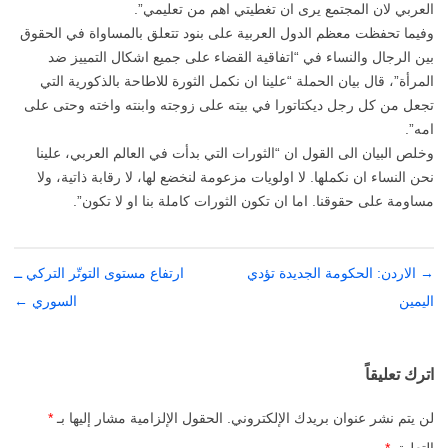
العربي لان المجتمع يرى ان تغطيتي اهم من تعليمي”.
وفيما تحفظت معظم الدول العربية على بنود تتعلق بالمساواة في الحقوق
بين الرجال والنساء في “اتفاقية القضاء على جميع اشكال التمييز ضد
المرأة”، قال بيان الحملة “علينا ان نكمل الثورة للاطاحة بالذكورية التي
تجعل من كل رجل ديكتاتورا في بيته على زوجته وابنته واخته وحتى على
امه”.
وخلص البيان الى القول ان “الثورات التي بدأت في العالم العربي، علينا
نحن النساء ان نكملها. لا اولويات مزعومة لنخضع لها، لا رقابة ذاتية، ولا
مساومة على حقوقنا. اما ان تكون الثورات كاملة بنا او لا تكون”.
→
تصفّح
الاردن: الحكومة الجديدة تؤدي
ارتفاع مستوى التوتّر التركي ــ
اليمين
المقالات
السوري
←
اترك تعليقاً
لن يتم نشر عنوان بريدك الإلكتروني.
الحقول الإلزامية مشار إليها بـ
*