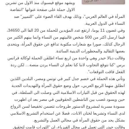
ويشهد موقع فيسبوك منذ الاول من تشرين
الاول حملة على صفحة عنوانها “انتفاضة
المرأة في العالم العربي”، وذلك بهدف القاء الضوء على “التمييز” ضد
النساء في الدول العربية.
وفي غضون 11 يوما، ارتفع عدد المؤيدين للحملة من 20 الفا الى 34650،
فيما ارسل اكثر من 500 شخص غالبيتهم من النساء وانما بينهم الكثير من
الرجال كذلك، صورا مع شعارات مكتوبة تدافع عن حقوق المرأة، ويتحدى
بعضها التقاليد والمحظورات الدينية السائدة.
وقالت ديالا حيدر وهي واحدة من اربع نساء اطلقن الحملة لوكالة فرانس
برس “كنا نتوقع التجاوب لاننا كنا نعلم ان النساء يردن منصة… لكن ردة
الفعل فاقت التوقعات”.
وتأتي هذه الحملة في خضم جدل كبير في تونس ومصر، البلدين اللذين
انطلق منهما الربيع العربي، حول وضع حقوق المرأة والتهديدات الجدية
لهذه الحقوق من قبل التيارات الاسلامية التي وصلت الى السلطة، في
حين ويسود غضب بين الناشطين الحقوقيين في مصر بعد ان اظهرت
مسودة مسربة لمشروع الدستور طروحات تتضمن تخفيضا لسن الزواج
لدى النساء وتشريعا لختان الاناث، فضلا عن استخدام التشريع الاسلامي
بشكل يحد من حقوق المرأة في مجالي العمل والتشريع.
وقالت حيدر التي تعمل في مجال الفيزياء، ان “الثورات قامت لتحقيق