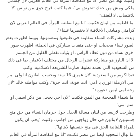
وكتبت نهاد من مصر “انا مع انتفاضة المرأة في العالم العربي لان جسمي
ملكي ومش من حقك تتحرش بي”، فيما كتبت فرح جوي من تونس “لا
للاغتصاب، لا للعنف”.
اما فاطمة من لبنان فكتبت “انا مع انتفاضة المرأة في العالم العربي لان
كرامتي ومبادئي الاخلاقية لا يختصرها غشاء”.
وبدت مشاركات النساء متفاوتة في طبيعتها ومضمونها، وبينما اظهرت بعض
الصور نساء محجبات او حتى منقبات يشاركن في الحملة، اظهرت صور
اخرى نساء من دون غطاء الراس، او بثياب تغطي القليل من الجسم.
الا ان البارز هو مشاركة عشرات الرجال من مختلف الاعمار، بما في ذلك
من السعودية التي تعتمد تطبيقا صارما للشريعة الاسلامية. وكتب
عبدالكريم من السعودية “لان عمري 16 سنة وبحسب القانون انا ولي امر
امي الارملة! ثوري يا امي! انت قوية، انت حرة”. وكتب مواطنه خالد “لان
وجه امي ليس +عورة+”.
اما شيماء المحجبة من اليمن فكتبت “لان اخي يخجل من ذكر اسمي او
اسم امي”.
وطرحت لاريسا من لبنان مسالة الجدل حول حرمان النساء من حق منح
جنسيتهن لابنائهن في حال زواجهن من اجانب، وكتبت “يجب ان يكون
للمراة اللبنانية الحق في منح جنسيتها لابنائها”.
اما نهال المحجبة ايضا من مصر فكتبت “انا مع انتفاضة المرأة في العالم