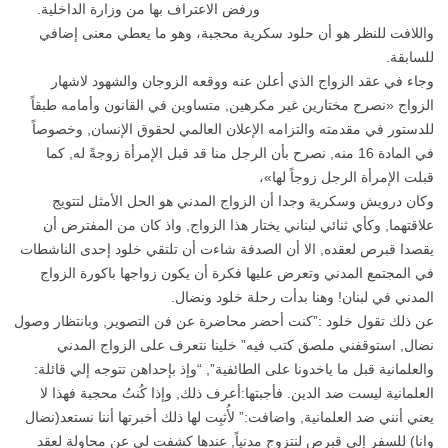
ورفض الاعتراف بها من وزارة الداخلية.
واللافت للنظر هو أن حلود سكرية محجبة، وهو ما يعطي معنى إضافي
للسابقة.
وجاء في عقد الزواج الذي أعلن عنه ووقعه الزوجان والشهود لاشهار
الزواج «نصرح مختارين غير مكرهين, متساوين في القانون وأمامه طبقاً
للدستور في مقدمته والتزامه الإعلان العالمي لحقوق الإنسان, وخصوصاً
في المادة 16 منه, نصرح بأن الرجل منا قد قبل الإمرأة زوجةً له, كما
قبلت الإمرأة الرجل زوجاً لها»،
وكان درويش وسكرية وجدا أن الزواج المدني هو الحل الأمثل لتتويج
علاقتهما, وكأي ثنائي لبناني يختار هذا الزواج, واذ كان من المفترض أن
يقصدا قبرص لعقده, الا أن الصدفة شاءت أن تلتقي خلود إحدى الناشطات
في المجتمع المدني وتعرض عليها فكرة أن يكون زواجها باكورة الزواج
المدني في لبنان! وهنا بدأت رحلة خلود ونضال.
عن ذلك تقول خلود :”كنت أحضر محاضرة عن فن التصوير, وبانتظار وصول
نضال, استوقفني ملصق كتب فيه” خلينا نتعرف على الزواج المدني
والعلمانية قبل ما ياخدونا على الطائفية”, “وإذ بإحداهن تتوجه إلي قائلة:
العلمانية ليست ضد الدين. فأجبتها:أعرف ذلك, وإذا كُنتُ محجبة فهذا لا
يعني أنني ضد العلمانية, واضافت:” لأُثبِت لها ذلك أخبرتها أننا نستعد(نضال
وانا) للسفر إلى قبرص لنتزوج مدنياً, عندها كشفت لي عن محاولة لعقد