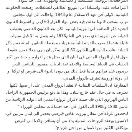
المرجعيات الروحية, المسيحية والاسلامية واليهودية على حد سواء,
اعتراضات عليه, واستنادا الى التوزيع الطائفي للسلطات, رضخت الحكومة
اللبنانية الاولى في عهد الاستقلال عام 1943, واحالت الى اول مجلس
نواب منتخب قانونا عدلت فيه بعض مواد القرار 60 ل.ر, و اشترط القانون
الجديد ذكر الطائفة في الهوية اللبنانية, لكن بعد القانون القاضي بشطب
الديانة عن الهوية الذي صدر في العام1976 ولم يعمل به الا قبل سنوات
قليلة عندما اصدرت الدولة اللبنانية هويات ممغنطة للبنانيين لم تتضمن ذكر
الديانة, عادت القوة الى القانون 60 الذي يمكن ان ينهي جدلا عمره عقودا
حول اقرار الزواج المدني في لبنان الذي يمثل عدم اقراره واحدة من اكبر
العقبات في الحياة السياسة والاجتماعية, اذ بات بمقدور اللبنانيين الذين
يريدون عقد قرانهم مدنيا فعل ذلك من دون اللجوء الى قبرص او تركيا او
اي دولة اوروبية تعترف بالزواج المدني.
المفارقة ان السلطات اللبنانية لا تعقد الزواج المدني على اراضيها, لكنها
تعترف به في حال عقد خارج لبنان, وهذا ما دفع برئيس الجمهورية الراحل
الياس الهراوي الذي قاد حملة لاقرار الزواج المدني اثناء توليه الرئاسة بين
عامي 1989 و1995 الى القول في احد اجتماعات مجلس الوزراء:”
لنخصص غرفة في مطار بيروت لقاض قبرصي يحضر الى لبنان مرتين في
الاسبوع ويعقد الزواجات المدنية بدلا من أن يسافر اولادنا الى قبرص
ويتكلفوا الكثير من الاموال من اجل الزواج”.