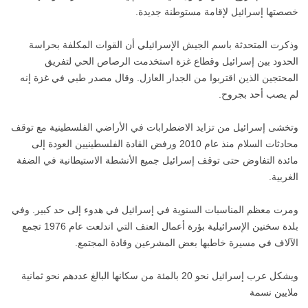
خصصتها إسرائيل لإقامة مستوطنة‭‭ ‬‬جديدة.
وذكرت المتحدثة باسم الجيش الإسرائيلي أن القوات المكلفة بحراسة
الحدود بين إسرائيل وقطاع غزة استخدمت الرصاص الحي لتفريق
المحتجين الذين اقتربوا من الجدار العازل. وقال مصدر طبي في غزة إنه
لم يصب أحد بجروح.
وتخشى إسرائيل من تزايد الاضطرابات في الأراضي الفلسطينية مع توقف
محادثات السلام منذ عام 2010 ورفض القادة الفلسطينيين العودة إلى
مائدة التفاوض حتى توقف إسرائيل جميع الأنشطة الاستيطانية في الضفة
الغربية.
ومرت معظم المناسبات السنوية في إسرائيل في هدوء إلى حد كبير. وفي
بلدة سخنين الإسرائيلية بؤرة أعمال العنف التي اندلعت عام 1976 تجمع
الآلاف في مسيرة خاطبها بعض المشرعين وقادة المجتمع.
ويشكل عرب إسرائيل نحو 20 بالمئة من سكانها البالغ عددهم نحو ثمانية
ملايين نسمة