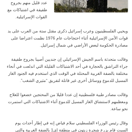
عدد قليل منهم بجروح
طفيفة في اشتباكات مع
القوات الإسرائيلية.
ويحيي الفلسطينيون وعرب إسرائيل ذكرى مقتل ستة من العرب على يد
قوات الأمن الإسرائيلية أثناء احتجاجات عام 1976 نظمت اعتراضا على
مصادرة الحكومة لبعض الأراضي في شمال إسرائيل.
وقالت متحدثة باسم الجيش الإسرائيلي إن جنديين أصيبا بجروح طفيفة
جراء التراشق بالحجارة في أحد الاشتباكات القليلة التي اندلعت في أنحاء
مختلفة بالضفة الغربية المحتلة في الوقت الذي استخدم فيه الجنود الغاز
المسيل للدموع ووسائل أخرى غير قاتلة لتفريق “مثيري الشغب”.
وقالت مصادر طبية فلسطينية إن عددا قليلا من المحتجين خضعوا للعلاج
ومعظمهم لاستنشاق الغاز المسيل للدموع أثناء الاشتباكات التي استمرت
نحو ساعة.
وقال رئيس الوزراء الفلسطيني سلام فياض إنه في إطار أحداث يوم
السبت قام بزرع شجرة زيتون في منطقة إي1 بالضفة الغربية والتي