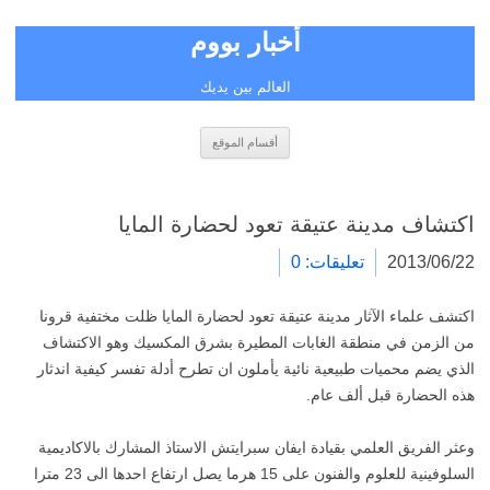
أخبار بووم
العالم بين يديك
انتقل
أقسام الموقع
إلى
المحتوى
اكتشاف مدينة عتيقة تعود لحضارة المايا
2013/06/22
تعليقات: 0
اكتشف علماء الآثار مدينة عتيقة تعود لحضارة المايا ظلت مختفية قرونا
من الزمن في منطقة الغابات المطيرة بشرق المكسيك وهو الاكتشاف
الذي يضم محميات طبيعية نائية يأملون ان تطرح أدلة تفسر كيفية اندثار
هذه الحضارة قبل ألف عام.
وعثر الفريق العلمي بقيادة ايفان سبرايتش الاستاذ المشارك بالاكاديمية
السلوفينية للعلوم والفنون على 15 هرما يصل ارتفاع احدها الى 23 مترا