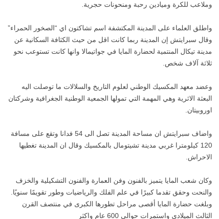
وملاعب للكرة وميادين رحبة ومنحونات حجرية.
واطلق العلماء على المدينة المكتشفة اسم تشاكتون اي “الصخور الحمراء”
وقال سبرايتش إن المدينة ربما كانت اقل من حيث الكثافة السكانية عن
مدينة تيكال المنتمية لحضارة المايا في جواتيمالا وانها كانت تستوعب نحو
ثلاثة آلاف شخص.
وعضد معهد المكسيك الوطني لعلوم التاريخ والسلالات ما توصلت اليه
البعثة الاثرية وهي المهمة التي تمولها الجمعية الوطنية الجغرافية وشركتان
اوروبيتان.
واضاف سبرايتش ان مساحة المدينة تصل الى 54 فدانا وتقع على مسافة
120 كيلومترا غربي مدينة تشيتومال بالمكسيك وقال ان المدينة تغطيها
الاحراش.
وكان شعب المايا يتميز بالفنون وفن العمارة والفنون التشكيلية والخزف
والنحت وحقق تقدما كبيرًا في علم الفلك والرياضيات وطور تقويمًا سنويًا.
وبلغت حضارة المايا أقصى مراحل تطورها الكبرى في منتصف القرن
الثالث الميلادي واستمرات حوالي 600 عام واكثر