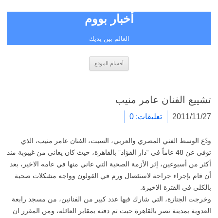
أخبار بووم
العالم بين يديك
انتقل
أقسام الموقع
إلى
المحتوى
تشييع الفنان عامر منيب
2011/11/27
تعليقات: 0
ودّع الوسط الفني المصري والعربي، السبت، الفنان عامر منيب، الذي
توفي عن 48 عاماً في “دار الفؤاد” بالقاهرة، حيث كان يعاني من غيبوبة منذ
أكثر من أسبوعين، إثر الأزمة الصحية التي عاني منها في عامه الاخير، بعد
أن قام بإجراء جراحة لاستئصال ورم في القولون وواجه مشكلات صحية
بالكلى في الفترة الاخيرة.
وخرجت الجنازة، التي شارك فيها عدد كبير من الفنانين، من مسجد رابعة
العدوية بمدينة نصر بالقاهرة حيث تم دفنه بمقابر العائلة، ومن المقرر ان