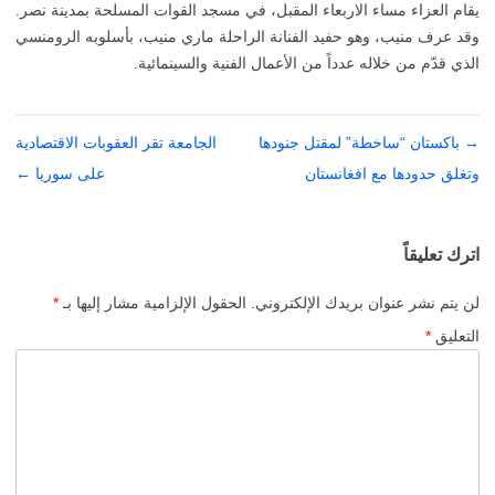
يقام العزاء مساء الاربعاء المقبل، في مسجد القوات المسلحة بمدينة نصر.
وقد عرف منيب، وهو حفيد الفنانة الراحلة ماري منيب، بأسلوبه الرومنسي
الذي قدّم من خلاله عدداً من الأعمال الفنية والسينمائية.
→
تصفّح
باكستان “ساخطة” لمقتل جنودها
الجامعة تقر العقوبات الاقتصادية
المقالات
وتغلق حدودها مع افغانستان
على سوريا
←
اترك تعليقاً
لن يتم نشر عنوان بريدك الإلكتروني.
الحقول الإلزامية مشار إليها بـ
*
التعليق
*