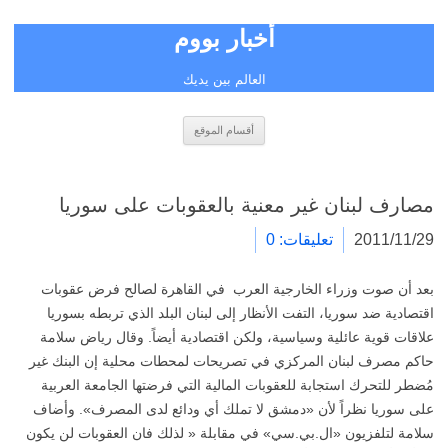
أخبار بووم
العالم بين يديك
انتقل
أقسام الموقع
إلى
المحتوى
مصارف لبنان غير معنية بالعقوبات على سوريا
2011/11/29
تعليقات: 0
بعد أن ‫صوت وزراء الخارجية العرب في القاهرة لصالح فرض عقوبات
اقتصادية ضد سوريا، التفت الأنظار إلى لبنان البلد الذي تربطه بسوريا
علاقات قوية عائلية وسياسية، ولكن اقتصادية أيضاً.‬ وقال رياض سلامة
حاكم مصرف لبنان المركزي في تصريحات لمحطات محلية إن البنك غير
مُضطر للتحرك استجابة للعقوبات المالية التي فرضتها الجامعة العربية
على سوريا نظراً لأن «دمشق لا تملك أي ودائع لدى المصرف». وأضاف
سلامة لتلفزيون «ال.بي.سي» في مقابلة « لذلك فان العقوبات لن يكون