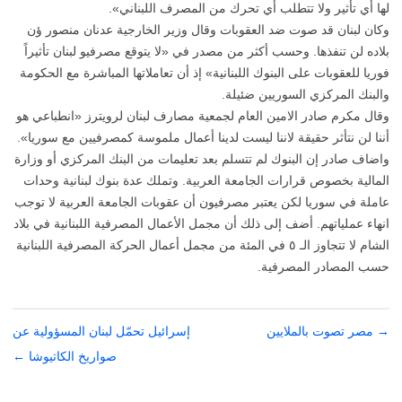
لها أي تأثير ولا تتطلب أي تحرك من المصرف اللبناني».‬
‫وكان لبنان قد صوت ضد العقوبات وقال وزير الخارجية عدنان منصور ؤن
بلاده لن تنفذها. وحسب أكثر من مصدر في «لا يتوقع مصرفيو لبنان تأثيراً
فوريا للعقوبات على البنوك اللبنانية» إذ أن تعاملاتها المباشرة مع الحكومة
والبنك المركزي السوريين ضئيلة.‬
‫وقال مكرم صادر الامين العام لجمعية مصارف لبنان لرويترز «انطباعي هو
أننا لن نتأثر حقيقة لاننا ليست لدينا أعمال ملموسة كمصرفيين مع سوريا».‬
‫واضاف صادر إن البنوك لم تتسلم بعد تعليمات من البنك المركزي أو وزارة
المالية بخصوص قرارات الجامعة العربية. وتملك عدة بنوك لبنانية وحدات
عاملة في سوريا لكن يعتبر مصرفيون أن عقوبات الجامعة العربية لا توجب
انهاء عملياتهم. أضف إلى ذلك أن مجمل الأعمال المصرفية اللبنانية في بلاد
الشام لا تتجاوز الـ ٥ في المئة من مجمل أعمال الحركة المصرفية اللبنانية
حسب المصادر المصرفية.‬
→
تصفّح
مصر تصوت بالملايين
إسرائيل تحمّل لبنان المسؤولية عن
المقالات
صواريخ الكاتيوشا
←