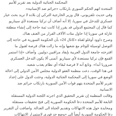
المحكمة الجنائية الدولية بعد تقرير للأمم
المتحدة اتهم الحكم السوري بارتكاب «جرائم ضد الإنسانية».
وفي حديث تلفزيوني، قال وزير الخارجية التركي إن بلاده لا تريد بحث خيار
عسكري للتدخل في سوريا، إلا أنه أضاف أن تركيا مستعدة لأي سيناريو.
كما قال إن المجتمع الدولي قد يقرر إذا كانت ثمة حاجة إلى إنشاء منطقة
عازلة في سوريا إذا حاول مئات الآلاف الفرار من العنف هناك.
وصرح داوود أوغلو لقناة «كانال 24» بأن الحكومة السورية في حاجة إلى
التوصل لوسيلة للوئام مع شعبها وإنه ما زالت هناك فرصة لقبول ما
اقترحته جامعة الدول العربية بإيفاد مراقبين دوليين. وأضاف «إذا استمر
القمع فإن تركيا مستعدة لأي سيناريو. أتمنى ألا يكون التدخل العسكري
ضروريا أبدا». وتابع أنه لا فرصة لبقاء أي نظام يعذب شعبه.
في هذا الوقت، دعت منظمة العفو الدولية مجلس الأمن الدولي إلى احالة
الوضع في سوريا إلى المحكمة الجنائية الدولية، وحثت الدول على إعداد
تقرير للأمم المتحدة يتهم قوات الأمن السورية بارتكاب جرائم ضد
الانسانية.
وقالت المنظمة إن تقرير التحقيق الذي اجرته اللجنة الدولية المستقلة
التابعة للأمم المتحدة دعا الحكومة السورية إلى فتح تحقيقات مستقلة
ومحايدة حول هذه الانتهاكات وتقديم الجناة الى العدالة. واضافت أن التقرير
دعا الحكومة السورية أيضاً إلى «وضع حد فوري لاستمرار الانتهاكات