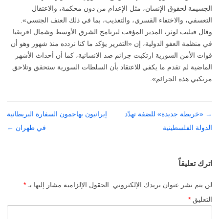
الجسيمة لحقوق الإنسان، مثل الإعدام من دون محكمة، والاعتقال
التعسفي، والاختفاء القسري، والتعذيب، بما في ذلك العنف الجنسي».
وقال فيليب لوثر، المدير المؤقت لبرنامج الشرق الأوسط وشمال افريقيا
في منظمة العفو الدولية، إن «التقرير يؤكد ما كنا نردده منذ شهور وهو أن
قوات الأمن السورية ارتكبت جرائم ضد الانسانية، كما أن أحداث الأشهر
الماضية لم تقدم ما يكفي للاعتقاد بأن السلطات السورية ستحقق وتلاحق
مرتكبي هذه الجرائم».
→
تصفّح
«خريطة جديدة» للضفة تهدّد
إيرانيون يهاجمون السفارة البريطانية
المقالات
الدولة الفلسطينية
في طهران
←
اترك تعليقاً
لن يتم نشر عنوان بريدك الإلكتروني.
الحقول الإلزامية مشار إليها بـ
*
التعليق
*