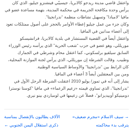
واعتقل قاضي مدينة ريدجو كالابريا، جيسيبّي فينشنزو جيليو، الذي كان
يرأس وحدة مكافحة الجريمة في محكمة المدينة، بتهمة مساعدة عضو في
مافيا “لامبادا” وتسهيل نشاطات منظمة “ندرانجيتا”.
وكان جزء من عمل جيليو إعطاء الأوامر بالحجز على أصول ممتلكات تعود
إلى أعضاء مدانين في المافيا.
واعتقل أيضاً في القضية المستشار في بلدية كالابريا، فرانشيسكو
موريللي، وهو عضو في حزب “شعب الحرية” الذي يرأسه رئيس الوزراء
السابق سيلفيو برلسكوني، كما اعتقل محام وشرطي في الجمارك
وطبيب. وقالت الشرطة إن موريللي، الذي يرأس لجنة الموازنة المحلية،
كان الرابط بين “ندرانجيتا” والأوساط السياسية الوطنية.
ومن بين المعتقلين أيضاً 3 أعضاء في المافيا.
يشار إلى أنه في تموز/ يوليو 2010 اعتقلت الشرطة الرجل الأول في
“ندرانجيتا”، الذي تساوي قيمته «زعيم الزعماء» في مافيا “كوستا نوسترا
دومينيكو أوبيديزانو”، فضلاً عن زعيمها في لومباردي بينو نيري.
→
تصفّح
سيف الاسلام «مجرم ضعيف»
الآلاف يطالبون بالإنفصال بمناسبة
المقالات
يترقب بدء محاكمته
ذكرى استقلال اليمن الجنوبي
←