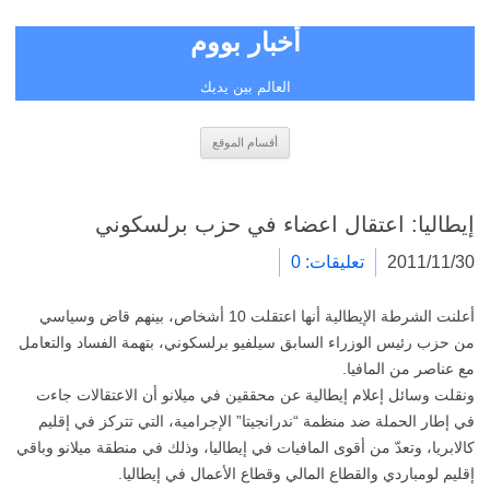
أخبار بووم
العالم بين يديك
انتقل
أقسام الموقع
إلى
المحتوى
إيطاليا: اعتقال اعضاء في حزب برلسكوني
2011/11/30
تعليقات: 0
أعلنت الشرطة الإيطالية أنها اعتقلت 10 أشخاص، بينهم قاض وسياسي
من حزب رئيس الوزراء السابق سيلفيو برلسكوني، بتهمة الفساد والتعامل
مع عناصر من المافيا.
ونقلت وسائل إعلام إيطالية عن محققين في ميلانو أن الاعتقالات جاءت
في إطار الحملة ضد منظمة “ندرانجيتا” الإجرامية، التي تتركز في إقليم
كالابريا، وتعدّ من أقوى المافيات في إيطاليا، وذلك في منطقة ميلانو وباقي
إقليم لومباردي والقطاع المالي وقطاع الأعمال في إيطاليا.