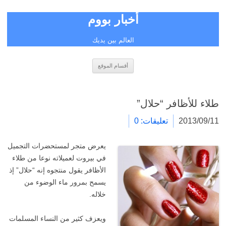
أخبار بووم
العالم بين يديك
انتقل
أقسام الموقع
إلى
المحتوى
طلاء للأظافر “حلال”
2013/09/11
تعليقات: 0
يعرض متجر لمستحضرات التجميل
في بيروت لعميلاته نوعا من طلاء
الأظافر يقول منتجوه إنه “حلال” إذ
يسمح بمرور ماء الوضوء من
خلاله.
ويعزف كثير من النساء المسلمات