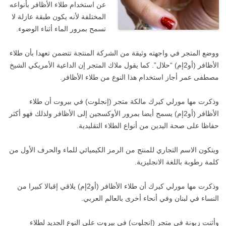
عن استخدام طلاء الأظافر بأنواعه
المختلفة لأنه يكون طبقة عازلة لا
تسمح بمرور الماء أثناء الوضوء.
ووضع المتجر في واجهته وثيقة من الشركة المنتجة تتضمن تعهدا بأن طلاء
الأظافر (أو2إم) “حلال”. كما يقول ملاك المتجر إن الداعية الأمريكي الشيخ
مصطفى عمر أجاز استخدام هذا النوع من طلاء الأظافر.
وذكرت مها مورلي كيرك مالكة متجر (إنجلوت) في بيروت أن طلاء
الأظافر (أو2إم) يسمح أيضا بمرور الأوكسجين إلى الأظافر ولذلك فهو أكثر
حفاظا على صحة اليدين من أنواع الطلاء التقليدية.
ويتكون الاسم التجاري للمنتج من الرمز الكيميائي للماء والحرف الأول من
كلمة رطوبة باللغة الانجليزية.
وذكرت مها مورلي كيرك أن طلاء الأظافر (أو2إم) يلاقي إقبالا كبيرا من
النساء في لبنان وفي أنحاء أخرى بالعالم العربي.
وأثنت زبونة في متجر (إنجلوت) في بيروت على النوع الجديد لطلاء