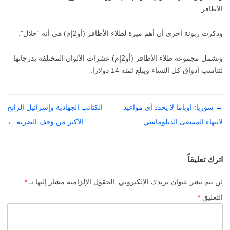
الأظافر.
وذكرت زبونة أخرى أن أهم ميزة لطلاء الأظافر (أو2إم) هي أنه “حلال”.
وتشمل مجموعة طلاء الأظافر (أو2إم) عشرات الألوان المختلفة بدرجاتها
لتناسب أذواق كل النساء ويبلغ ثمنه 14 دولارا.
→
تصفّح
سوريا: اوباما لا يحدد أي مواعيد
الكتائب الجهادية وإسرائيل الرابح
المقالات
لانتهاء المسعى الدبلوماسي
الأكبر من وقف الضربة
←
اترك تعليقاً
لن يتم نشر عنوان بريدك الإلكتروني.
الحقول الإلزامية مشار إليها بـ
*
التعليق
*