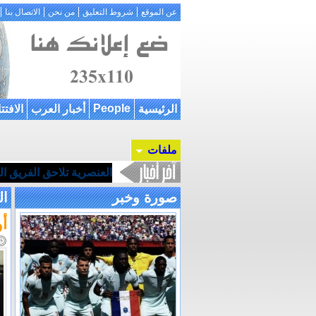
عن الموقع
شروط التعليق
من نحن
الاتصال بنا
People
الرئيسية
أخبار العرب
الافتت
ملفات
العنصرية تلاحق الفريق ا
صورة وخبر
ال
أو