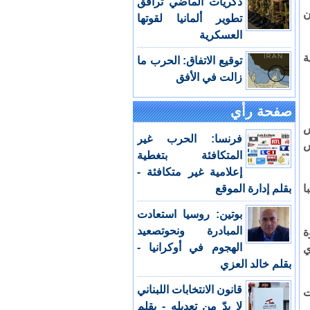
ذكريات الماضي ترافق
ن
تطوير ألمانيا لقوتها
العسكرية
ة
توقيع الاتفاق: الحرب ما
زالت في الأفق
صفحة رأي
س
فرنسا: الحرب غير
س
المتكافئة بتغطية
إعلامية غير متكافئة -
ا
بقلم إدارة الموقع
بوتين: روسيا استعادت
المبادرة ونحوتصعيد
ة
الهجوم في أوكرانيا -
ي
بقلم خالد العزي
قانون الانتخابات اللبناني
ت
لا بدّ من تعديله - بقلم