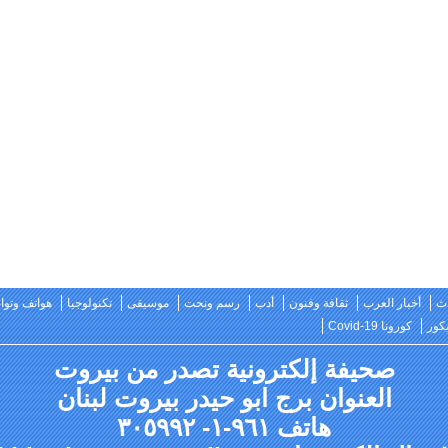
ث
أخبار العرب
ثقافة وفنون
أدب
رسم ونحت
موسيقى
تكنولوجيا
هواتف وتو
كور
كورونا Covid-19
صحيفة إلكترونية تصدر من بيروت
العنوان برج ابو حيدر بيروت لبنان
هاتف ٩٦١-١- ٣٠٥٩٩٢