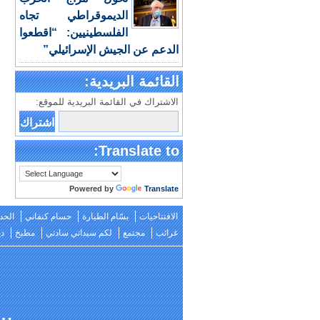
الديموقراطي تجاه
الفلسطينيين: “اقطعوا
الدعم عن الجيش الإسرائيلي”
القائمة البريدية:
الاشتراك في القائمة البريدية للموقع:
Translate to:
Powered by
Translate
الافتتاحيات
بسّام الطيارة
حسام كنفاني
الحد
غرائب
مجتمع
لكم سيداتي سادتي
مطبخ
دي