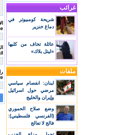
غرائب
شريحة كومبيوتر في
ال
دماغ خنزير
me
عائلة تخاف من كلبها
الب
«ليتل بلاك»
il
ملفات
را
te
لبنان: انفصام سياسي
مرضي حول اسرائيل
وإيران والخليج
e:
وضع صلاح الحموري
(الفرنسي فلسطيني):
فالج لا تعالج
تحول مزاج الحزب