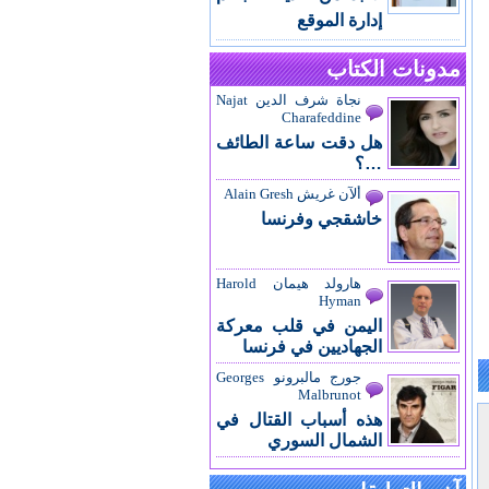
إدارة الموقع
مدونات الكتاب
نجاة شرف الدين Najat
Charafeddine
هل دقت ساعة الطائف
…؟
ألآن غريش Alain Gresh
خاشقجي وفرنسا
هارولد هيمان Harold
Hyman
اليمن في قلب معركة
الجهاديين في فرنسا
جورج مالبرونو Georges
Malbrunot
هذه أسباب القتال في
الشمال السوري