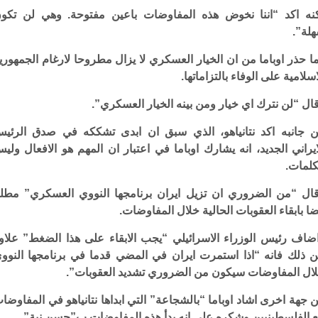
نه اكد “اننا نخوض هذه المفاوضات باعين مفتوحة. وهي لن تكو
لة”.
ا حذر اوباما من ان الخيار العسكري لا يزال مطروحا لارغام الجمهوري
اسلامية على الوفاء بالتزاماتها.
ال “لن نترك اي خيار ومن بينه الخيار العسكري”.
 جانبه اكد نتانياهو، الذي سبق ان ابدى تشككه في صدق الرئي
ايراني الجديد، انه يشارك اوباما في اعتبار ان المهم هو الافعال ولي
كلمات.
ال “من الضروري ان تزيل ايران برنامجها النووي العسكري” مطلب
ضا بابقاء العقوبات الحالية خلال المفاوضات.
ضاف رئيس الوزراء الاسرائيلي “يجب الابقاء على هذا الضغط” علاو
 ذلك فانه “اذا استمرت ايران في المضي قدما في برنامجها النوو
ال المفاوضات سيكون من الضروري تشديد العقوبات”.
 جهة اخرى اشاد اوباما “بالشجاعة” التي ابداها نتانياهو في المفاوضا
 الفلسطينيين وشكره على انه بدأ هذه المفاوضات ب”حسن نية”.