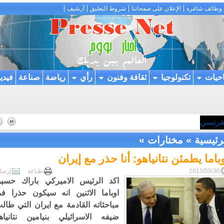
وظائف شاغرة
الإعلان على صفحاتنا
شروط التعليق
أرشيف
احيات
تكنولوجيا
ثقافة وفنون
رأي
رياضة
صناعة
فيدي
لفرنسي
رئيسية
»
مختارات
»
باما يطمئن نتانياهو: أنا حذر مع إيران
2013/09/30
طباعة
إرسا
اكد الرئيس الاميركي باراك حسي
اوباما الاثنين انه سيكون حذرا ف
مباحثاته القادمة مع ايران التي طال
ضيفه الاسرائيلي بنيامين نتانياه