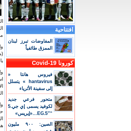
ال
ال
افتتاحية
من
المفاوضات تبرز لبنان
وا
الممزق طائفياً
(م
با
كورونا Covid-19
وا
فيروس هانتا «
اس
hantavirus » يتسلل
ال
إلى سفينة الأثرياء
ال
متحور فرعي جديد
وا
لكوفيد يسمى إي جي.5
حق
“EG.5″…«إيريس»
ال
الصين: ٩٠٠ مليون
هذ