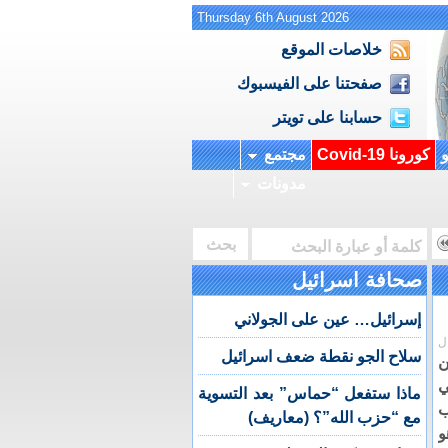
Thursday 6th August 2026
خلاصات الموقع
صفحتنا على الفيسبوك
حسابنا على تويتر
و
كورونا Covid-19
مجتمع
مدونات
صحافة اسرائيل
إسرائيل… عين على الجولاني
ل
سلاح الجو نقطة ضعف اسرائيل
ن
ي
ماذا ستفعل “حماس” بعد التسوية
ب
مع “حزب الله”؟ (معاريف)
و