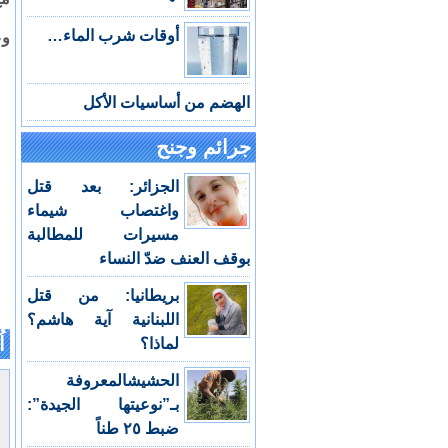
أوقات شرب الماء…
وع
الهضم من أساسيات الأكل
جرائم وجنح
الجزائر: بعد قتل
واغتصاب شيماء
مسيرات للمطالبة
بوقف العنف ضدّ النساء
بريطانيا: من قتل
اللبنانية آية هاشم؟
اُ
لماذا؟
الحشيشالمعروفة
بـ”نوعيتها الجيدة”:
ضبط ٢٥ طناً