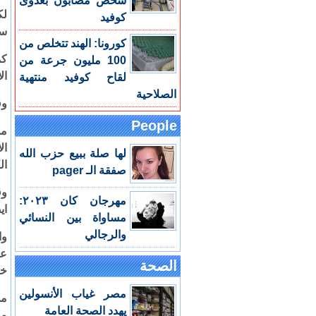
شخص مصابون بعدوى
لك
كوفيد
سه
كورونا: الهند تتخلص من
كم
100 مليون جرعة من
ال
لقاح كوفيد منتهية
الصلاحية
وق
People
من
ال
لها صلة ببيع حزب الله
ال
صفقة الـ pager
وق
مهرجان كان ٢٠٢٣:
اي
مساواة بين النسائي
والرجالي
وا
عن
الصحة
خل
مصر غياب الأنسولين
من
يهدد الصحة العامة
مع