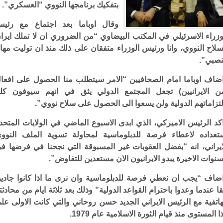
بتفكيك برنامجها النووي “العسكري”.
وقال اوباما بعد اجتماع مع رئي
وزراء الاسرئيلي في المكتب البيضاوي “من الضروري ان لا تملك ايرا
سلاح النووي، وانا ورئيس الوزراء متفقان على ذلك منذ ان توليت مها
صبي”.
ضاف اوباما امام الصحافيين “الامر سيتطلب منا الحصول على افعا
ن الايرانيين) تجعل المجتمع الدولي يثق في انهم سيوفون كلي
لتزاماتهم الدولية ولن يسعوا الى الحصول على سلاح نووي”.
كد الرئيس الاميركي، الذي ابدى الاسبوع الماضي في الولايات المتحد
تعداده لاعطاء فرصة للدبلوماسية لمحاولة تسوية الملف النوو
ايراني، انه “بفضل العقوبات غير المسبوقة التي نجحنا في فرضها ف
سنوات الاخيرة يبدو الايرانيون الان مستعدين للتفاوض”.
ضاف “يجب ان نعطي فرصة للدبلوماسية وان نرى ما اذا كانوا جادي
ا عندما وعدوا باحترام القواعد الدولية” وذلك بعد ثلاثة ايام من محادثت
هاتفية مع الرئيس الايراني الجديد حسن روحاني والتي كانت الاولى عل
ا المستوى منذ قيام الثورة الاسلامية عام 1979.