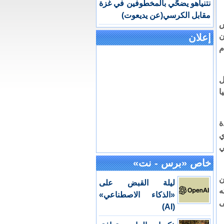
نتنياهو يضحّي بالمخطوفين في غزة
مقابل الكرسي(عن يديعوت)
س
ن
إعلان
م
ل
ا
ة
ي
ي
خاص «برس - نت»
ن
ليلة القبض على
ه
«الذكاء الاصطناعي»
ى
(AI)