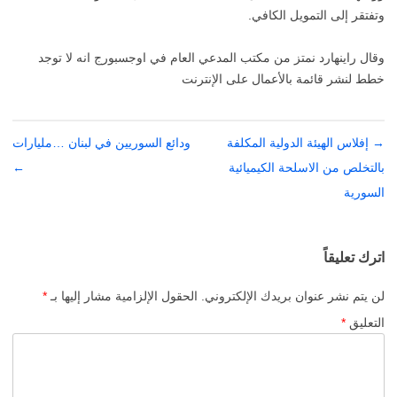
وتفتقر إلى التمويل الكافي.
وقال راينهارد نمتز من مكتب المدعي العام في اوجسبورج انه لا توجد
خطط لنشر قائمة بالأعمال على الإنترنت
→
تصفّح
إفلاس الهيئة الدولية المكلفة
ودائع السوريين في لبنان …مليارات
المقالات
بالتخلص من الاسلحة الكيميائية
←
السورية
اترك تعليقاً
لن يتم نشر عنوان بريدك الإلكتروني.
الحقول الإلزامية مشار إليها بـ
*
التعليق
*