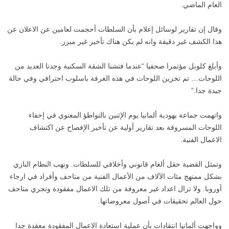
العام الماضي.
وقال إن تقارير لوسائل إعلام بأن السلطات أحجمت لعامين عن الاعلان عن
هذا الكشف غير دقيقة وانه لم يكن هناك تأخير غير مبرر.
وأبلغ كلوبل مؤتمرا صحفيا “عندما فتشنا الشقة السكنية وجدنا العديد من
اللوحات… تم تخزين اللوحات في هذه الغرفة باسلوب احترافي وفي حالة
جيدة جدا.”
واتهمت جماعة يهودية ألمانيا يوم الإثنين بالتواطؤ المعنوي في إخفاء
اللوحات المسروقة بعد تقارير أولية عن تأخير الإفصاح عن اكتشاف
الاعمال الفنية.
وتمثل القضية حقل ألغام قانوني وأخلاقي للسلطات. ونهب النظام النازي
بشكل ممنهج مئات الآلاف من الأعمال الفنية من متاحف وأفراد في ارجاء
أوروبا. ولا تزال اعداد غير معروفة من تلك الاعمال مفقودة وتجري متاحف
حول العالم تحقيقات في أصول معروضاتها.
وواجهت ألمانيا انتقادات بأن عملية استعادة الاعمال المفقودة معقدة جدا