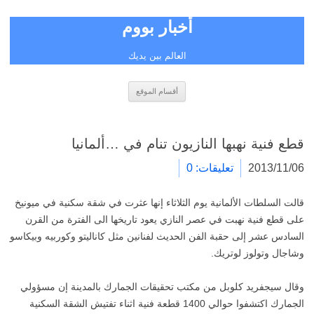
أخبار بووم
العالم بين يديك
انتقل
أقسام الموقع
إلى
المحتوى
قطع فنية نهبها النازيون تنام في …ألمانيا
2013/11/06
تعليقات: 0
قالت السلطات الألمانية يوم الثلاثاء إنها عثرت في شقة سكنية في ميونيخ
على قطع فنية نهبت في عصر النازي يعود تاريخها الى الفترة من القرن
السادس عشر إلى حقبة الفن الحديث لفنانين مثل كاناليتو وكوربيه وبيكاسو
وشاجال وتولوز لوتريك.
وقال سيجفريد كلوبل من مكتب تحقيقات الجمارك بالمدينة إن مسؤولي
الجمارك اكتشفوا حوالي 1400 قطعة فنية اثناء تفتيش الشقة السكنية