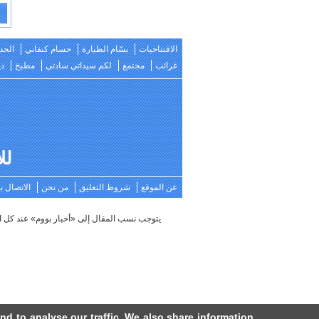
e:
الافتتاحيات
بسّام الطيارة
حسام كنفاني
الحد
غرائب
مجتمع
لكم سيداتي سادتي
مطبخ
دي
للات
عن الموقع
شروط التعليق
من نحن
الاتصال بن
يتوجب نسب المقال إلى «أخبار بووم» عند كل استعمال أو تحويل - يحظر استخدام العمل ‪‬
d to analyse our traffic. We also share information