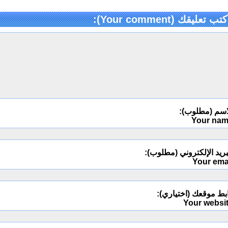
كتب تعليقك (Your comment):
اسم (مطلوب):
Your na
ريد الإلكتروني (مطلوب):
Your ema
بط موقعك (اختياري):
Your websi