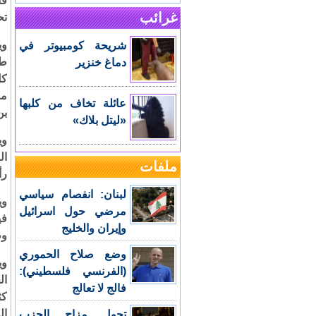
قا
غرائب
تح
وي
شريحة كومبيوتر في
طا
دماغ خنزير
كل
عائلة تخاف من كلبها
بن
«ليتل بلاك»
وي
ال
ملفات
رأ
لبنان: انفصام سياسي
وي
مرضي حول اسرائيل
في
وإيران والخليج
وط
وضع صلاح الحموري
(الفرنسي فلسطيني):
فالج لا تعالج
كث
تحول مزاج الحزب