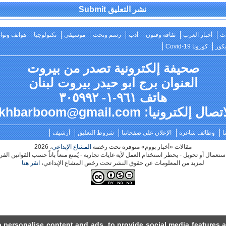
Alternativ
ث
أخبار العرب
ثقافة وفنون
أدب
رسم ونحت
موسيقى
تكنولوجيا
هواتف وتو
كور
كورونا Covid-19
صحيفة إلكترونية تصدر من بيروت
العنوان برج ابو حيدر بيروت لبنان
هاتف ٩٦١-١- ٣٠٥٩٩٢
صال إلكترونيا: akhbarboom@gmail.com
ا
وظائف شاغرة
الإعلان على صفحاتنا
شروط التعليق
أرشيف
مقالات «أخبار بووم» متوفرة تحت رخصة
المشاع الإبداعي
، 2026
لأية غايات تجارية - يُمنع منعاً باتاً حسب القوانين الفرنسية القيام بأي تعديل، تحوير أو تغيير في النص
لمزيد من المعلومات عن حقوق النشر تحت رخص المشاع الإبداعي،
انقر هنا
 personalise content and ads, to provide social media features an