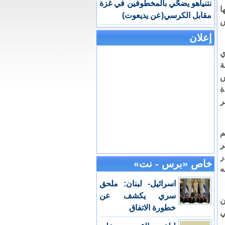
نتنياهو يضحّي بالمخطوفين في غزة
إنها
مقابل الكرسي(عن يديعوت)
ش
إعلان
ي
ة
س
ة
ر
م
ر
ر
خاص «برس - نت»
ه
اسرائيل- لبنان: ملحق
سري يكشف عن
ن
خطورة الاتفاق
ي