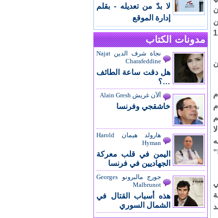
لا بدّ من تعديله - بقلم
ن
إدارة الموقع
ن
م 656 هجرية (1258
مدونات الكتاب
نجاة شرف الدين Najat
Charafeddine
ن
هل دقت ساعة الطائف
…؟
م
ألآن غريش Alain Gresh
م
خاشقجي وفرنسا
م
ا
هارولد هيمان Harold
ه
Hyman
”
اليمن في قلب معركة
الجهاديين في فرنسا
جورج مالبرونو Georges
ي
Malbrunot
ة
هذه أسباب القتال في
الشمال السوري
د