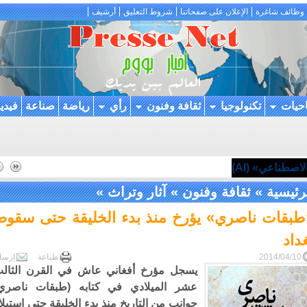
وظائف شاغرة
الإعلان على صفحاتنا
شروط التعليق
أرشيف
احيات
تكنولوجيا
ثقافة وفنون
رأي
رياضة
صناعة
فيدي
اصطناعي» (AI)
رئيسية
»
ثقافة وفنون
»
آثار وتراث
»
طبقات ناصري» يؤرخ منذ بدء الخليقة حتى سقوط
داد
2014/04/10
طباعة
إرسا
يسجل مؤرخ أفغاني عاش في القرن الثال
عشر الميلادي في كتابه (طبقات ناصري
جوانب من التاريخ منذ بدء الخليقة حتى استيلا