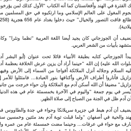
ك الفترة في الهند وأفغانستان كما أنه الكتاب “الأول كذلك لمن يؤرخو
جوم المغول على العالم الإسلامي وما ارتكبوه في حق المسلمين م
فظائع فاقت التصور والخيال” حيث دخلوا بغداد عا
لادية).
ضيف أن الجوزجاني كان يجيد أيضا اللغة العربية “نظما ونثرا” وكا
تشهد بأبيات من الشعر العربي.
بدأ الجوزجاني كتابه بطبقة الأنبياء قائلا تحت عنوان (أبو البشر آد
وات الله عليه) إن الله “حينما أراد أن يزين عرش الخلافة بعظمة آد
يه السلام وجلاله أنزل الملائكة أفواجا من السماء إلى الأرض وفيه
ازيل فأناروا أطراف الأرض وأكنافها بنور العبادة… فامتثلوا للأمر إل
ازيل” مضيفا أن الله أسكن آدم مع الملائكة وأن حواء خرجت من جانب
أيسر في يوم جمعة “واليوم في الآخرة بخمسمئة عام في هذه الدنيا
ن آدم ظل في الجنة من الصباح إلى صلاة الظهر.
ضيف أن آدم هبط في جزيرة سريلانكا وحواء في جدة والطاووس ف
هند والحية في أصفهان “ولما قبلت توبة آدم بعد مئتين وخمسين سن
ارف مع حواء في عرفات… وحينما مضت خمسمئة عام من عمره ول