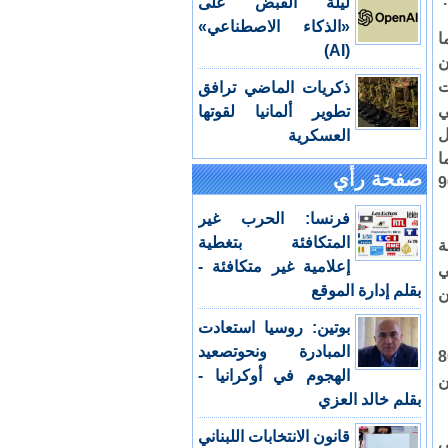
ليلة القبض على
«الذكاء الاصطناعي»
ما
(AI)
ن
ت
ذكريات الماضي ترافق
ي
تطوير ألمانيا لقوتها
ل
العسكرية
ا
صفحة رأي
ان مترجمة الكتاب في مقدمة بلغت 90
فرنسا: الحرب غير
المتكافئة بتغطية
ة
إعلامية غير متكافئة -
ي
بقلم إدارة الموقع
 وتنال من
بوتين: روسيا استعادت
المبادرة ونحوتصعيد
 في القاهرة يقع في 805
الهجوم في أوكرانيا -
دية) عن
بقلم خالد العزي
قانون الانتخابات اللبناني
ي