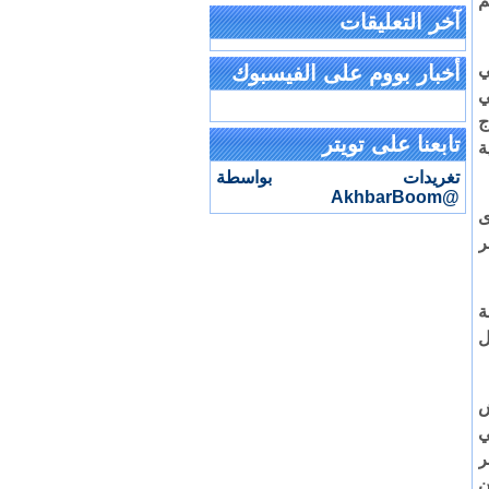
م
آخر التعليقات
ي
أخبار بووم على الفيسبوك
ي
ج
تابعنا على تويتر
وية
تغريدات بواسطة
@AkhbarBoom
ى
ر
ة
ل
جيوش
 في
ر
ن