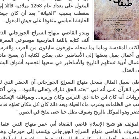
المغول على بغداد عام 1258 ميلادية قائلا 
سقطت بسبب “الخيانة” بعد أن كان جي
الخليفة العباسي متفوقا على جيش المغول.
ويبدو القاضي منهاج السراج الجوزجاني الذ
ألف كتابه باللغة الفارسية موسوعي المعرف
لكتب المقدسة وملما بما سجله مؤرخون سابقون من العرب والفر
 أعمال يميل بعضها إلى الأساطير حتى يمكن لكتابه أن يصبح ماد
عمال أدبية تستلهم التاريخ والأساطير في سعيها لتجسيد أشواق البش
ى العدل.
لى سبيل المثال يسجل منهاج السراج الجوزجاني أن الخضر الذي ل
ص القرآن على أنه نبي “بعثه الحق تبارك وتعالى بالنبوة… وفي أكث
روايات أنه كان ابن خالة ذي القرنين وكان وزيره… وبموافقة الإسكند
ب في الظلمات وشرب ماء الحياة وبعد ذلك كان كل مكان تطؤه قدم
ضر وهو الموكل بالريح وسوف يظل حيا حتى ينفخ في الصور.”
لمؤلف هو شيخ الإسلام قاضي القضاة أبي عمر منهاج الدين عثما
معروف بالقاضي منهاج السراج الجوزجاني وينسب إلى جوزجان وه
افظة في أفغانستان. وكانت تلك المنطقة جزءا من بلاد خراسان آنذاك.