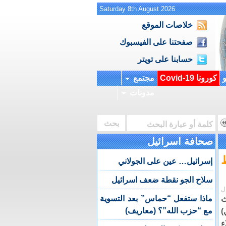
Saturday 8th August 2026
خلاصات الموقع
صفحتنا على الفيسبوك
حسابنا على تويتر
و
كورونا Covid-19
مجتمع
مدونات
صحافة اسرائيل
إسرائيل… عين على الجولاني
سلاح الجو نقطة ضعف اسرائيل
ل
ماذا ستفعل “حماس” بعد التسوية
ث
مع “حزب الله”؟ (معاريف)
)
ء