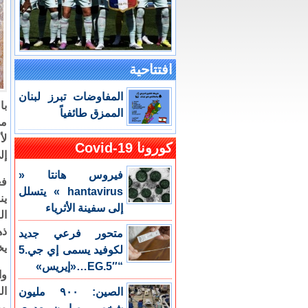
افتتاحية
المفاوضات تبرز لبنان
با
الممزق طائفياً
من
لأ
كورونا Covid-19
إل
فيروس هانتا «
فع
hantavirus » يتسلل
ين
إلى سفينة الأثرياء
ال
ذه
متحور فرعي جديد
يخ
لكوفيد يسمى إي جي.5
“EG.5″…«إيريس»
وا
ال
الصين: ٩٠٠ مليون
مح