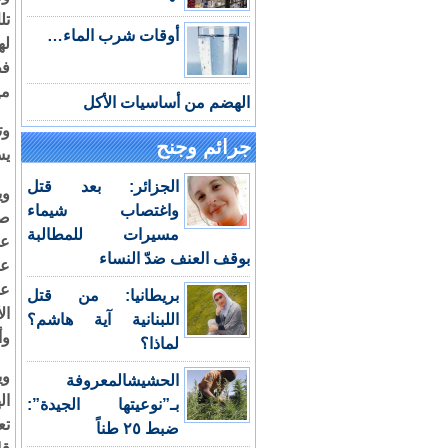
تل
أوقات شرب الماء…
له
مي
الهضم من أساسيات الأكل
وت
جرائم وجنح
يس
الجزائر: بعد قتل
وي
واغتصاب شيماء
صل
مسيرات للمطالبة
عل
بوقف العنف ضدّ النساء
عز
عز
بريطانيا: من قتل
ال
اللبنانية آية هاشم؟
وأ
لماذا؟
وي
الحشيشالمعروفة
ال
بـ”نوعيتها الجيدة”:
تع
ضبط ٢٥ طناً