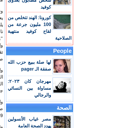
شخص مصابون بعدوى
كوفيد
كورونا: الهند تتخلص من
يع
100 مليون جرعة من
يل
لقاح كوفيد منتهية
نا
الصلاحية
“و
وا
People
صف
لها صلة ببيع حزب الله
صفقة الـ pager
وا
ال
مهرجان كان ٢٠٢٣:
مساواة بين النسائي
جا
والرجالي
الصحة
69 عاما “وغالب الظن أنه توفي في ا
مصر غياب الأنسولين
يهدد الصحة العامة
وت