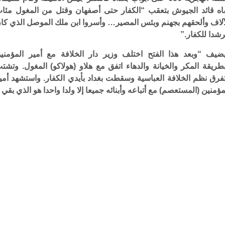
ه قائد الجيوش بتعقب “الكفار حتى أصفهان وقتل من المغول مئا
آلاف وألحقهم بجهنم وبئس المصير… وأسروا ابن ملك الموصل الذي كا
شدا للكفار.”
ضيف “وبعد هذا الفتح اختلف وزير دار الخلافة مع أمير المؤمني
طريقة المكر والخيانة والدهاء اتفق مع هلاو (هولاكو) المغول. وتشت
فرق نظم الخلافة العباسية وسقطت بغداد بأيدي الكفار. واستشهد أمي
مؤمنين (المستعصم) مع أتباعه وأبنائه جميعا إلا ولدا واحدا هو الذي بقي