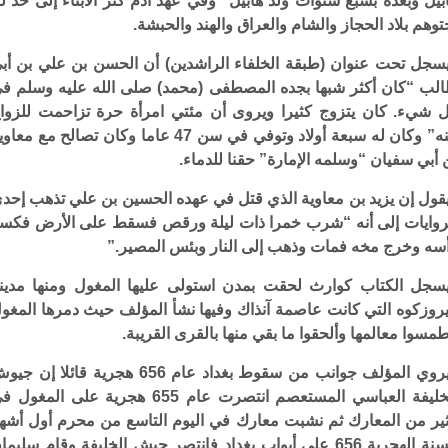
بيل وبعده بسبع سنوات ولد هابيل” وفي عهد آدم كثر الأبناء إلى حد ل
توهم بلاد الحجاز والشام والعراق والهند والحبشة.
سجل تحت عنوان (طبقة الخلفاء الراشدين) أن الحسن بن علي بن أب
لب “كان أكثر شبها بجده المصطفى (محمد) صلى الله عليه وسلم ف
 شيء. كان يتزوج كثيرا ويروى أن مئتي امرأة حرة تزاحمت للزوا
منه” وكان له سبعة أولاد وتوفي في سن 47 عاما وكان تصالح مع معا
 أبي سفيان “وسلمه الإمارة” حقنا للدماء.
قول إن يزيد بن معاوية الذي قتل في عهده الحسين بن علي تذهب إحد
روايات إلى أنه “شرب خمرا ذات ليلة ورقص فسقط على الأرض فكس
سه وخرج مخه فمات وذهب إلى النار وبئس المصير.”
سجل الكتاب كوارث لحقت بمدن استولى عليها المغول ومنها مدين
روزكوه التي كانت عاصمة آنذاك وفيها نشأ المؤلف حيث دمرها المغو
مسوا معالمها وألحقوا ما بقي منها بالقرى القريبة.
ويروي المؤلف جوانب من سقوط بغداد عام 656 هجرية قائلا إن 
الخليفة العباسي المستعصم انتصرت عام 655 هجرية على المغول
ير من المعارك ثم نشبت معارك في اليوم التاسع من محرم أول أشه
السنة الهجرية 656 على أبواب بغداد فانتصر جيش الخليفة وقام سليما