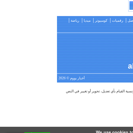
اصل
رقميات
كومبيوتر
ميديا
رياضة
أخبار بووم
© 2026
We use cookies to