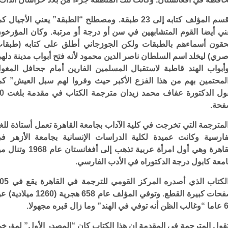
وقسم المؤلف كتابه إلى 23 طبقة. ومصطلح “الطبقة” يعني الأجيال ك
ني أيضا القوم المتشابهين في سن أو درجة أو مرتبة. وكان المؤرخو
حقون أسماءهم بالطبقات ولكن الجوزجاني أطلق على كتابه (طبقا
صري) ليخلد اسم السلطان ناصر الدين محمود لأنه فتح أبواب مدينة دله
أبواب الهند قاطبة لاستقبال المسلمين الفارين أمام جحافل المغو
لمحتمين بهم من هذا الفزع الأكبر حيث وفروا لهم سبل العيش” كم
تقول الدكتورة عفاف محمد زيد
حة.
لمترجمة التي تخرجت في كلية الآداب بجامعة القاهرة تعمل أستاذة للغ
فارسية وكانت عميدة لكلية الدراسات الإنسانية بجامعة الأزهر ف
القاهرة وهي أول امرأة عربية تذهب إلى أفغانستان عام 1968
معة كابول درجة الدكتوراه في الأدب الفارسي.
والكتاب الذي أصدره المركز القومي للترجمة
صفحات كبيرة القطع. وتوفي المؤلف عام 658 هجرية (1260 ميلا
لهند” وما زال قبره مجهولا.
قول المترجمة في المقدمة إن هذا الكتاب كان “المصدر الأول” لمؤرخ