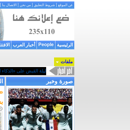
عن الموقع
شروط التعليق
من نحن
الاتصال بنا
People
الرئيسية
أخبار العرب
الافتت
ملفات
ليلة القبض على «الذكاء ال
صورة وخبر
ال
«
بغ