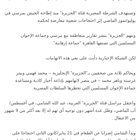
وتستهدف الشرطة المصرية قناة “الجزيرة” منذ إطاحة الجيش بمرسي في
يوليو/تموز الماضي إثر احتجاجات شعبية معارضة لحكمه.
وتتهم “الجزيرة” بنشر تقارير متعاطفة مع مرسي وجماعة الإخوان
المسلمين التي تصنفها القاهرة “جماعة إرهابية”.
لكن الشبكة الإخبارية دأبت على نفي هذه الاتهامات.
ويحاكم ثلاثة من صحفيين بـ”الجزيرة” الإنجليزية – محمد فهمي وبيتر
غرسته وباهر محمد – في مصر لاتهامهم بإذاعة أخبار كاذبة ومساعدة
جماعة الإخوان المسلمين التي تحظرها السلطات المصرية.
واعتقل مراسل قناة “الجزيرة” العربية، عبد الله الشامي، في أغسطس/
آب الماضي، وظل عدة أشهر دون توجيه أي تهم له إلا بعد أكثر من 9 شهور
من الاعتقال .
وبدأ الشامي إضرابا عن الطعام في 21 يناير/كانون الثاني احتجاجا على