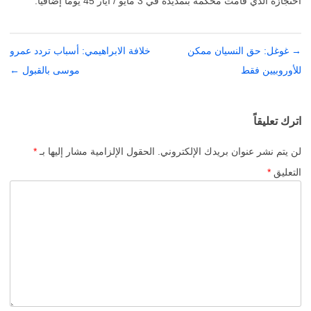
احتجازه الذي قامت محكمة بتمديده في 3 مايو / أيار 45 يوما إضافيا.
→
تصفّح
غوغل: حق النسيان ممكن
خلافة الابراهيمي: أسباب تردد عمرو
المقالات
للأوروبيين فقط
موسى بالقبول
←
اترك تعليقاً
لن يتم نشر عنوان بريدك الإلكتروني.
الحقول الإلزامية مشار إليها بـ
*
التعليق
*