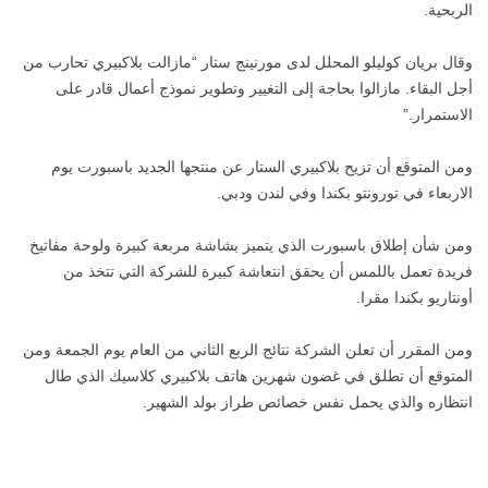
الربحية.
وقال بريان كوليلو المحلل لدى مورنينج ستار “مازالت بلاكبيري تحارب من
أجل البقاء. مازالوا بحاجة إلى التغيير وتطوير نموذج أعمال قادر على
الاستمرار.”
ومن المتوقع أن تزيح بلاكبيري الستار عن منتجها الجديد باسبورت يوم
الاربعاء في تورونتو بكندا وفي لندن ودبي.
ومن شأن إطلاق باسبورت الذي يتميز بشاشة مربعة كبيرة ولوحة مفاتيخ
فريدة تعمل باللمس أن يحقق انتعاشة كبيرة للشركة التي تتخذ من
أونتاريو بكندا مقرا.
ومن المقرر أن تعلن الشركة نتائج الربع الثاني من العام يوم الجمعة ومن
المتوقع أن تطلق في غضون شهرين هاتف بلاكبيري كلاسيك الذي طال
انتظاره والذي يحمل نفس خصائص طراز بولد الشهير.