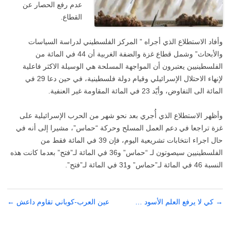
عدم رفع الحصار عن
القطاع.
وأفاد الاستطلاع الذي أجراه ” المركز الفلسطيني لدراسة السياسات
والأبحاث” وشمل قطاع غزة والضفة الغربية أن 44 في المائة من
الفلسطينيين يعتبرون أن المواجهة المسلحة هي الوسيلة الاكثر فاعلية
لإنهاء الاحتلال الإسرائيلي وقيام دولة فلسطينية، في حين دعا 29 في
المائة الى التفاوض، وأيّد 23 في المائة المقاومة غير العنفية.
وأظهر الاستطلاع الذي أُجري بعد نحو شهر من الحرب الإسرائيلية على
غزة تراجعا في دعم العمل المسلح وحركة “حماس”، مشيرا إلى أنه في
حال اجراء انتخابات تشريعية اليوم، فإن 39 في المائة فقط من
الفلسطينيين سيصوتون لـ “حماس” و36 في المائة لـ”فتح” بعدما كانت هذه
النسبة 46 في المائة لـ”حماس” و31 في المائة لـ”فتح”.
→
تصفّح
كي لا يرفع العلم الأسود …
عين العرب-كوباني تقاوم داعش
←
المقالات