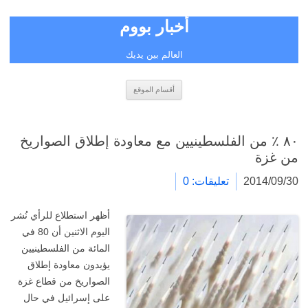
أخبار بووم
العالم بين يديك
انتقل
أقسام الموقع
إلى
المحتوى
٨٠ ٪ من الفلسطينيين مع معاودة إطلاق الصواريخ
من غزة
2014/09/30
تعليقات: 0
أظهر استطلاع للرأي نُشر
اليوم الاثنين أن 80 في
المائة من الفلسطينيين
يؤيدون معاودة إطلاق
الصواريخ من قطاع غزة
على إسرائيل في حال