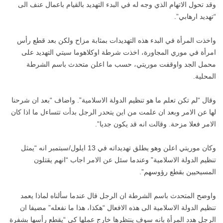
وقد تحول الاتهام الذي وجه له في البدء التهديد بالقيام باعمال عنف الى
“تهديد ارهابي”.
واخذت المرأة في البدء هذه التهديدات بمثابة مزاح ولكن بعد قطع رأس
امرأة في موري المجاورة، اخذت شرطة اوكلاهوما سيتي التهديد على
محمل الجد واوقفت موريتي، حسب ما اعلن متحدث باسم الشرطة
المحلية.
وقال “لم تكن تعلم ما هو تنظيم الدولة الاسلامية”. واضاف “بعد ان شرحنا
لها عن الامر وبعد ان علمت من اين يتحدر الرجل بدأت تتساءل ما اذا كان
الامر فعلا مزحة. وقالت انه قد يكون جديا”.
وكان موريتي اعلن وهو يطلق تهديداته في 13 ايلول/سبتمبر انه “يمثل
تنظيم الدولة الاسلامية” وعندما سئل عن الامر اجاب “انهم يقتلون
المسيحيين بقطع رؤوسهم”.
واوضح المتحدث باسم الشرطة ان الرجل قال عندما سألناه لماذا يعمد
تنظيم الدولة الاسلامية الى هذه الافعال “هكذا، هذا ما نفعله” مضيفا ان
الرجل هدد المرأة بانه سوف ينتظرها خارج عملها كي “يقطع رأسها بشفرة