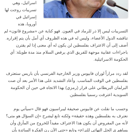
اسرائيل، وهي
تسريبات روجت لها
إسرائيل في
أوروبا، هذه
التسريبات ليس إلا ذر للرماد في العيون. فهو كناية عن «مشروع قانون» لم
تناقشه الدول الأعضاء، وليس له في هذه الظروف أي أمل بأن يتم إقراره.
أضف إلى أن الاعتراف بفلسطين لن يكون له أي معنى إذا لم يقترن
باجراءات عقابية موجهة للفريق الذي يرفض السلام منذ مدة طويلة: أي
الحكومة الاسرائيلية.
لقد ردد مراراً لوران فابيوس وزير الخارجية الفرنسي بأن باريس ستعترف
بفلسطين في الوقت المناسب. وأعاد التشديد على هذا الأمر بعد أن صت
البرلمان البريطاني على قرار (رمزي) بهذا الاتجاه في حين أن الحكومة
السويدية اعترفت رسميا بفلسطين.
وحسب ما نقلت عن فابيوس صحيفة ليبراسيون فهو قال «سيأتي يوم
نعترف به بفلسطين وهذه حقيقة» ولكنه تابع ليشرح «إن السؤال هو متى؟
لأنه من المفروض أن يكون هذا الاعتراف مفيداً للخروح من المأزق وأن
يساهم ي الحل النهائي للنزاع» وتابع «حتى الآن رن الفكرة السائدة بأن