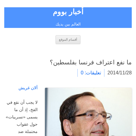
أخبار بووم
العالم بين يديك
انتقل
أقسام الموقع
إلى
المحتوى
ما نفع اعتراف فرنسا بفلسطين؟
2014/11/28
تعليقات: 0
ألان غريش
لا يجب أن نقع في
الفخ، إذ أن ما
يسمى «نسريبات»
حول عقواب
محتملة ضد