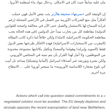
مان عليه سابقاً حيث كان في الامكان ردخال مواد بناء لمنظمة الأنروا .
إن الوثيقة التي
«سربتها» صحيفة هاآرتز
بثت بعض الأمل فهي حملت
أفكاراً مثل منع الشركات الأوربية من العمل في الأراضي المحتلة (رغم
غرابة السماح لها بالاستثمار والعمل حتى الآن في مخالفة واضحة للقوانين
الدولية) مقاطعة كل من يحارب مبدأ حل الدولتين (في هذه الحالة يجب
مقاطعة الحكومة الاسرائيلية كاملة!) ولكن خلافاً لما ذكره كاتب المقالة
(المقرب من الاستخبارات الاسرائيلية) فهذه الافكار طرحتها بعض الدول
فقط (السويد وإيرلندا وهولندا والنمسا) وتكفل بكاتابتها مجموعة محدودة
من الموظفين، ولا أمل لهذا القرار بأن يتم تبنيه في المجلس الأوروبي.
ولكن نشره وتوزيعه عبر أصدقاء اسرائيل (ألمانيا وتشيكيا) يساعد تل أبيب
كي تلوح بشعار« اللاسامية الأوروبية» ما سيجبر أوروبا على … الانبطاح
مرة أخرى.
« Actions which call into question stated commitments to a
negotiated solution must be avoided. The EU deeply deplores and
strongly opposes the recent expropriation of land near Bethlehem,