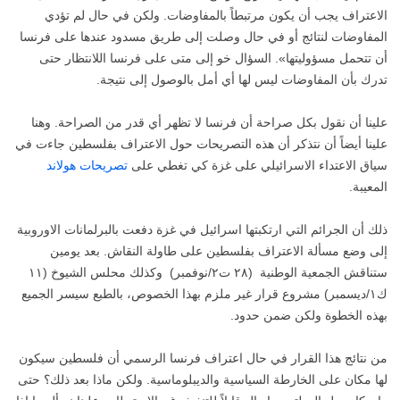
الاعتراف يجب أن يكون مرتبطاً بالمفاوضات. ولكن في حال لم تؤدي
المفاوضات لنتائج أو في حال وصلت إلى طريق مسدود عندها على فرنسا
أن تتحمل مسؤوليتها». السؤال خو إلى متى على فرنسا اللانتظار حتى
تدرك بأن المفاوضات ليس لها أي أمل بالوصول إلى نتيجة.
علينا أن نقول بكل صراحة أن فرنسا لا تظهر أي قدر من الصراحة. وهنا
علينا أيضاً أن نتذكر أن هذه التصريحات حول الاعتراف بفلسطين جاءت في
سياق الاعتداء الاسرائيلي على غزة كي تغطي على
تصريحات هولاند
المعيبة.
ذلك أن الجرائم التي ارتكبتها اسرائيل في غزة دفعت بالبرلمانات الاوروبية
إلى وضع مسألة الاعتراف بفلسطين على طاولة النقاش. بعد يومين
ستناقش الجمعية الوطنية (٢٨ ت٢/نوفمبر) وكذلك محلس الشيوخ (١١
ك١/ديسمبر) مشروع قرار غير ملزم بهذا الخصوص، بالطبع سيسر الجميع
بهذه الخطوة ولكن ضمن حدود.
من نتائج هذا القرار في حال اعتراف فرنسا الرسمي أن فلسطين سيكون
لها مكان على الخارطة السياسية والديبلوماسية. ولكن ماذا بعد ذلك؟ حتى