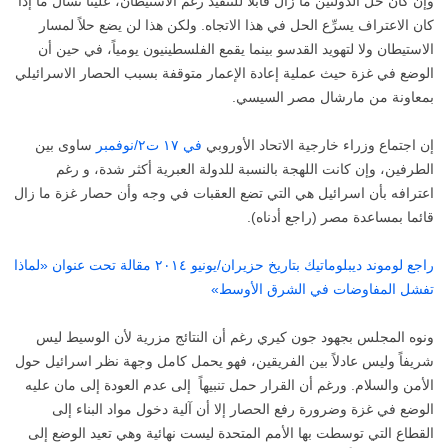
وإن كان حل الدولتين ما زال قابلاً للتنفيذ رغم الاستيطان، علينا نسأل ما إذا
كان الاعتراف يسرِّع الحل في هذا الاتجاه. ولكن هذا لن يضع حلاً لمسار
الاستيطان ولا لتهويد القدسو بينما يقمع الفلسطينيون يومياً، في حين أن
الوضع في غزة حيث عملية إعادة الإعمار متوقفة بسبب الحصار الاسرائيلي
بمعاونة من مارشال مصر السيسي.
إن اجتماع وزراء خارجية الاتحاد الأوروبي
في ١٧ ت٢/نوفمبر
ساوى بين
الطرفين، وإن كانت اللهجة بالنسبة للدولة العبرية أكثر شدة، و رغم
اعترافه بأن اسرائيل هي التي تضع العقبات في وجه وأن حصار غزة ما زال
قائما بمساعدة مصر (راجع أدناه).
راجع لوموند ديبلوماتيك بتاريخ حزيران/يونيو ٢٠١٤ مقالة تحت عنوان «لماذا
تفشل المفاوضات في الشرق الأوسط»
ونوه المجلس بجهود جون كيري رغم أن النتائج مزرية لأن الوسيط ليس
شريفاً وليس عادلاً بين الفريقين، فهو يحمل كامل وجهة نظر اسرائيل حول
الأمن والسلام. ورغم أن القرار حمل تنبيهاً إلى عدم العودة إلى مان عليه
الوضع في غزة وضرورة رفع الحصار إلا أن آلية دخول مواد البناء إلى
القطاع التي توسطت بها الأمم المتحدة ليست نهائية وهي تعيد الوضع إلى