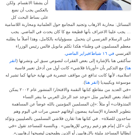
أن يشقنا الانقسام. ولكن
بالعكس يجب أن نضع
على بساط البحث كل
المسائل: محاربة الارهاب وتجنيد المجامع حول العلمانية ومحاربة اللاسامية
… يجب علينا الاعتراف بأنها قطيعة مع كا كان يحدث في الماضي. يجب
على الرسلام الفرنسي ان يتحمل مسؤولياته بالكامل، وهذا أصلاً ما يطلبه
معظم المسلمون في وطننا» هكذا تكلم مانويل فالس رئيس الوزراء
الفرنسي
في ١٦ شباط/فبراير الماضي
.
سأكتفي هنا بالإشارة إلى بعض الفقرات لنصوص سبق لي ونشرتها (
انقر
هنا
) مع التذكير بأن «أوريانا فلاشي» كانت أول من أدخل تعبير فاسية
اسلامية، لأنها كانت تدافع عن مواقف عنصرية في نهاية حياتها كما تشير له
موسوعة ويكيبيديا (
انقر هنا
).
«في العديد من مقاطع كتابها النقمة والافتخار/ المنشور عام ٢٠٠٢ يمكن
انتقاد بعض التعابير مثل «توجد عند الرجل العربي ما ينفر النساء
المتذوقات» أو مثلاً :«إن المسلمين المؤمنين بالله عوضاً عن المساهمة
بتطوير الحضارة الإنسانية يمضون أوقاتهم خمس مرات في اليوم وهم
ساجدون للصلاة» . في كتابها هذا تقارن فلاشي المسلمين بالصليبيين وتؤكد
بأن «كل إمام هو زعيم روحي للإرهابيين» . وبالنسبة للمساجد تقول «في
إيطاليا المساجد مليئة بالإرهابيين أو الذين يطمحون ليصبحوا إرهابيين».