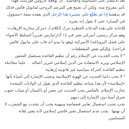
بعد الانتصار على الستالينية والفاشية . أن توقعه كارولين فورست فهذا
نأمر مفروغ منه، ولكن أن تصبح هي المرشد الروحي لمانويل فالس فذلك
قد يدهشنا
إذا لم نطلع على مسيرة هذا الرجل
الذي يفقده صفة «مسؤول
في اليسار» حتى لا نقول إنه يعيره.
للإجابة على هذه البدعات الخطرة نترك الكلام لـ «مركز محاربة الإرهاب»
وهو مركز رسمي أميركي نشر في ١٤ آذار/مارس تقريراً لتسليط الأضواء
على فشل البروباغندا الأميركية (وهو ما يبدو أنه فات على مانيول فالس
قراءته) وإليكم بعض المقتطفات :
* لا يجب الحديث عن الإسلام رغم أن تنظيم القاعدة يستعمل الشعور
الإسلامي ويريد الاستفادة من الدين إسلامي لتبرير أعماله … علينا معااملة
تنظيم القاعدة كحركة سياسية غير قانونية إرهابية.
* لا يجب دائما الحديث عن الهوية الإسلامية وتجنب الإشارة إلى أشياء بأنها
«إسلامية» لأن هذا يساعد تنظيم القاعدة الذي يقول إن الولايات المتحدة
تحارب الإسلام. بالعكس يجب الحديث عن مصر أو باكستان أو شباب جنوب
شرق آسيا دون الإشارة إلى دينهم.
يجب تجنب استعمال تعابير فضفاضة ومهينة يجب أن نتحدث مع الشعرب لا
أن نهينها . يجب عدم استعمال تعبير فاشي إسلامي لأنه يعتبر إهانة
للمسلمين.