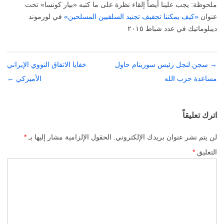
ملحوظة: يجب علينا أيضاً إلقاء نظرة على ما كتبه «بيار كونسا» تحت
عنوان
«كيف يمكننا تجفيف تجنيد السلفيين المسلحين»
في لورموند
ديبلوماتيك في عدد شباط ٢٠١٥
→
تصفّح
سجن لنجل رئيس سورينام حاول
خفايا الاتفاق النووي الإيراني
المقالات
مساعدة حزب الله
الأميركي
←
اترك تعليقاً
لن يتم نشر عنوان بريدك الإلكتروني.
الحقول الإلزامية مشار إليها بـ
*
التعليق
*