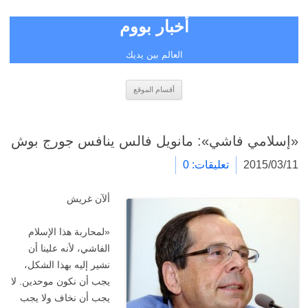
أخبار بووم
العالم بين يديك
انتقل
أقسام الموقع
إلى
المحتوى
«إسلامي فاشي»: مانويل فالس ينافس جورج بوش
2015/03/11
تعليقات: 0
ألآن غريش
«لمحاربة هذا الإسلام
الفاشي، لأنه علينا أن
نشير إليه بهذا الشكل،
يجب أن نكون موحدين. لا
يجب أن نخاف ولا يجب