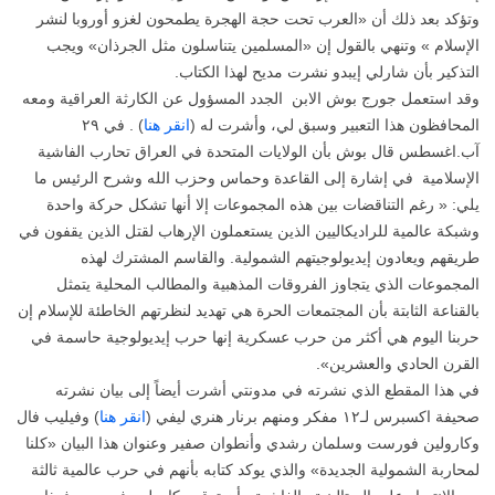
وتؤكد بعد ذلك أن «العرب تحت حجة الهجرة يطمحون لغزو أوروبا لنشر
الإسلام » وتنهي بالقول إن «المسلمين يتناسلون مثل الجرذان» ويجب
التذكير بأن شارلي إيبدو نشرت مديح لهذا الكتاب.
وقد استعمل جورج بوش الابن الجدد المسؤول عن الكارثة العراقية ومعه
المحافظون هذا التعبير وسبق لي، وأشرت له (
انقر هنا
) . في ٢٩
آب.اغسطس قال بوش بأن الولايات المتحدة في العراق تحارب الفاشية
الإسلامية في إشارة إلى القاعدة وحماس وحزب الله وشرح الرئيس ما
يلي: « رغم التناقضات بين هذه المجموعات إلا أنها تشكل حركة واحدة
وشبكة عالمية للراديكاليين الذين يستعملون الإرهاب لقتل الذين يقفون في
طريقهم ويعادون إيديولوجيتهم الشمولية. والقاسم المشترك لهذه
المجموعات الذي يتجاوز الفروقات المذهبية والمطالب المحلية يتمثل
بالقناعة الثابتة بأن المجتمعات الحرة هي تهديد لنظرتهم الخاطئة للإسلام إن
حربنا اليوم هي أكثر من حرب عسكرية إنها حرب إيديولوجية حاسمة في
القرن الحادي والعشرين».
في هذا المقطع الذي نشرته في مدونتي أشرت أيضاً إلى بيان نشرته
صحيفة اكسبرس لـ١٢ مفكر ومنهم برنار هنري ليفي (
انقر هنا
) وفيليب فال
وكارولين فورست وسلمان رشدي وأنطوان صفير وعنوان هذا البيان «كلنا
لمحاربة الشمولية الجديدة» والذي يوكد كتابه بأنهم في حرب عالمية ثالثة