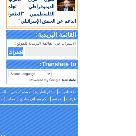
الديموقراطي تجاه
الفلسطينيين: “اقطعوا
الدعم عن الجيش الإسرائيلي”
القائمة البريدية:
الاشتراك في القائمة البريدية للموقع:
Translate to:
Powered by
Translate
الافتتاحيات
بسّام الطيارة
حسام كنفاني
الحد
غرائب
مجتمع
لكم سيداتي سادتي
مطبخ
دي