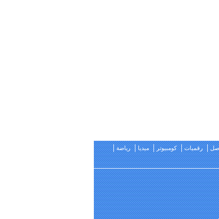
اصل
رقميات
كومبيوتر
ميديا
رياضة