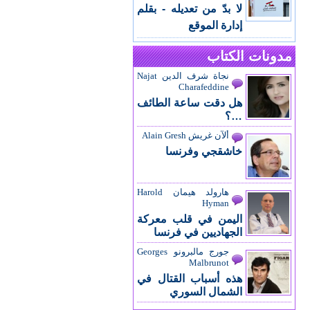
لا بدّ من تعديله - بقلم
إدارة الموقع
مدونات الكتاب
نجاة شرف الدين Najat
Charafeddine
هل دقت ساعة الطائف
…؟
ألآن غريش Alain Gresh
خاشقجي وفرنسا
هارولد هيمان Harold
Hyman
اليمن في قلب معركة
الجهاديين في فرنسا
جورج مالبرونو Georges
Malbrunot
هذه أسباب القتال في
الشمال السوري