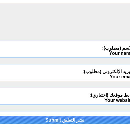
اسم (مطلوب):
Your na
ريد الإلكتروني (مطلوب):
Your ema
بط موقعك (اختياري):
Your websi
Alternativ