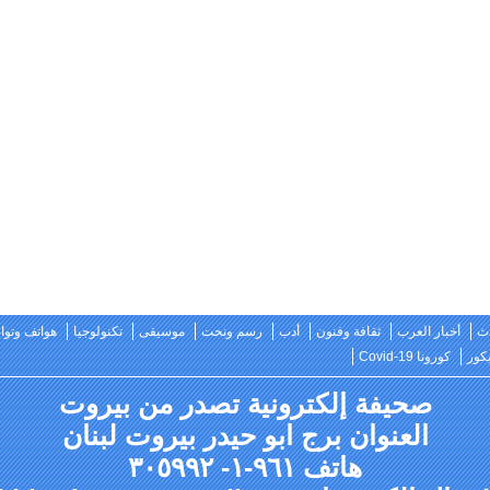
ث
أخبار العرب
ثقافة وفنون
أدب
رسم ونحت
موسيقى
تكنولوجيا
هواتف وتو
كور
كورونا Covid-19
صحيفة إلكترونية تصدر من بيروت
العنوان برج ابو حيدر بيروت لبنان
هاتف ٩٦١-١- ٣٠٥٩٩٢