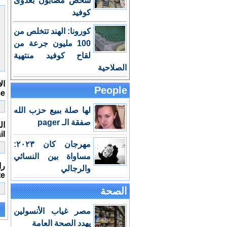
شخص مصابون بعدوى
كوفيد
كورونا: الهند تتخلص من
100 مليون جرعة من
لقاح كوفيد منتهية
الصلاحية
ال
People
me
لها صلة ببيع حزب الله
صفقة الـ pager
الب
il
مهرجان كان ٢٠٢٣:
مساواة بين النسائي
را
والرجالي
te
الصحة
مصر غياب الأنسولين
e:
يهدد الصحة العامة