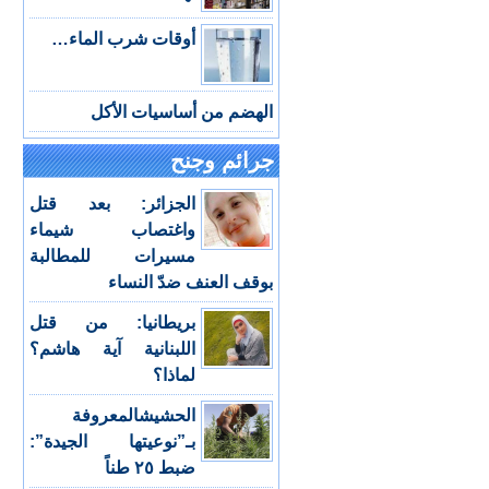
أوقات شرب الماء…
الهضم من أساسيات الأكل
جرائم وجنح
الجزائر: بعد قتل
واغتصاب شيماء
مسيرات للمطالبة
بوقف العنف ضدّ النساء
بريطانيا: من قتل
اللبنانية آية هاشم؟
لماذا؟
الحشيشالمعروفة
بـ”نوعيتها الجيدة”:
ضبط ٢٥ طناً