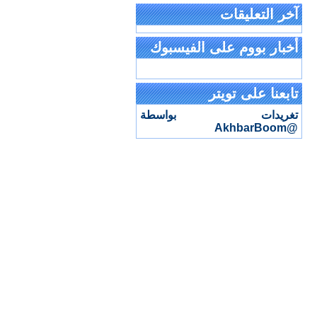
آخر التعليقات
أخبار بووم على الفيسبوك
تابعنا على تويتر
تغريدات بواسطة
@AkhbarBoom