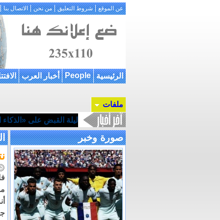
عن الموقع
شروط التعليق
من نحن
الاتصال بنا
People
الرئيسية
أخبار العرب
الافتت
ملفات
ليلة القبض على «الذكاء ال
صورة وخبر
ال
نت
فا
مد
أن
جد