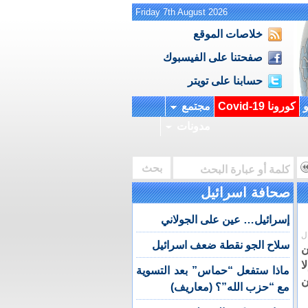
Friday 7th August 2026
خلاصات الموقع
صفحتنا على الفيسبوك
حسابنا على تويتر
و
كورونا Covid-19
مجتمع
مدونات
صحافة اسرائيل
إسرائيل… عين على الجولاني
ل
سلاح الجو نقطة ضعف اسرائيل
ن
ا
ماذا ستفعل “حماس” بعد التسوية
ن
مع “حزب الله”؟ (معاريف)