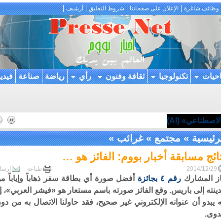
وظائف شاغرة
الإعلان على صفحاتنا
شروط التعليق
أرشيف
احيات
تكنولوجيا
ثقافة وفنون
رأي
رياضة
صناعة
فيدي
اصطناعي» (AI)
رئيسية
»
مجتمع
»
غرائب
»
ائج مسابقة أخبار بووم: الفائز هو …
2014/12/29
طباعة
إرسا
ز المشارك
رقم ٤ بجائزة
أفضل صورة أي بطاقة سفر ذهاباً وإياباً م
ينته إلى باريس. وقع الفائز صورته باسم مستعار هو «فيشر العربي»، إل
ه يبدو أن عنوانه الإلكتروني غير صحيح، فقد حاولنا الاتصال به من دو
وى.