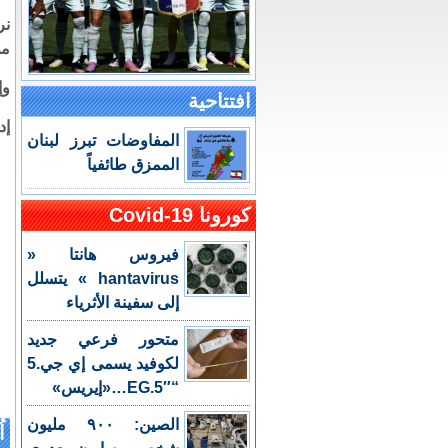
نر
من
وإ
افتتاحية
إد
المفاوضات تبرز لبنان
الممزق طائفياً
كورونا Covid-19
فيروس هانتا «
hantavirus » يتسلل
إلى سفينة الأثرياء
متحور فرعي جديد
لكوفيد يسمى إي جي.5
“EG.5″…«إيريس»
الصين: ٩٠٠ مليون
اُ