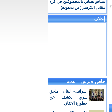
نتنياهو يضحّي بالمخطوفين في غزة
د
مقابل الكرسي(عن يديعوت)
إعلان
خاص «برس - نت»
اسرائيل- لبنان: ملحق
سري يكشف عن
خطورة الاتفاق