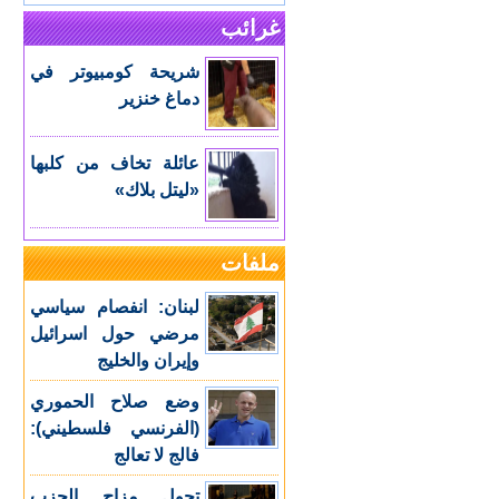
غرائب
شريحة كومبيوتر في
دماغ خنزير
عائلة تخاف من كلبها
«ليتل بلاك»
ملفات
لبنان: انفصام سياسي
مرضي حول اسرائيل
وإيران والخليج
وضع صلاح الحموري
(الفرنسي فلسطيني):
فالج لا تعالج
تحول مزاج الحزب