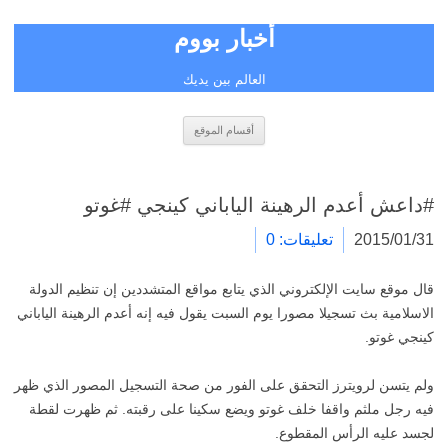
أخبار بووم
العالم بين يديك
انتقل
أقسام الموقع
إلى
المحتوى
#داعش أعدم الرهينة الياباني كينجي #غوتو
2015/01/31
تعليقات: 0
قال موقع سايت الإلكتروني الذي يتابع مواقع المتشددين إن تنظيم الدولة
الاسلامية بث تسجيلا مصورا يوم السبت يقول فيه إنه أعدم الرهينة الياباني
كينجي غوتو.
ولم يتسن لرويترز التحقق على الفور من صحة التسجيل المصور الذي ظهر
فيه رجل ملثم واقفا خلف غوتو ويضع سكينا على رقبته. ثم ظهرت لقطة
لجسد عليه الرأس المقطوع.