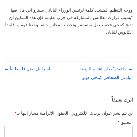
ووجه التنظيم المتشدد كلمة لرئيس الوزراء الياباني شينزو آبي قال فيها
“بسبب قرارك الطائش بالمشاركة فى حرب عقيمة فإن هذه السكين لن
تذبح كينجى فحسب بل ستستمر وتحدث المجازر حيثما وجدنا قومك. فليبدأ
الكابوس لليابان
→
تصفّح
“داعش” يعلن اعدام الرهينة
اسرائيل تقتل فلسطينياً
←
المقالات
الياباني الصحافي كينجي غوتو
اترك تعليقاً
لن يتم نشر عنوان بريدك الإلكتروني.
الحقول الإلزامية مشار إليها بـ
*
التعليق
*