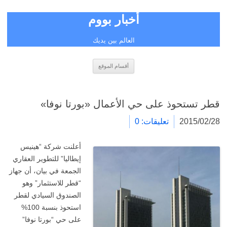
أخبار بووم
العالم بين يديك
انتقل
أقسام الموقع
إلى
المحتوى
قطر تستحوذ على حي الأعمال «بورتا نوفا»
2015/02/28
تعليقات: 0
أعلنت شركة “هينيس
إيطاليا” للتطوير العقاري
الجمعة في بيان، أن جهاز
“قطر للاستثمار” وهو
الصندوق السيادي لقطر
استحوذ بنسبة 100%
على حي “بورتا نوفا”