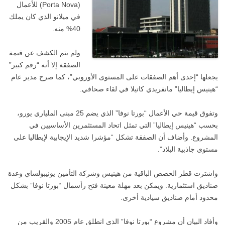
(Porta Nova) للأعمال
في ميلانو الذي كان يملك
40% منه.
ولم يتم الكشف عن قيمة
الصفقة إلا أنه “رقم كبير”
يجعلها “إحدى أهم الصفقات على المستوى الأوروبي”، كما صرح مدير عام
“هينيس إيطاليا” مانفريدي كاتيلا في لقاء صحافي.
وتفوق قيمة حي الأعمال “بورتا نوفا” الذي يضم 25 مبنى الملياري يورو،
بحسب “هينيس إيطاليا” التي تمثل اتحاد المستثمرين الأساسيين في
المشروع. وأضاف أن الصفقة تشكل “مؤشرا شديد الإيجابية لإيطاليا على
مستوى جاذبية البلاد”.
واشترت قطر الحصص الباقية من هينيس وشركة التأمين يونيبولساي وعدة
صناديق استثمارية. ويمكن بعد مهلة معينة فتح رأسمال “بورتا نوفا” بشكل
محدود أمام صناديق سيادية أخرى.
وأفاد البيان أن مشروع “بورتا نوفا” الذي انطلق عام 2005 والقريب من