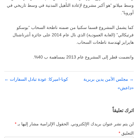
وسط ميلانو “هو أكبر مشروع لإعادة التأهيل المدنية في وسط تاريخي في
أوروبا”.
كما يشمل المشروع قسما سكنيا من ضمنه ناطحة السحاب “بوسكو
فرتيكالي” (الغابة العمودية) الذي نال عام 2014 على جائزة أنترناشنال
هايرايز لهندسة ناطحات السحاب.
وانضمت قطر إلى المشروع عام 2013 بمساهمة ب 40%.
→
تصفّح
مجلس الأمن يدين بربرية
كوبا-اميركا: عودة تبادل السفارات
←
المقالات
«داعش»
اترك تعليقاً
لن يتم نشر عنوان بريدك الإلكتروني.
الحقول الإلزامية مشار إليها بـ
*
التعليق
*