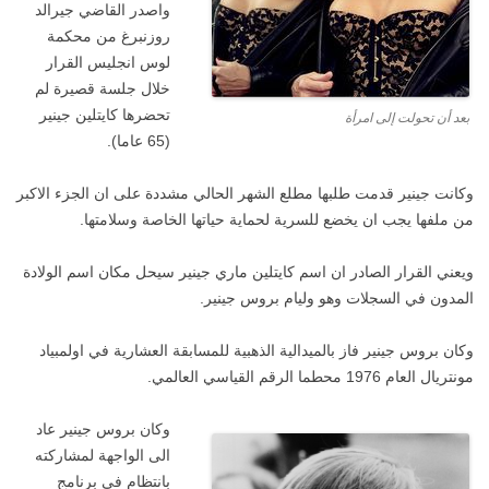
واصدر القاضي جيرالد
روزنبرغ من محكمة
لوس انجليس القرار
خلال جلسة قصيرة لم
تحضرها كايتلين جينير
بعد أن تحولت إلى امرأة
(65 عاما).
وكانت جينير قدمت طلبها مطلع الشهر الحالي مشددة على ان الجزء الاكبر
من ملفها يجب ان يخضع للسرية لحماية حياتها الخاصة وسلامتها.
ويعني القرار الصادر ان اسم كايتلين ماري جينير سيحل مكان اسم الولادة
المدون في السجلات وهو وليام بروس جينير.
وكان بروس جينير فاز بالميدالية الذهبية للمسابقة العشارية في اولمبياد
مونتريال العام 1976 محطما الرقم القياسي العالمي.
وكان بروس جينير عاد
الى الواجهة لمشاركته
بانتظام في برنامج