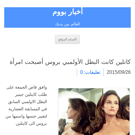
أخبار بووم
العالم بين يديك
انتقل
أقسام الموقع
إلى
المحتوى
كاتلين كانت البطل الأولمبي بروس أصبحت امرأة
2015/09/26
تعليقات: 0
وافق قاض الجمعة على
طلب كايتلين جينير
البطل الاولمبي السابق
في المسابقة العشارية
لتغيير جنسها واسمها من
بروس الى كايتلين.