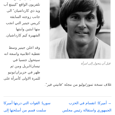
تلفزيون الواقع “كيبينغ آب
ويذ ذي كارداشيان” الى
جانب زوجته السابقة
كريس جينير التي انجب
منها ابنتين وابنتها
الشهيرة كيم كارداشيان.
وقد اعلن جينير وسط
تغطية اعلامية واسعة انه
سيتحول جنسيا في
قبل أن يتحول إلى امرأة
نيسان/ابريل ومن ثم
ظهر في حزيران/يونيو
للمرة الاولى كأمرأة على
غلاف نسخة تموز/يوليو من مجلة “فانيتي فير”.
→
تصفّح
أميركا: انقسام في الحزب
سوريا: القوات التي دربتها أميركا
المقالات
الجمهوري واستقالة رئيس مجلس
سلمت قسم من أسلحتها إلى