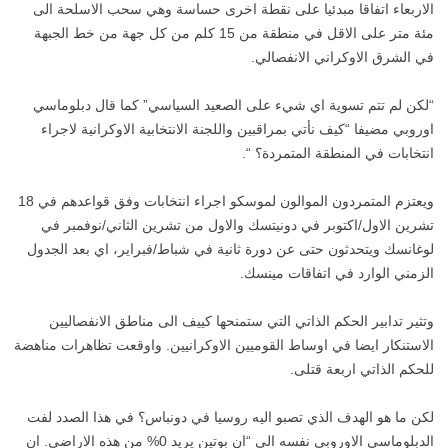
الاربعاء اتفاقا مبدئيا على نقطة اخرى حساسة وهي سحب الاسلحة الى
مئة متر على الاقل في منطقة من 15 كلم من كل جهة من خط الجبهة
في الشرق الاوكراني الانفصالي.
“لكن لم تتم تسوية اي شيء على الصعيد السياسي” كما قال دبلوماسي
اوروبي مضيفا “كيف نأتي بمراقبين واللجنة الانتخابية الاوكرانية لاجراء
انتخابات في المنطقة المتمردة؟ “.
ويعتزم المتمردون الموالون لموسكو اجراء انتخابات وفق قواعدهم في 18
تشرين الاول/اكتوبر في دونيتسك والاول من تشرين الثاني/نوفمبر في
لوغانسك ويتحدثون حتى عن دورة ثانية في شباط/فبراير، اي بعد الجدول
الزمني الوارد في اتفاقات مينسك.
وتثير تدابير الحكم الذاتي التي ستمنحها كييف الى مناطق الانفصاليين
الاستنكار ايضا في اوساط القوميين الاوكرانيين. واوقعت تظاهرات مناهضة
للحكم الذاتي اربعة قتلى.
لكن ما هو الهدف الذي تصبو اليه روسيا في دونباس؟ في هذا الصدد لفت
الدبلوماسي الاوروبي نفسه الى “ان بوتين يريد 0% من هذه الاراضي. ان