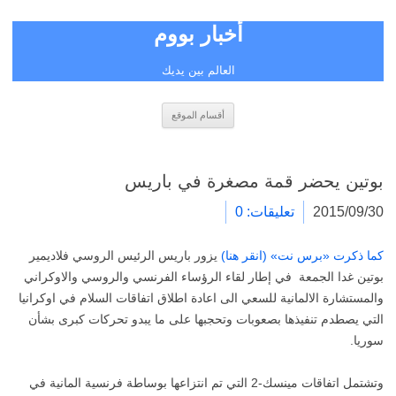
أخبار بووم
العالم بين يديك
انتقل
أقسام الموقع
إلى
المحتوى
بوتين يحضر قمة مصغرة في باريس
2015/09/30
تعليقات: 0
كما ذكرت «برس نت» (انقر هنا)
يزور باريس الرئيس الروسي فلاديمير
بوتين غدا الجمعة في إطار لقاء الرؤساء الفرنسي والروسي والاوكراني
والمستشارة الالمانية للسعي الى اعادة اطلاق اتفاقات السلام في اوكرانيا
التي يصطدم تنفيذها بصعوبات وتحجبها على ما يبدو تحركات كبرى بشأن
سوريا.
وتشتمل اتفاقات مينسك-2 التي تم انتزاعها بوساطة فرنسية المانية في