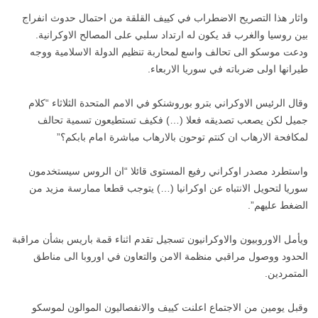
واثار هذا التصريح الاضطراب في كييف القلقة من احتمال حدوث انفراج
بين روسيا والغرب قد يكون له ارتداد سلبي على المصالح الاوكرانية.
ودعت موسكو الى تحالف واسع لمحاربة تنظيم الدولة الاسلامية ووجه
طيرانها اولى ضرباته في سوريا الاربعاء.
وقال الرئيس الاوكراني بترو بوروشنكو في الامم المتحدة الثلاثاء “كلام
جميل لكن يصعب تصديقه فعلا (…) فكيف تستطيعون تسمية تحالف
لمكافحة الارهاب ان كنتم توحون بالارهاب مباشرة امام بابكم؟”
واستطرد مصدر اوكراني رفيع المستوى قائلا “ان الروس سيستخدمون
سوريا لتحويل الانتباه عن اوكرانيا (…) يتوجب قطعا ممارسة مزيد من
الضغط عليهم”.
ويأمل الاوروبيون والاوكرانيون تسجيل تقدم اثناء قمة باريس بشأن مراقبة
الحدود ووصول مراقبي منظمة الامن والتعاون في اوروبا الى مناطق
المتمردين.
وقبل يومين من الاجتماع اعلنت كييف والانفصاليون الموالون لموسكو