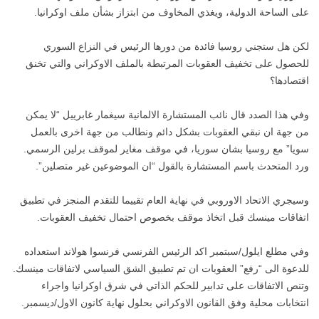
على الساحة الدولية، ويغذي المخاوف من ابتزاز بشأن ملف اوكرانيا.
لكن هل ستجني روسيا فائدة من دورها الرئيس في النزاع السوري
للحصول على تخفيف العقوبات المرتبطة بالملف الاوكراني والتي تخنق
اقتصادها؟
وفي هذا الصدد قال نائب المستشارة الالمانية سيغمار غابرييل “لا يمكن
من جهة ان نبقي العقوبات بشكل دائم ونطالب من جهة اخرى بالعمل
سويا” مع روسيا بشان سوريا، في موقف مغاير لموقف برلين الرسمي.
ورد المتحدث باسم المستشارة بالقول “ان الموضوعين غير متصلين”.
وسيجري الاتحاد الاوروبي في نهاية العام تقييما للتقدم المنجز في تطبيق
اتفاقات مينسك قبل اتخاذ موقف بخصوص احتمال تخفيف العقوبات.
وفي مطلع ايلول/سبتمبر اكد الرئيس الفرنسي فرنسوا هولاند استعداده
للدعوة الى “رفع” العقوبات ان تم تطبيق الشق السياسي لاتفاقات مينسك.
وتنص الاتفاقات على تدابير للحكم الذاتي في شرق اوكرانيا واجراء
انتخابات محلية وفق القانون الاوكراني بحلول نهاية كانون الاول/ديسمبر.