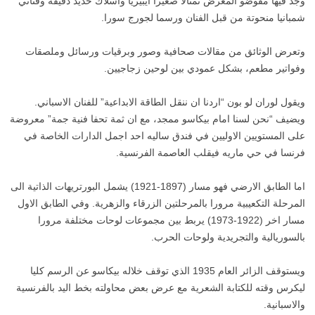
وجد فيها مفوضو المعرض تمثالا صغيرا ايبيريا واسلاك حديد دقيقة وقناني
شمبانيا منحوتة من قبل الفنان ورسما لجورج سورا.
وتعرض الوثائق من مقالات صحافية وصور وبرقيات ورسائل وملصقات
وفواتير مطعم، بشكل عمودي بين لوحين زجاجيين.
ويقول لوران لو بون “اردنا ان ننقل الطاقة الابداعية” للفنان الاسباني.
ويضيف “نحن لسنا امام بيكاسو ممجد، مع ان ثمة تحفا فنية جمة” معروضة
على المستويين الاوليين في فندق ساليه احد اجمل الدارات الخاصة في
فرنسا في حي ماريه فيقلب العاصمة الفرنسية.
اما الطابق الارضي فهو مسار (1897-1921) يشمل البورتريهات الذاتية الى
المرحلة التكعيبية مرورا بالمرحلتين الزرقاء والزهرية. وفي الطابق الاول
مسار اخر (1922-1973) يربط بين مجموعات لوحات مختلفة مرورا
بالسوريالية والتجريدية ولوحات الحرب.
ويستوقف الزائر العام 1935 الذي توقف خلاله بيكاسو عن الرسم كليا
ليكرس وقته للكتابة الشعرية مع عرض بعض محاولته بخط اليد بالفرنسية
والاسبانية.