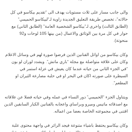
والى جانب مسار على ثلاث مستويات يهدف الى “تقديم بيكاسو في كل
حالاته”، تخصص طريقة التعليق الجديدة زاوية لـ”لبيكاسو الحميمي”
(الطابق الثالث) واخرى لـ”بيكاسو الشخصية العامة” (الطابق الثاني) مع
حوار في كل مرة بين الوثائق والاعمال (من بينها 105 لوحات و92
منحوتة).
وكان بيكاسو من اوائل الفنانين الذين فرضوا صورة لهم في وسائل الاعلام
وكان على علاقة متواصلة مع مجلة “باري ماتش”. ويشدد لوران لو بون
“في الجزء الثاني من حياته عندما كان يعيش في عزلة استمر في
السيطرة على صورته اكان في البحر او في حلبة مصارعة الثيران او
المطعم”.
ويتناول الجزء “الحميمي” دور النساء في عمله وفي حياته فضلا عن علاقاته
مع اصدقائه ماتيس وميرو وبراساي واعجابه بالفنانين الكبار السابقين الذين
اقتنى في مجموعته الخاصة بعضا من اعماله.
وكان بيكاسو يحتفظ باشياء متنوعة فيجد الزائر في واجهة محتوى علبة