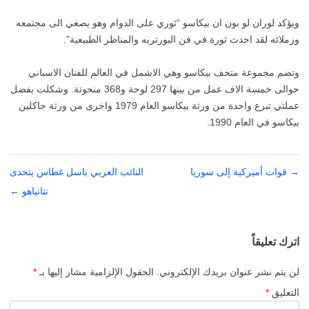
ويؤكد لوران لو بون ان بيكاسو “ثوري على الدوام وهو يصغي الى مجتمعه
وزملائه لقد احدث ثورة في فن البورتريه والمناظر الطبيعية”.
وتضم مجموعة متحف بيكاسو وهي الاشمل في العالم للفنان الاسباني
حوالى خمسة الاف عمل من بينها 297 لوحة و368 منحوتة. وشكلت بفضل
عملتي تبرع واحدة من ورثة بيكاسو العام 1979 واخرى من ورثة جاكلين
بيكاسو في العام 1990.
→
تصفّح
قوات أميركية إلى سوريا
النائب العربي باسل غطاس يتحدى
المقالات
نتانياهو
←
اترك تعليقاً
لن يتم نشر عنوان بريدك الإلكتروني.
الحقول الإلزامية مشار إليها بـ
*
التعليق
*