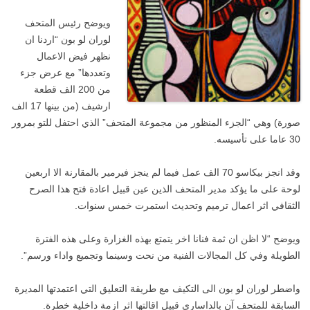
ويوضح رئيس المتحف
لوران لو بون “اردنا ان
نظهر فيض الاعمال
وتعددها” مع عرض جزء
من 200 الف قطعة
ارشيف (من بينها 17 الف
صورة) وهي “الجزء المنظور من مجموعة المتحف” الذي احتفل للتو بمرور
30 عاما على تأسيسه.
وقد انجز بيكاسو 70 الف عمل فيما لم ينجز فيرمير بالمقارنة الا اربعين
لوحة على ما يؤكد مدير المتحف الذين عين قبيل اعادة فتح هذا الصرح
الثقافي اثر اعمال ترميم وتحديث استمرت خمس سنوات.
ويوضح “لا اظن ان ثمة فنانا اخر يتمتع بهذه الغزارة وعلى هذه الفترة
الطويلة وفي كل المجالات الفنية من نحت وسينما وتجميع واداء ورسم”.
واضطر لوران لو بون الى التكيف مع طريقة التعليق التي اعتمدتها المديرة
السابقة للمتحف آن بالداساري قبيل اقالتها اثر ازمة داخلية خطرة.