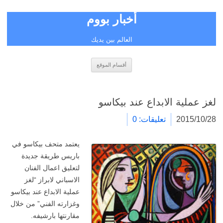
أخبار بووم
العالم بين يديك
انتقل
أقسام الموقع
إلى
المحتوى
لغز عملية الابداع عند بيكاسو
2015/10/28
تعليقات: 0
يعتمد متحف بيكاسو في
باريس طريقة جديدة
لتعليق اعمال الفنان
الاسباني لابراز “لغز
عملية الابداع عند بيكاسو
وغزارته الفني” من خلال
مقارنتها بارشيفه.