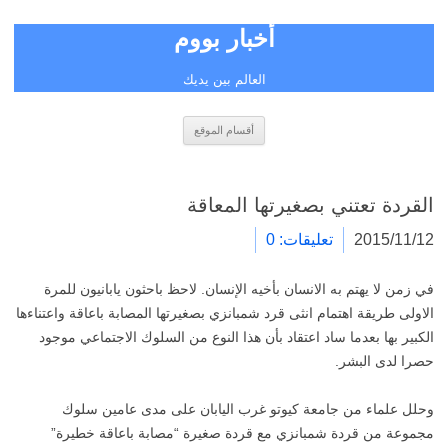
أخبار بووم
العالم بين يديك
انتقل
أقسام الموقع
إلى
المحتوى
القردة تعتني بصغيرتها المعاقة
2015/11/12
تعليقات: 0
في زمن لا يهتم به الانسان بأخيه الإنسان. لاحظ باحثون يابانيون للمرة
الاولى طريقة اهتمام انثى قرد شمبانزي بصغيرتها المصابة باعاقة واعتناءها
الكبير بها بعدما ساد اعتقاد بأن هذا النوع من السلوك الاجتماعي موجود
حصرا لدى البشر.
وحلل علماء من جامعة كيوتو غرب اليابان على مدى عامين سلوك
مجموعة من قردة شمبانزي مع قردة صغيرة “مصابة باعاقة خطيرة”