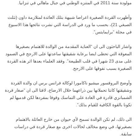
مولودة سنة 2011 في المتنزه الوطني في جبال ماهالي في تنزانيا.
وأظهرت القردة الصغيرة اعراضا شبيهة بتلك العائدة لمتلازمة داون (تثلث
الصبغي 21)، بحسب ما ورد في الدراسة التي نشرت نتائجها هذا الاسبوع
في مجلة “برايمايتس”.
واشار الباحثون الى ان “العناية المقدمة من الوالدة للاهتمام بصغيرها
المعوقة التي تحظى ايضا برعاية شقيقتها ساعدتها على الارجح في الصمود
على مدى 23 شهرا في قلب الطبيعة”. وفقد العلماء بعدها اثر هذه القردة
الصغيرة بسبب نفوقها على الارجح.
وأوضح البروفسور ميشيو ناكامورا لوكالة فرانس برس ان والدة القردة
وشقيقتها كانتا تحملانها بين ذراعهما خلال الارضاع، لافتا الى ان “صغار قردة
الشمبانزي قادرة في العادة على التماسك وقوفا بمفردها لكن قدميها لم
تكونا بالقوة الكافية للقيام بذلك”.
الى ذلك، لم تكن الوالدة تسمح لأي حيوان من خارج العائلة بالاهتمام
بصغيرتها، في وضع مخالف لحالات اخرى مع صغار قردة في دراسات
سابقة.