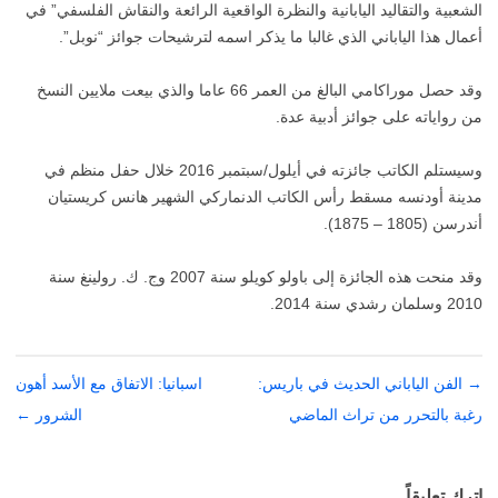
الشعبية والتقاليد اليابانية والنظرة الواقعية الرائعة والنقاش الفلسفي” في
أعمال هذا الياباني الذي غالبا ما يذكر اسمه لترشيحات جوائز “نوبل”.
وقد حصل موراكامي البالغ من العمر 66 عاما والذي بيعت ملايين النسخ
من رواياته على جوائز أدبية عدة.
وسيستلم الكاتب جائزته في أيلول/سبتمبر 2016 خلال حفل منظم في
مدينة أودنسه مسقط رأس الكاتب الدنماركي الشهير هانس كريستيان
أندرسن (1805 – 1875).
وقد منحت هذه الجائزة إلى باولو كويلو سنة 2007 وج. ك. رولينغ سنة
2010 وسلمان رشدي سنة 2014.
→
تصفّح
الفن الياباني الحديث في باريس:
اسبانيا: الاتفاق مع الأسد أهون
المقالات
رغبة بالتحرر من تراث الماضي
الشرور
←
اترك تعليقاً