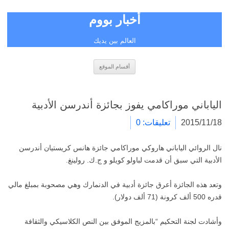
أخبار بووم
العالم بين يديك
انتقل
أقسام الموقع
إلى
المحتوى
الياباني موراكامي يفوز بجائزة أندرسن الأدبية
2015/11/18
تعليقات: 0
نال الروائي الياباني هاروكي موراكامي جائزة هانس كريستيان أندرسن
الأدبية التي سبق أن قدمت لباولو كويلو و ج.ك. رولينغ.
وتعد هذه الجائزة أعرق جائزة أدبية في الدنمارك وهي مصحوبة بمبلغ مالي
قدره 500 ألف كرونة (71 ألف دولار).
وأشادت لجنة التحكيم “بالمزيج الموفق بين النص الكلاسيكي والثقافة