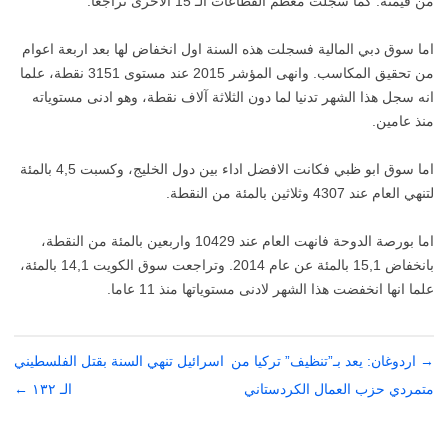
من قيمته. كما سجلت معظم القطاعات الـ 15 الاخرى تراجعا.
اما سوق دبي المالية فسجلت هذه السنة اول انخفاض لها بعد اربعة اعوام
من تحقيق المكاسب. وانهى المؤشر 2015 عند مستوى 3151 نقطة، علما
انه سجل هذا الشهر تدنيا لما دون الثلاثة آلاف نقطة، وهو ادنى مستوياته
منذ عامين.
اما سوق ابو ظبي فكانت الافضل اداء بين دول الخليج، وكسبت 4,5 بالمئة
لتنهي العام عند 4307 وثلاثين بالمئة من النقطة.
اما بورصة الدوحة فانهت العام عند 10429 واربعين بالمئة من النقطة،
بانخفاض 15,1 بالمئة عن عام 2014. وتراجعت سوق الكويت 14,1 بالمئة،
علما انها انخفضت هذا الشهر لادنى مستوياتها منذ 11 عاما.
→
تصفّح
اردوغان: يعد بـ”تنظيف” تركيا من
اسرائيل تنهي السنة بقتل الفلسطيني
المقالات
متمردي حزب العمال الكردستاني
الـ ١٣٢
←