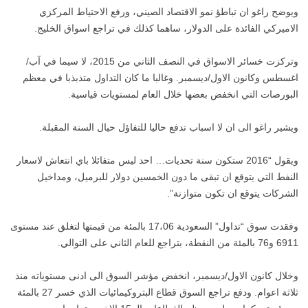
ويوضح راغو ان تباطؤ نمو الاقتصاد الصيني، ورفع الاحتياط المركزي
الاميركي الفائدة على الدولار، ساهما كذلك في تراجع اسواق الخليج.
وتركزت خسائر الاسواق في النصف الثاني من 2015، لا سيما في آب/
اغسطس وكانون الاول/ديسمبر. وغالبا ما كان التداول متذبذبا في معظم
البورصات التي انخفض بعضها خلال العام لمستويات قياسية.
ويشير راغو الى ان لا اسباب تدفع حاليا للتفاؤل حيال السنة المقبلة.
ويقول “2016 ستكون سنة تحديات… احد ليس متفائلا باي انتعاش لاسعار
النفط التي يتوقع ان تبقى ما دون الخمسين دولار للبرميل، ومداخيل
الشركات يتوقع ان تكون متوازنة”.
وفقدت سوق “تداول” السعودية 17،06 بالمئة من قيمتها لتغلق عند مستوى
6911 و76 بالمئة من النقطة، بتراجع للعام الثاني على التوالي.
وخلال كانون الاول/ديسمبر، انخفض مؤشر السوق الى ادنى مستوياته منذ
ثلاثة اعوام. ودفع تراجع السوق قطاع البتروكيمائيات الذي خسر 27 بالمئة