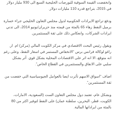
وانخفضت القيمة السوقية للبورصات الخليجية السبع الى 930 مليار دولار
في 2015، بتراجع قدره 110 مليارات دولار.
ودفع تراجع الايرادات الحكومية لدول مجلس التعاون الخليجي جراء خسارة
برميل النفط زهاء 65 بالمئة من قيمته منذ حزيران/يونيو 2014، الى تدني
ايرادات الشركات، وانعكاس ذلك على ثقة المستثمرين.
ويقول رئيس البحث الاقتصادي في مركز الكويت المالي (مركز) ام. ار.
راغو لوكالة فرانس برس “الانخفاض المستمر في اسعار النفط، وعلى رغم
انه متوقع، الا انه اثر على الاقتصادات المحلية بشكل قوي. أثر بشكل
سلبي على الانفاق والمستثمرين في القطاع الخاص”.
اضاف “اسواق الاسهم تأثرت ايضا بالعوامل الجيوسياسية التي خفضت من
ثقة المستثمرين”.
وبشكل عام، تعتمد دول مجلس التعاون الست (السعودية، الامارات،
الكويت، قطر، البحرين، سلطنة عمان) على النفط لتوفير اكثر من 80
بالمئة من ايراداتها المالية.