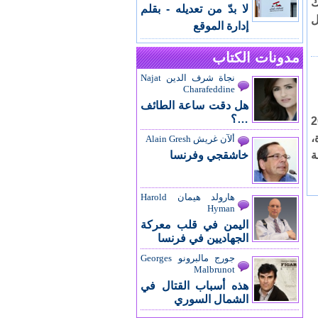
ك
لا بدّ من تعديله - بقلم
ل
إدارة الموقع
مدونات الكتاب
نجاة شرف الدين Najat
Charafeddine
هل دقت ساعة الطائف
…؟
 3 شباط 2024
،
ألآن غريش Alain Gresh
ة
خاشقجي وفرنسا
هارولد هيمان Harold
Hyman
اليمن في قلب معركة
الجهاديين في فرنسا
جورج مالبرونو Georges
Malbrunot
هذه أسباب القتال في
الشمال السوري