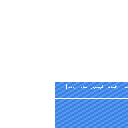
اصل
رقميات
كومبيوتر
ميديا
رياضة