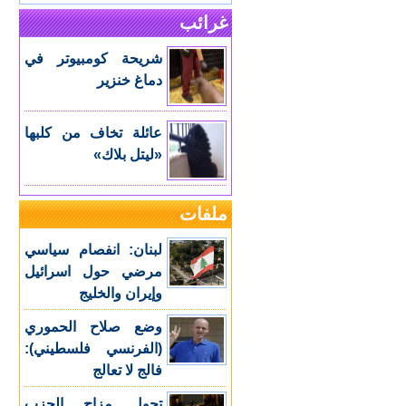
غرائب
شريحة كومبيوتر في
دماغ خنزير
عائلة تخاف من كلبها
«ليتل بلاك»
ملفات
لبنان: انفصام سياسي
مرضي حول اسرائيل
وإيران والخليج
وضع صلاح الحموري
(الفرنسي فلسطيني):
فالج لا تعالج
تحول مزاج الحزب