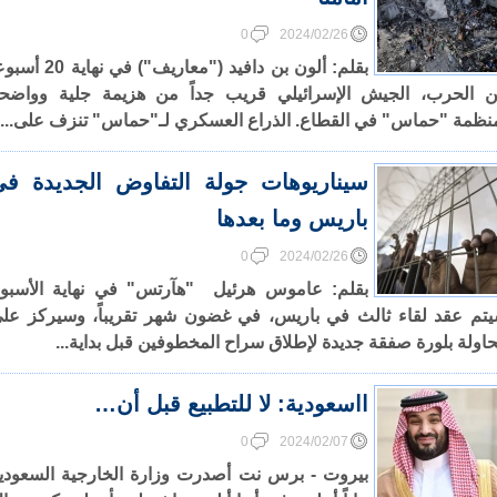
0
2024/02/26
بقلم: ألون بن دافيد ("معاريف") في نهاية 0
 الحرب، الجيش الإسرائيلي قريب جداً من هزيمة جلية وواضح
نظمة "حماس" في القطاع. الذراع العسكري لـ"حماس" تنزف على...
سيناريوهات جولة التفاوض الجديدة في
باريس وما بعدها
0
2024/02/26
بقلم: عاموس هرئيل "هآرتس" في نهاية الأسبو
تم عقد لقاء ثالث في باريس، في غضون شهر تقريباً، وسيركز عل
اولة بلورة صفقة جديدة لإطلاق سراح المخطوفين قبل بداية...
ااسعودية: لا للتطبيع قبل أن…
0
2024/02/07
بيروت - برس نت أصدرت وزارة الخارجية السعودي