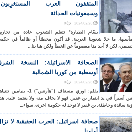
المثقفون العرب المستغرِبون..
وسمفونيات الحداثة
0
2024/02/26
بسّام الطيارة* تتعلم الشعوب عادة من تجاربه
آسيها، ما خلا شعوبنا العربية. قد أكون مخطئاً أو ظالماً في حكم
قييمي، لكن لا أحد منا معصوماً عن الخطأ ولكن هيا بنا...
الصحافة الاسرائيلة: النسخة الشرق
أوسطية من كوريا الشمالية
0
2024/02/26
بقلم: اوري مسغاف ("هآرتس") 1- بنيامين نتن
س أسيراً في يد ايتمار بن غفير. فهو لا يخاف منه ولا يعتمد عليه. هذ
ية سائدة وخاطئة. بن غفير لا توجد له حكومة اخرى، سواء...
صحافة اسرائيل: الحرب الحقيقية لا تزا
أمامنا