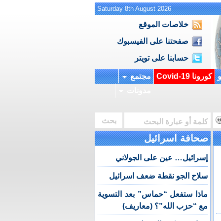
Saturday 8th August 2026
خلاصات الموقع
صفحتنا على الفيسبوك
حسابنا على تويتر
و
كورونا Covid-19
مجتمع
مدونات
صحافة اسرائيل
إسرائيل… عين على الجولاني
سلاح الجو نقطة ضعف اسرائيل
ماذا ستفعل “حماس” بعد التسوية
مع “حزب الله”؟ (معاريف)