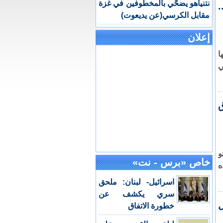
نتنياهو يضحّي بالمخطوفين في غزة
مقابل الكرسي(عن يديعوت)
إعلان
ا
ي
ياهو
خاص «برس - نت»
ه
اسرائيل- لبنان: ملحق
سري يكشف عن
ل
خطورة الاتفاق