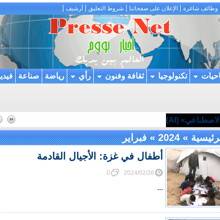
وظائف شاغرة
الإعلان على صفحاتنا
شروط التعليق
أرشيف
احيات
تكنولوجيا
ثقافة وفنون
رأي
رياضة
صناعة
فيدي
اصطناعي» (AI)
رئيسية
»
2024
»
فبراير
أطفال في غزة: الأجيال القادمة
0
2024/02/26
...