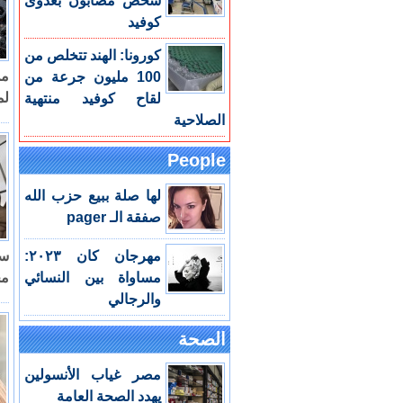
شخص مصابون بعدوى
كوفيد
كورونا: الهند تتخلص من
من
100 مليون جرعة من
لم
لقاح كوفيد منتهية
الصلاحية
People
لها صلة ببيع حزب الله
صفقة الـ pager
مهرجان كان ٢٠٢٣:
سي
مساواة بين النسائي
مح
والرجالي
الصحة
مصر غياب الأنسولين
يهدد الصحة العامة