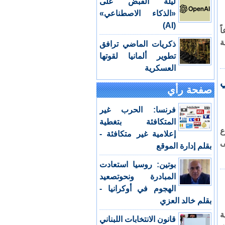
ليلة القبض على
«الذكاء الاصطناعي»
(AI)
2 أسبوعاً
ة
ذكريات الماضي ترافق
تطوير ألمانيا لقوتها
العسكرية
صفحة رأي
فرنسا: الحرب غير
المتكافئة بتغطية
ع
إعلامية غير متكافئة -
ى
بقلم إدارة الموقع
بوتين: روسيا استعادت
المبادرة ونحوتصعيد
الهجوم في أوكرانيا -
بقلم خالد العزي
ة
قانون الانتخابات اللبناني