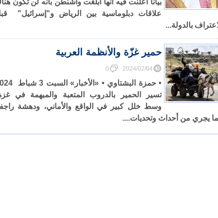
بياناً أعلنت فيه أنها أبلغت واشنطن بأنه لن تكون هنا
علاقات دبلوماسية بين الرياض و"إسرائيل" قب
اعتراف بالدولة...
حمير غزّة والأنظمة العربية
0
2024/02/04
• حمزة البشتاوي • «الأخبار» السبت
تسير الحمير بالدروب المتعبة والمبهمة في غزة
وسط خلل كبير في الواقع والأماني، ودهشة راجف
ا يجري من أحداث وتحديات....