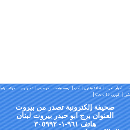
ث
أخبار العرب
ثقافة وفنون
أدب
رسم ونحت
موسيقى
تكنولوجيا
هواتف وتو
كور
كورونا Covid-19
صحيفة إلكترونية تصدر من بيروت
العنوان برج ابو حيدر بيروت لبنان
هاتف ٩٦١-١- ٣٠٥٩٩٢