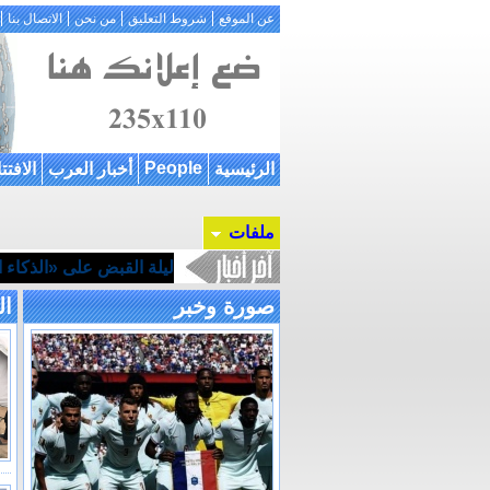
عن الموقع
شروط التعليق
من نحن
الاتصال بنا
People
الرئيسية
أخبار العرب
الافتت
ملفات
ليلة القبض على «الذكاء ال
صورة وخبر
ال