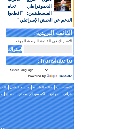
الديموقراطي تجاه
الفلسطينيين: “اقطعوا
الدعم عن الجيش الإسرائيلي”
القائمة البريدية:
الاشتراك في القائمة البريدية للموقع:
Translate to:
Powered by
Translate
الافتتاحيات
بسّام الطيارة
حسام كنفاني
الحد
غرائب
مجتمع
لكم سيداتي سادتي
مطبخ
دي