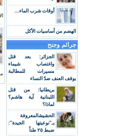
أوقات شرب الماء…
ال
الهضم من أساسيات الأكل
جرائم وجنح
الجزائر: بعد قتل
واغتصاب شيماء
مسيرات للمطالبة
مم
بوقف العنف ضدّ النساء
بريطانيا: من قتل
اللبنانية آية هاشم؟
لماذا؟
الحشيشالمعروفة
بـ”نوعيتها الجيدة”:
ضبط ٢٥ طناً