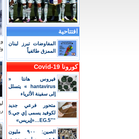
افتتاحية
وم
المفاوضات تبرز لبنان
وت
الممزق طائفياً
كورونا Covid-19
فيروس هانتا «
hantavirus » يتسلل
إلى سفينة الأثرياء
لي
متحور فرعي جديد
رؤ
لكوفيد يسمى إي جي.5
“EG.5″…«إيريس»
الصين: ٩٠٠ مليون