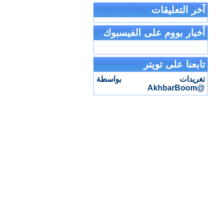
آخر التعليقات
أخبار بووم على الفيسبوك
تابعنا على تويتر
تغريدات بواسطة
@AkhbarBoom