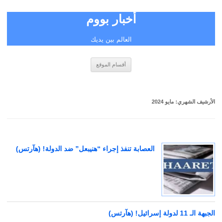
أخبار بووم
العالم بين يديك
انتقل
أقسام الموقع
إلى
المحتوى
الأرشيف الشهري:
مايو 2024
العصابة تنفذ إجراء “هنيبعل” ضد الدولة! (هآرتس)
الجبهة الـ 11 لدولة إسرائيل! (هآرتس)