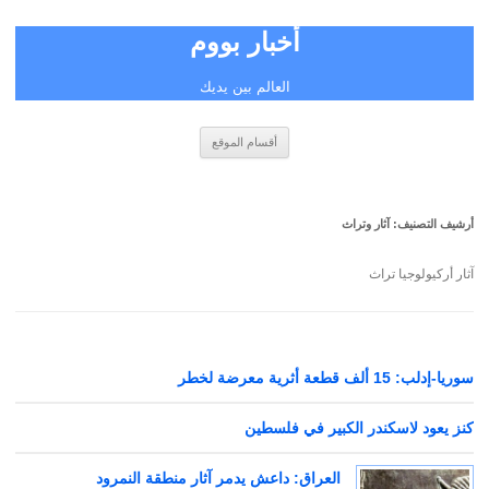
أخبار بووم
العالم بين يديك
انتقل
أقسام الموقع
إلى
المحتوى
أرشيف التصنيف:
آثار وتراث
آثار أركيولوجيا تراث
سوريا-إدلب: 15 ألف قطعة أثرية معرضة لخطر
كنز يعود لاسكندر الكبير في فلسطين
العراق: داعش يدمر آثار منطقة النمرود