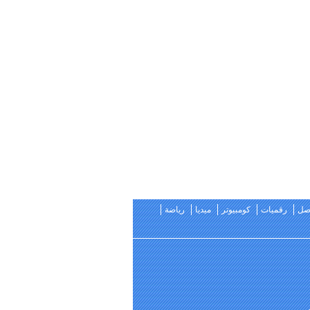
اصل
رقميات
كومبيوتر
ميديا
رياضة