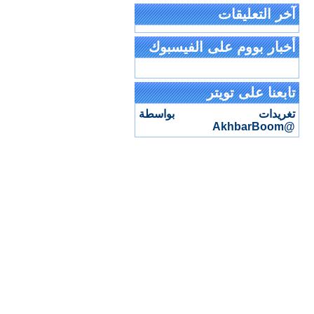
آخر التعليقات
أخبار بووم على الفيسبوك
تابعنا على تويتر
تغريدات بواسطة
@AkhbarBoom