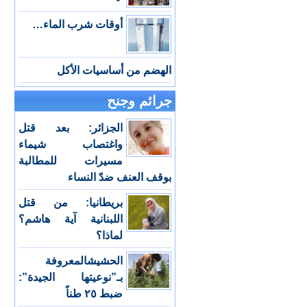
أوقات شرب الماء…
الهضم من أساسيات الأكل
جرائم وجنح
الجزائر: بعد قتل
واغتصاب شيماء
مسيرات للمطالبة
بوقف العنف ضدّ النساء
بريطانيا: من قتل
اللبنانية آية هاشم؟
لماذا؟
الحشيشالمعروفة
بـ”نوعيتها الجيدة”:
ضبط ٢٥ طناً