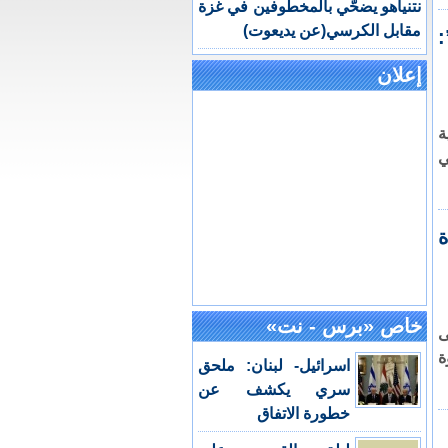
نتنياهو يضحّي بالمخطوفين في غزة
مقابل الكرسي(عن يديعوت)
:
إعلان
ة
ي
ة
خاص «برس - نت»
ى
ة
اسرائيل- لبنان: ملحق
سري يكشف عن
خطورة الاتفاق