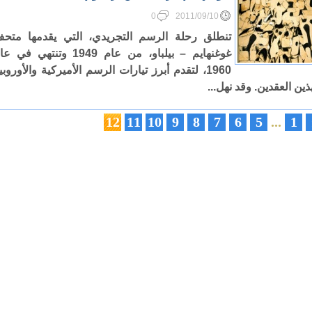
0
2011/09/10
تنطلق رحلة الرسم التجريدي، التي يقدمها متح
غوغنهايم – بيلباو، من عام 1949 وتنتهي في 
1960، لتقدم أبرز تيارات الرسم الأميركية والأوروبي
ذين العقدين. وقد نهل...
12
11
10
9
8
7
6
5
...
1