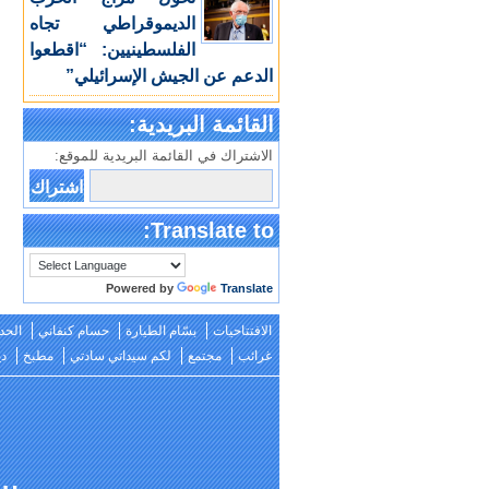
الديموقراطي تجاه
الفلسطينيين: “اقطعوا
الدعم عن الجيش الإسرائيلي”
القائمة البريدية:
الاشتراك في القائمة البريدية للموقع:
Translate to:
Powered by
Translate
الافتتاحيات
بسّام الطيارة
حسام كنفاني
الحد
غرائب
مجتمع
لكم سيداتي سادتي
مطبخ
دي