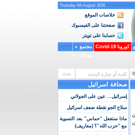
Thursday 6th August 2026
خلاصات الموقع
صفحتنا على الفيسبوك
حسابنا على تويتر
و
كورونا Covid-19
مجتمع
مدونات
صحافة اسرائيل
إسرائيل… عين على الجولاني
سلاح الجو نقطة ضعف اسرائيل
ن
ماذا ستفعل “حماس” بعد التسوية
ن
مع “حزب الله”؟ (معاريف)