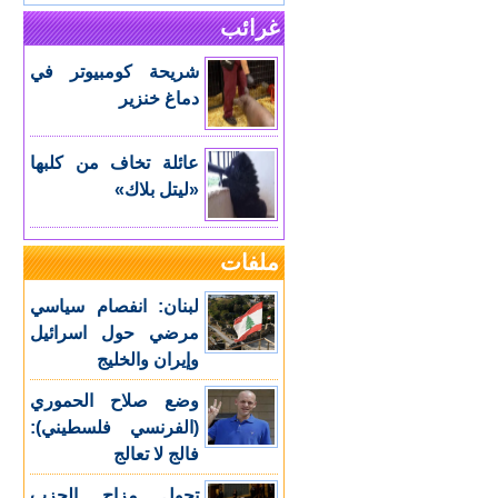
غرائب
شريحة كومبيوتر في
دماغ خنزير
عائلة تخاف من كلبها
«ليتل بلاك»
ملفات
لبنان: انفصام سياسي
مرضي حول اسرائيل
وإيران والخليج
وضع صلاح الحموري
(الفرنسي فلسطيني):
فالج لا تعالج
تحول مزاج الحزب