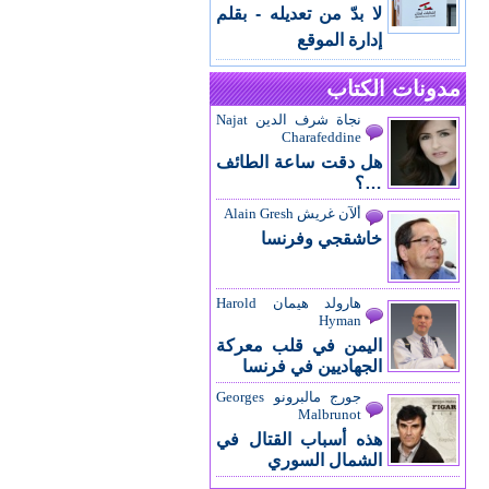
لا بدّ من تعديله - بقلم
إدارة الموقع
مدونات الكتاب
نجاة شرف الدين Najat
Charafeddine
هل دقت ساعة الطائف
…؟
ألآن غريش Alain Gresh
خاشقجي وفرنسا
هارولد هيمان Harold
Hyman
اليمن في قلب معركة
الجهاديين في فرنسا
جورج مالبرونو Georges
Malbrunot
هذه أسباب القتال في
الشمال السوري