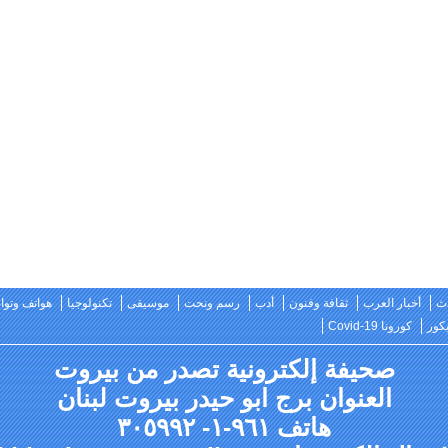
ث
أخبار العرب
ثقافة وفنون
أدب
رسم ونحت
موسيقى
تكنولوجيا
هواتف وتو
كور
كورونا Covid-19
صحيفة إلكترونية تصدر من بيروت
العنوان برج ابو حيدر بيروت لبنان
هاتف ٩٦١-١- ٣٠٥٩٩٢