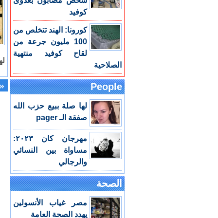
شخص مصابون بعدوى
كوفيد
كورونا: الهند تتخلص من
100 مليون جرعة من
لقاح كوفيد منتهية
له
الصلاحية
«
People
لها صلة ببيع حزب الله
صفقة الـ pager
مهرجان كان ٢٠٢٣:
مساواة بين النسائي
والرجالي
الصحة
مصر غياب الأنسولين
يهدد الصحة العامة