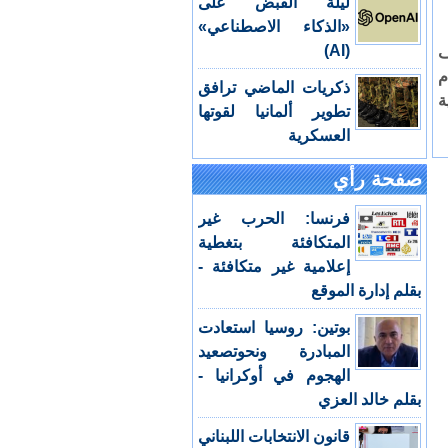
ليلة القبض على
«الذكاء الاصطناعي»
(AI)
ف
عام
ذكريات الماضي ترافق
ة
تطوير ألمانيا لقوتها
العسكرية
صفحة رأي
فرنسا: الحرب غير
المتكافئة بتغطية
إعلامية غير متكافئة -
بقلم إدارة الموقع
بوتين: روسيا استعادت
المبادرة ونحوتصعيد
الهجوم في أوكرانيا -
بقلم خالد العزي
قانون الانتخابات اللبناني