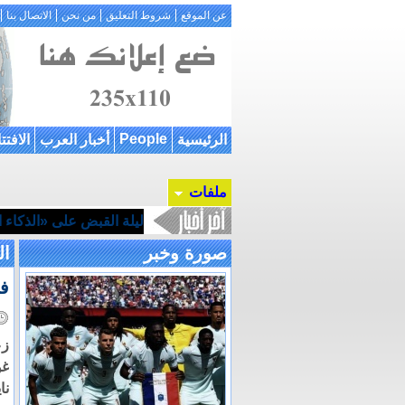
عن الموقع
شروط التعليق
من نحن
الاتصال بنا
People
الرئيسية
أخبار العرب
الافتت
ملفات
ليلة القبض على «الذكاء ال
صورة وخبر
ال
فا
زع
غو
نا