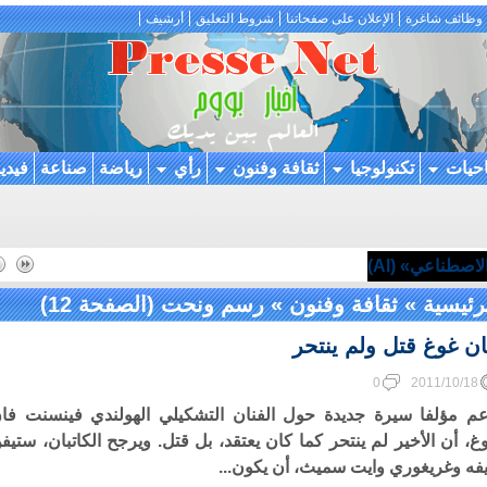
وظائف شاغرة
الإعلان على صفحاتنا
شروط التعليق
أرشيف
احيات
تكنولوجيا
ثقافة وفنون
رأي
رياضة
صناعة
فيدي
اصطناعي» (AI)
رئيسية
»
ثقافة وفنون
»
رسم ونحت
(الصفحة 12)
ن غوغ قتل ولم ينتحر
0
2011/10/18
م مؤلفا سيرة جديدة حول الفنان التشكيلي الهولندي فينسنت فا
غ، أن الأخير لم ينتحر كما كان يعتقد، بل قتل. ويرجح الكاتبان، ستيف
يفه وغريغوري وايت سميث، أن يكون...