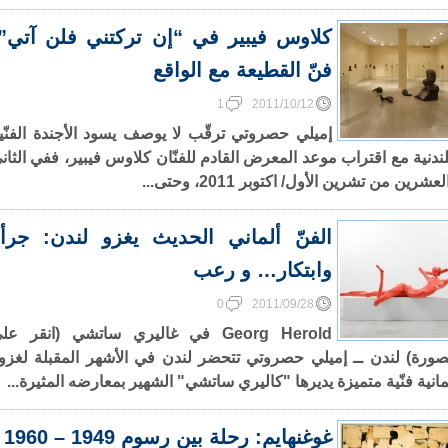
كلاوس فيبير في “إن تركتني فلن آتي”
فنّ القطيعة مع الواقع
1
2011/10/12
إميلي حصروتي ترقّب لا يوصف يسود الأجندة الفنّي
لندنية مع اقتراب موعد المعرض القادم للفنّان كلاوس فيبير، ففي الثان
عشرين من تشرين الأول/ اكتوبر 2011، وحتى...
الفنّ ألماني الحديث يغزو لندن: جرأ
وابتكار… و رعب
0
2011/09/28
Georg Herold في غاليري ساتشي (انقر عل
صورة) لندن ــ إميلي حصروتي تتحضر لندن في الأشهر المقبلة لغزو
مانية فنّية متميزة يديرها "كاليري ساتشي" الشهير بمعارضه المثيرة...
غوغنهايم: رحلة بين رسوم 1949 – 1960