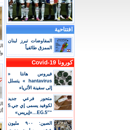
افتتاحية
المفاوضات تبرز لبنان
ال
الممزق طائفياً
وال
كورونا Covid-19
فيروس هانتا «
hantavirus » يتسلل
إلى سفينة الأثرياء
متحور فرعي جديد
ال
لكوفيد يسمى إي جي.5
أل
“EG.5″…«إيريس»
الصين: ٩٠٠ مليون