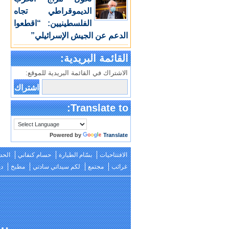
الديموقراطي تجاه
الفلسطينيين: “اقطعوا
الدعم عن الجيش الإسرائيلي”
القائمة البريدية:
الاشتراك في القائمة البريدية للموقع:
Translate to:
Powered by
Translate
الافتتاحيات
بسّام الطيارة
حسام كنفاني
الحد
غرائب
مجتمع
لكم سيداتي سادتي
مطبخ
دي