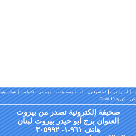
ث
أخبار العرب
ثقافة وفنون
أدب
رسم ونحت
موسيقى
تكنولوجيا
هواتف وتو
كور
كورونا Covid-19
صحيفة إلكترونية تصدر من بيروت
العنوان برج ابو حيدر بيروت لبنان
هاتف ٩٦١-١- ٣٠٥٩٩٢