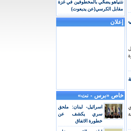
نتنياهو يضحّي بالمخطوفين في غزة
مقابل الكرسي(عن يديعوت)
ي
إعلان
ل
ة
خاص «برس - نت»
اسرائيل- لبنان: ملحق
ي
سري يكشف عن
ة
خطورة الاتفاق