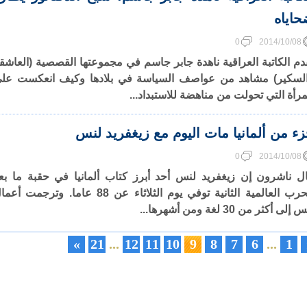
اياه
0
2014/10/08
دم الكاتبة العراقية ناهدة جابر جاسم في مجموعتها القصصية (العاشق
لسكير) مشاهد من عواصف السياسة في بلادها وكيف انعكست عل
مرأة التي تحولت من مناهضة للاستبداد...
ء من ألمانيا مات اليوم مع زيغفريد لنس
0
2014/10/08
ل ناشرون إن زيغفريد لنس أحد أبرز كتاب ألمانيا في حقبة ما بع
الحرب العالمية الثانية توفي يوم الثلاثاء عن 88 عاما. وترجمت أ
إلى أكثر من 30 لغة ومن أشهرها...
»
21
...
12
11
10
9
8
7
6
...
1