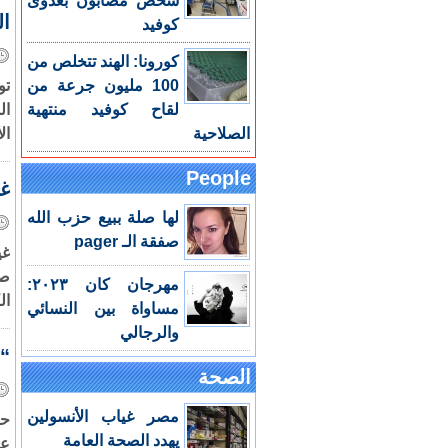
شخص مصابون بعدوى
ال
كوفيد
كورونا: الهند تتخلص من
100 مليون جرعة من
تو
لقاح كوفيد منتهية
الصلاحية
ال
People
غي
لها صلة ببيع حزب الله
صفقة الـ pager
غي
صر
مهرجان كان ٢٠٢٣:
الكا
مساواة بين النسائي
والرجالي
“ل
الصحة
مصر غياب الأنسولين
حا
يهدد الصحة العامة
عل