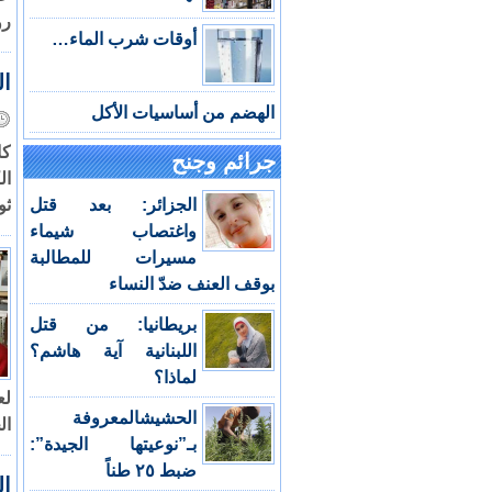
رو
أوقات شرب الماء…
ال
الهضم من أساسيات الأكل
كا
جرائم وجنح
ال
الجزائر: بعد قتل
ثو
واغتصاب شيماء
مسيرات للمطالبة
بوقف العنف ضدّ النساء
بريطانيا: من قتل
اللبنانية آية هاشم؟
لماذا؟
الحشيشالمعروفة
ال
بـ”نوعيتها الجيدة”:
ضبط ٢٥ طناً
ال