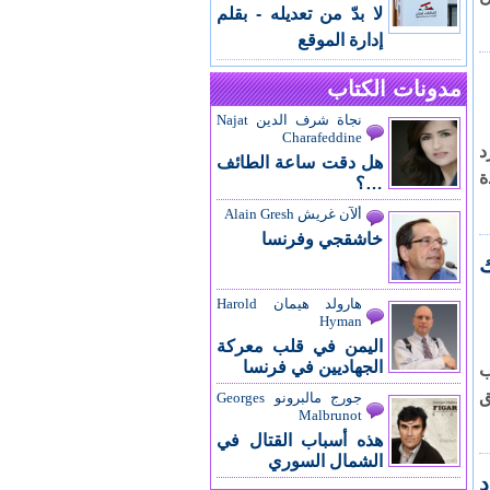
لا بدّ من تعديله - بقلم
إدارة الموقع
مدونات الكتاب
نجاة شرف الدين Najat
Charafeddine
د
هل دقت ساعة الطائف
ة
…؟
ألآن غريش Alain Gresh
خاشقجي وفرنسا
تريك
هارولد هيمان Harold
Hyman
اليمن في قلب معركة
الجهاديين في فرنسا
ب
ق
جورج مالبرونو Georges
Malbrunot
هذه أسباب القتال في
الشمال السوري
د