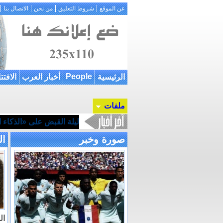
عن الموقع
شروط التعليق
من نحن
الاتصال بنا
People
الرئيسية
أخبار العرب
الافتت
ملفات
ليلة القبض على «الذكاء ال
صورة وخبر
ال
ال