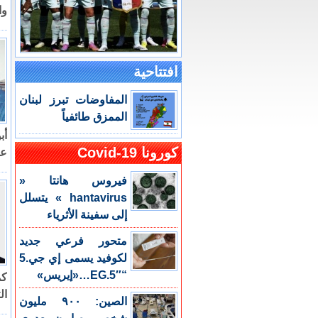
وا
افتتاحية
المفاوضات تبرز لبنان
الممزق طائفياً
أب
كورونا Covid-19
عب
فيروس هانتا «
hantavirus » يتسلل
إلى سفينة الأثرياء
متحور فرعي جديد
لكوفيد يسمى إي جي.5
“EG.5″…«إيريس»
كم
ال
الصين: ٩٠٠ مليون