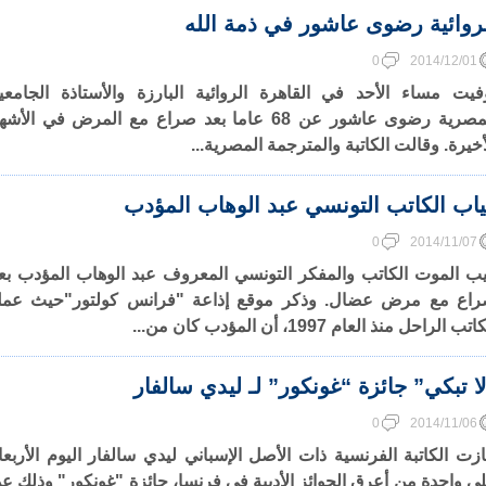
روائية رضوى عاشور في ذمة الله
0
2014/12/01
فيت مساء الأحد في القاهرة الروائية البارزة والأستاذة الجامعي
المصرية رضوى عاشور عن 68 عاما بعد صراع مع المرض في الأش
أخيرة. وقالت الكاتبة والمترجمة المصرية...
اب الكاتب التونسي عبد الوهاب المؤدب
0
2014/11/07
ب الموت الكاتب والمفكر التونسي المعروف عبد الوهاب المؤدب بع
اع مع مرض عضال. وذكر موقع إذاعة "فرانس كولتور"حيث عم
تب الراحل منذ العام 1997، أن المؤدب كان من...
ا تبكي” جائزة “غونكور” لـ ليدي سالفار
0
2014/11/06
زت الكاتبة الفرنسية ذات الأصل الإسباني ليدي سالفار اليوم الأربعا
ى واحدة من أعرق الجوائز الأدبية في فرنسا، جائزة "غونكور" وذلك ع