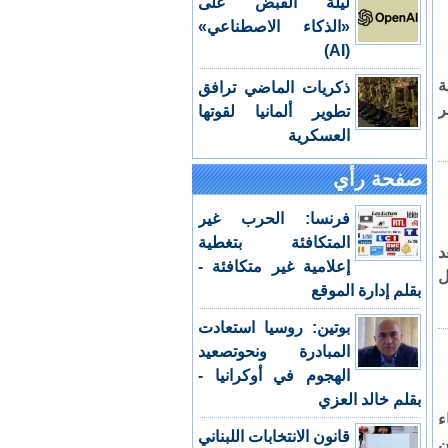
ليلة القبض على
«الذكاء الاصطناعي»
(AI)
ة
ذكريات الماضي ترافق
هر
تطوير ألمانيا لقوتها
العسكرية
صفحة رأي
فرنسا: الحرب غير
المتكافئة بتغطية
د
إعلامية غير متكافئة -
ل
بقلم إدارة الموقع
بوتين: روسيا استعادت
المبادرة ونحوتصعيد
الهجوم في أوكرانيا -
بقلم خالد العزي
ء
قانون الانتخابات اللبناني
ن