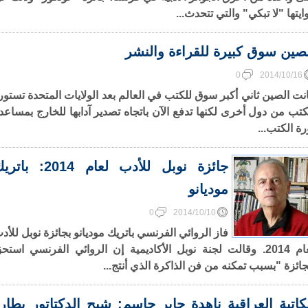
ايتها "لا تبكي" والتي تتحدث...
صين سوق كبيرة للقراءة والنشر
0
2014/10/16
نت الصين ثاني أكبر سوق للكتب في العالم بعد الولايات المتحدة تستور
كتب من دول أخرى لكنها تدفع الآن باتجاه تصدير آدابها للخارج بمساعد
رة الكتب...
جائزة نوبل للأدب لعام 2014: با
موديانو
0
2014/10/10
فاز الروائي الفرنسي باتريك موديانو بجائزة نوبل للأد
لعام 2014. وقالت لجنة نوبل الأكاديمية إن الروائي الفرنسي استح
جائزة "بسبب تمكنه من فن الذاكرة الذي أنتج...
كاتبة العراقية ناهدة جابر جاسم: شبح الدكتاتور يطار