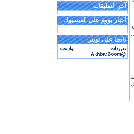
آخر التعليقات
أخبار بووم على الفيسبوك
ة
ى
تابعنا على تويتر
تغريدات بواسطة
@AkhbarBoom
د
عمال