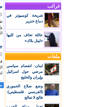
غرائب
ضح
شريحة كومبيوتر في
دماغ خنزير
تق
وا
ال
عائلة تخاف من كلبها
«ليتل بلاك»
جز
ملفات
قا
لبنان: انفصام سياسي
مرضي حول اسرائيل
لنس 
وإيران والخليج
«
وضع صلاح الحموري
(الفرنسي فلسطيني):
فالج لا تعالج
تحول مزاج الحزب