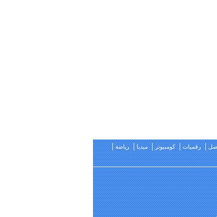
اصل
رقميات
كومبيوتر
ميديا
رياضة