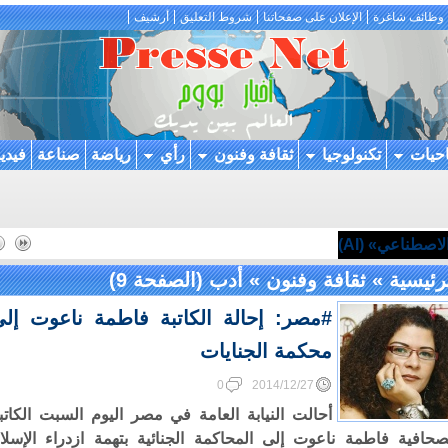
وظائف شاغرة
الإعلان على صفحاتنا
شروط التعليق
أرشيف
احيات
تكنولوجيا
ثقافة وفنون
رأي
رياضة
صناعة
فيدي
اصطناعي» (AI)
رئيسية
»
ثقافة وفنون
»
أدب
(الصفحة 9)
#مصر: إحالة الكاتبة فاطمة ناعوت إل
محكمة الجنايات
0
2014/12/27
أحالت النيابة العامة في مصر اليوم السبت الكاتب
صحافية فاطمة ناعوت إلى المحاكمة الجنائية بتهمة ازدراء الإسلا