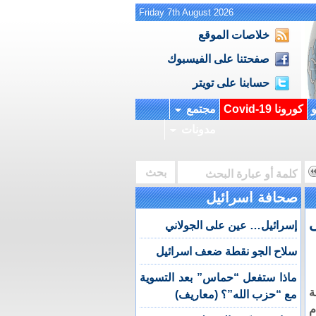
Friday 7th August 2026
خلاصات الموقع
صفحتنا على الفيسبوك
حسابنا على تويتر
و
كورونا Covid-19
مجتمع
مدونات
صحافة اسرائيل
ى
إسرائيل… عين على الجولاني
سلاح الجو نقطة ضعف اسرائيل
ماذا ستفعل “حماس” بعد التسوية
ة
مع “حزب الله”؟ (معاريف)
م